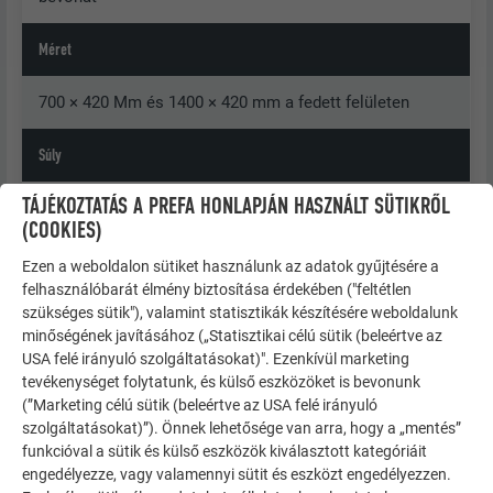
Méret
700 × 420 Mm és 1400 × 420 mm a fedett felületen
Súly
TÁJÉKOZTATÁS A PREFA HONLAPJÁN HASZNÁLT SÜTIKRŐL
1 m² = kb. 2,4–2,5 kg = 3,4 db/m² (kisméretű panelek),
(COOKIES)
ill. 1,7 db/m² (nagyméretű panelek)
Ezen a weboldalon sütiket használunk az adatok gyűjtésére a
alátétszerkezet
felhasználóbarát élmény biztosítása érdekében ("feltétlen
szükséges sütik"), valamint statisztikák készítésére weboldalunk
minőségének javításához („Statisztikai célú sütik (beleértve az
Lásd az „Általános információk” fejezetet
USA felé irányuló szolgáltatásokat)". Ezenkívül marketing
tevékenységet folytatunk, és külső eszközöket is bevonunk
Alaprögzítés
(”Marketing célú sütik (beleértve az USA felé irányuló
szolgáltatásokat)”). Önnek lehetősége van arra, hogy a „mentés”
Közvetlen, 3 db. (kisméretű panel) ill. 5 db. (nagyméretű
funkcióval a sütik és külső eszközök kiválasztott kategóriáit
panel)
engedélyezze, vagy valamennyi sütit és eszközt engedélyezzen.