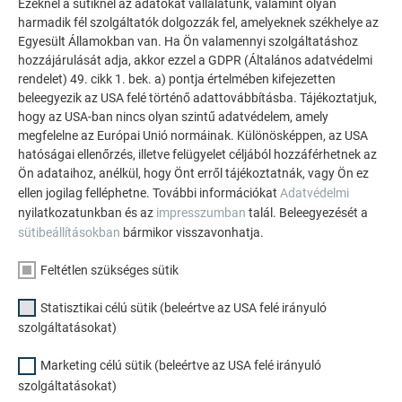
Ezeknél a sütiknél az adatokat vállalatunk, valamint olyan
2,8/25-ös bordás szeg FX.12 homlokzatburkoló
harmadik fél szolgáltatók dolgozzák fel, amelyeknek székhelye az
panelenként = 10 db (kis panel), ill.
Egyesült Államokban van. Ha Ön valamennyi szolgáltatáshoz
9 db. (nagyméretű panel) 2,8/25-ös bordás szeg m²-
hozzájárulását adja, akkor ezzel a GDPR (Általános adatvédelmi
enként
rendelet) 49. cikk 1. bek. a) pontja értelmében kifejezetten
beleegyezik az USA felé történő adattovábbításba. Tájékoztatjuk,
hogy az USA-ban nincs olyan szintű adatvédelem, amely
megfelelne az Európai Unió normáinak. Különösképpen, az USA
hatóságai ellenőrzés, illetve felügyelet céljából hozzáférhetnek az
Ön adataihoz, anélkül, hogy Önt erről tájékoztatnák, vagy Ön ez
ellen jogilag felléphetne. További információkat
Adatvédelmi
nyilatkozatunkban és az
impresszumban
talál. Beleegyezését a
sütibeállításokban
bármikor visszavonhatja.
Feltétlen szükséges sütik
Statisztikai célú sütik (beleértve az USA felé irányuló
szolgáltatásokat)
Marketing célú sütik (beleértve az USA felé irányuló
szolgáltatásokat)