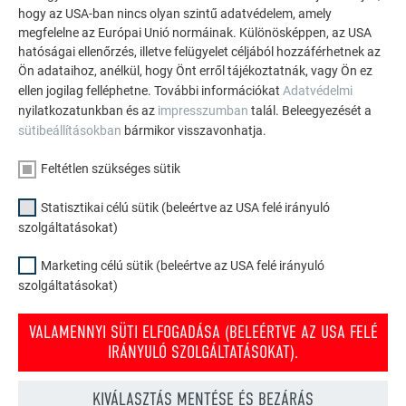
hogy az USA-ban nincs olyan szintű adatvédelem, amely
megfelelne az Európai Unió normáinak. Különösképpen, az USA
hatóságai ellenőrzés, illetve felügyelet céljából hozzáférhetnek az
Ön adataihoz, anélkül, hogy Önt erről tájékoztatnák, vagy Ön ez
ellen jogilag felléphetne. További információkat
Adatvédelmi
nyilatkozatunkban és az
impresszumban
talál. Beleegyezését a
sütibeállításokban
bármikor visszavonhatja.
Feltétlen szükséges sütik
Statisztikai célú sütik (beleértve az USA felé irányuló
szolgáltatásokat)
Marketing célú sütik (beleértve az USA felé irányuló
szolgáltatásokat)
VISSZA
KÖVETKEZŐ
VALAMENNYI SÜTI ELFOGADÁSA (BELEÉRTVE AZ USA FELÉ
IRÁNYULÓ SZOLGÁLTATÁSOKAT).
KIVÁLASZTÁS MENTÉSE ÉS BEZÁRÁS