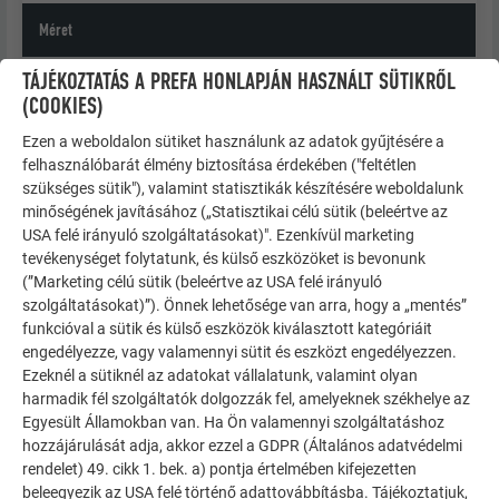
Méret
TÁJÉKOZTATÁS A PREFA HONLAPJÁN HASZNÁLT SÜTIKRŐL
700 × 420 mm beszerelt állapotban
(COOKIES)
Súly
Ezen a weboldalon sütiket használunk az adatok gyűjtésére a
felhasználóbarát élmény biztosítása érdekében ("feltétlen
szükséges sütik"), valamint statisztikák készítésére weboldalunk
1 m² = kb. 2,5 kg = 3,4 R.16 Classic elem
minőségének javításához („Statisztikai célú sütik (beleértve az
USA felé irányuló szolgáltatásokat)". Ezenkívül marketing
Alátétszerkezet
tevékenységet folytatunk, és külső eszközöket is bevonunk
(”Marketing célú sütik (beleértve az USA felé irányuló
Lásd az „Általános információk” fejezetet
szolgáltatásokat)”). Önnek lehetősége van arra, hogy a „mentés”
funkcióval a sütik és külső eszközök kiválasztott kategóriáit
Alaprögzítés
engedélyezze, vagy valamennyi sütit és eszközt engedélyezzen.
Ezeknél a sütiknél az adatokat vállalatunk, valamint olyan
harmadik fél szolgáltatók dolgozzák fel, amelyeknek székhelye az
Közvetlen, 3 db 2,8/25 bordás szeg R.16 Classic
Egyesült Államokban van. Ha Ön valamennyi szolgáltatáshoz
elemenként
hozzájárulását adja, akkor ezzel a GDPR (Általános adatvédelmi
= 10 db. 2,8/25 bordás szeg négyzetméterenként
rendelet) 49. cikk 1. bek. a) pontja értelmében kifejezetten
beleegyezik az USA felé történő adattovábbításba. Tájékoztatjuk,