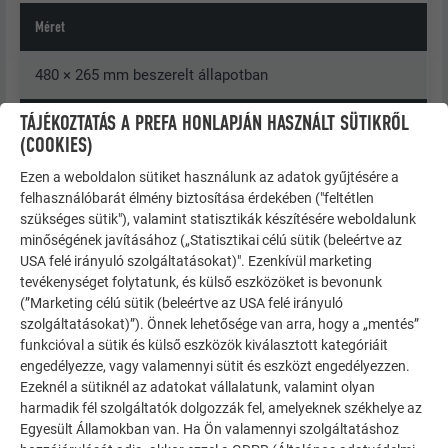
Méret
480 × 265 mm beszerelt állapotban
TÁJÉKOZTATÁS A PREFA HONLAPJÁN HASZNÁLT SÜTIKRŐL
Súly
(COOKIES)
1 m² = kb. 2,75 kg = 8 zsindely
Ezen a weboldalon sütiket használunk az adatok gyűjtésére a
felhasználóbarát élmény biztosítása érdekében ("feltétlen
Tetőhajlásszög
szükséges sütik"), valamint statisztikák készítésére weboldalunk
minőségének javításához („Statisztikai célú sütik (beleértve az
USA felé irányuló szolgáltatásokat)". Ezenkívül marketing
17°-tól = kb. 31%
tevékenységet folytatunk, és külső eszközöket is bevonunk
(”Marketing célú sütik (beleértve az USA felé irányuló
Alátétszerkezet és elválasztóréteg
szolgáltatásokat)”). Önnek lehetősége van arra, hogy a „mentés”
funkcióval a sütik és külső eszközök kiválasztott kategóriáit
Lásd az „Általános információk” fejezetet, 25°-os
engedélyezze, vagy valamennyi sütit és eszközt engedélyezzen.
tetőhajlásszögig bitumenes elválasztóréteg szükséges.
Ezeknél a sütiknél az adatokat vállalatunk, valamint olyan
harmadik fél szolgáltatók dolgozzák fel, amelyeknek székhelye az
Egyesült Államokban van. Ha Ön valamennyi szolgáltatáshoz
Alaprögzítés