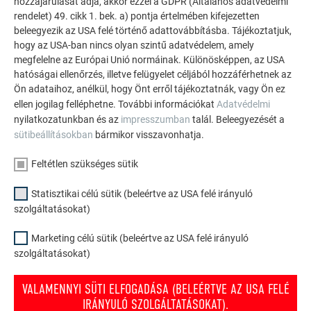
hozzájárulását adja, akkor ezzel a GDPR (Általános adatvédelmi
rendelet) 49. cikk 1. bek. a) pontja értelmében kifejezetten
Közvetett, 1 db patenthafter és bordás szeg/DS.19
beleegyezik az USA felé történő adattovábbításba. Tájékoztatjuk,
tetőfedő zsindely = 8 patenthafter és bordás szeg/m²
hogy az USA-ban nincs olyan szintű adatvédelem, amely
megfelelne az Európai Unió normáinak. Különösképpen, az USA
hatóságai ellenőrzés, illetve felügyelet céljából hozzáférhetnek az
Ön adataihoz, anélkül, hogy Önt erről tájékoztatnák, vagy Ön ez
ellen jogilag felléphetne. További információkat
Adatvédelmi
nyilatkozatunkban és az
impresszumban
talál. Beleegyezését a
sütibeállításokban
bármikor visszavonhatja.
Feltétlen szükséges sütik
Statisztikai célú sütik (beleértve az USA felé irányuló
szolgáltatásokat)
Marketing célú sütik (beleértve az USA felé irányuló
szolgáltatásokat)
VALAMENNYI SÜTI ELFOGADÁSA (BELEÉRTVE AZ USA FELÉ
IRÁNYULÓ SZOLGÁLTATÁSOKAT).