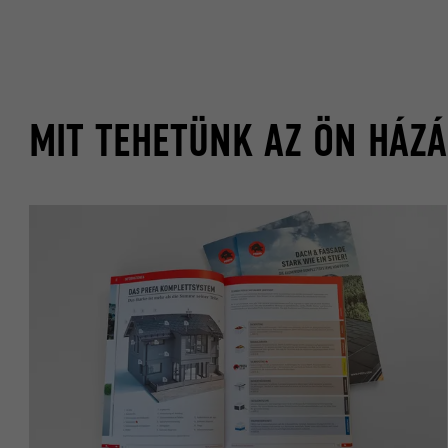
CÉL
CÉL
MIT TEHETÜNK AZ ÖN HÁZÁÉ
NÉV
NÉV
SZOLGÁLTA
SZOLGÁLTA
FOLYAMAT
FOLYAMAT
CÉL
CÉL
NÉV
NÉV
SZOLGÁLTA
SZOLGÁLTA
FOLYAMAT