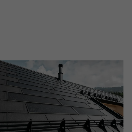
különösen az
nt hány
relmek
oogle
datok
beállításait.
ató hogyan