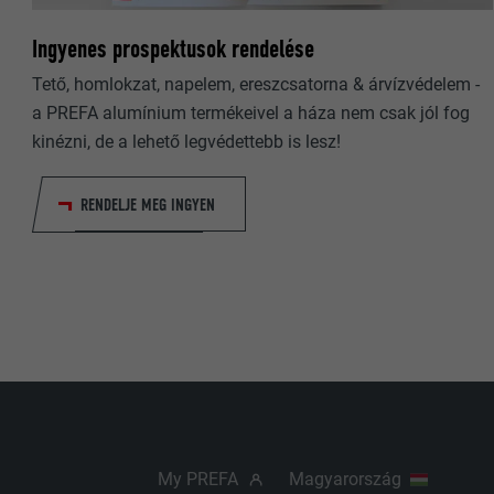
FOLYAMAT
Ingyenes prospektusok rendelése
CÉL
CÉL
Tető, homlokzat, napelem, ereszcsatorna & árvízvédelem -
a PREFA alumínium termékeivel a háza nem csak jól fog
NÉV
kinézni, de a lehető legvédettebb is lesz!
SZOLGÁLTA
RENDELJE MEG INGYEN
FOLYAMAT
CÉL
NÉV
SZOLGÁLTA
My PREFA
Magyarország
FOLYAMAT