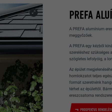
PREFA ALU
A PREFA alumínium eres
meggyőzőek.
A PREFA egy kézből kíná
szereléshez szükséges a
szögletes lefolyóig, a lo
Az épület megjelenéséhe
homlokzatot teljes egés
formát szeretnénk hangs
térhet az épülettől. Bár
ereszcsatorna rendszer
PROSPEKTUS RENDELÉS