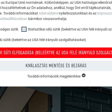
 az Európai Unió normáinak. Különösképpen, az USA hatóságai ellenőrzés,
ól hozzáférhetnek az Ön adataihoz, anélkül, hogy Önt erről tájékoztatnák,
ne. További információkat
Adatvédelmi
nyilatkozatunkban és az
impress
sütibeállításokban
bármikor visszavonhatja.
SSON A MÁR MEGVALÓSULT
kséges sütik
Statisztikai célú sütik (beleértve az USA felé irányuló 
ú sütik (beleértve az USA felé irányuló szolgáltatásokat)
EINK KÖZÖTT
I SÜTI ELFOGADÁSA (BELEÉRTVE AZ USA FELÉ IRÁNYULÓ SZOLGÁLT
KIVÁLASZTÁS MENTÉSE ÉS BEZÁRÁS
További információk megjelenítése
KSÉGES SÜTIK
ükséges sütik” kategóriába tartozó sütik a weboldal alapvető funkcióina
zel biztosítható, hogy a weboldal kifogástalanul működjön.
Süti információk megjelenítése
PHPSESSID
ÉLÚ SÜTIK (BELEÉRTVE AZ USA FELÉ IRÁNYULÓ SZOLGÁLTATÁSOKAT)
TÓ
PHP