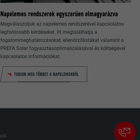
övetési
Napelemes rendszerek egyszerűen elmagyarázva
gésző engedi-
Megválaszoljuk az napelemes rendszerével kapcsolatos
legfontosabb kérdéseket. Itt megtalálhatja a
fogalommeghatározásokat, ellenőrzőlistákat valamint a
PREFA Solar fogyasztásoptimalizálásával és költségével
kapcsolatos információkat.
TUDJON MEG TÖBBET A NAPELEMEKRŐL
a beágyazott
sok