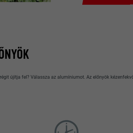
LŐNYÖK
 régit újítja fel? Válassza az alumíniumot. Az előnyök kézenfekv