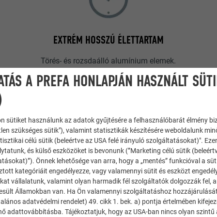
EXTRÉM HOSSZÚ ÉLETTARTAM
Törés- és rozsdaálló alumínium elemek.
ATÁS A PREFA HONLAPJÁN HASZNÁLT SÜT
A PREFA alumínium termékei ellenállóak, és még a
korrózió ellen is képesek védekezni. Az alumínium
)
felületén oxigénnel érintkezve természetes
oxidréteg képződik. Ez a réteg kiváló
n sütiket használunk az adatok gyűjtésére a felhasználóbarát élmény bi
tlen szükséges sütik"), valamint statisztikák készítésére weboldalunk mi
korrózióvédelmet biztosít.
tisztikai célú sütik (beleértve az USA felé irányuló szolgáltatásokat)". Ez
ytatunk, és külső eszközöket is bevonunk (”Marketing célú sütik (beleért
atásokat)”). Önnek lehetősége van arra, hogy a „mentés” funkcióval a süt
ztott kategóriáit engedélyezze, vagy valamennyi sütit és eszközt engedél
kat vállalatunk, valamint olyan harmadik fél szolgáltatók dolgozzák fel,
esült Államokban van. Ha Ön valamennyi szolgáltatáshoz hozzájárulását
alános adatvédelmi rendelet) 49. cikk 1. bek. a) pontja értelmében kifeje
énő adattovábbításba. Tájékoztatjuk, hogy az USA-ban nincs olyan szintű