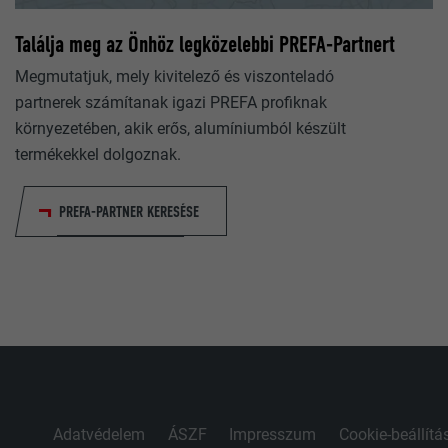
90 nap
A LinkedIn használja, ha egy weboldal beágyazott nyomonk
Találja meg az Önhöz legközelebbi PREFA-Partnert
ablakot tartalmaz.
Teszt jelleggel alkalmazzák annak ellenőrzésére, hogy a bön
Megmutatjuk, mely kivitelező és viszonteladó
e sütik elhelyezését. Azonosító jellemzőket nem tartalmaz.
partnerek számítanak igazi PREFA profiknak
bcookie
környezetében, akik erős, alumíniumból készült
termékekkel dolgoznak.
TÓ
LinkedIn
PREFA-PARTNER KERESÉSE
2 év
A LinkedIn közösségi hálózati szolgáltatás használja, célja 
szolgáltatások nyomon követése.
bscookie
TÓ
LinkedIn
Adatvédelem
ÁSZF
Impresszum
Cookie-beállítá
2 év