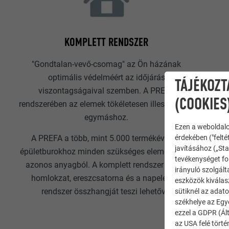
KOMPLETT RENDSZER
"Gondtalan-vevő-csomag" az Ön házának
optimális védelméért az időjárás
TÁJÉKOZT
viszontagságaival szemben. A PREFA
(COOKIES
rendszerében az elemek tökéletesen illeszkednek
egymáshoz.
Ezen a weboldalo
érdekében ("felté
A PREFA a több, mint 5.000 termékével az
javításához („Sta
épületburokhoz minden szükséges elemet gyárt,
tevékenységet fol
azonos anyagból. A komplett rendszer a tető,
irányuló szolgált
homlokzat, ereszcsatorna és a napelemes
eszközök kiválas
rendszer összhangját teszi lehetővé.
sütiknél az adato
székhelye az Egy
ezzel a GDPR (Ált
az USA felé tört