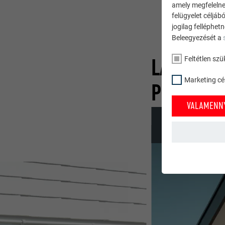
amely megfelelne
felügyelet céljáb
jogilag felléphet
Beleegyezését a
LAPOZGA
Feltétlen szü
Marketing cél
PROJEKTJ
VALAMENNY
FELTÉTLEN SZÜ
A „feltétlen sz
szükségesek. Ez
NÉV
STATISZTIKAI C
SZOLGÁLTA