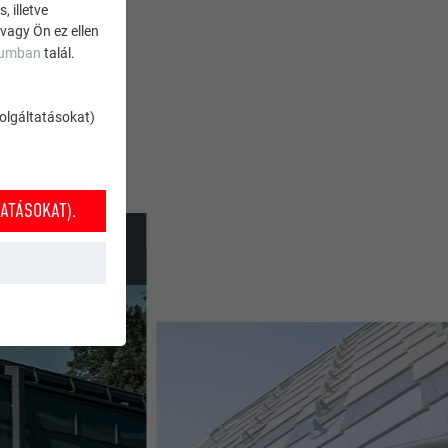
 illetve
 vagy Ön ez ellen
zumban
talál.
szolgáltatásokat)
ATÁSOKAT).
k működéséhez