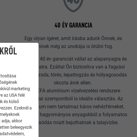
40 ÉV GARANCIA
Egy olyan ígéret, amit írásba adunk Önnek, és
aminek még az unokája is örülni fog.
IKRŐL
A PREFA 40 év garanciát vállal az alapanyagra és
a bevonatra. Ezáltal Ön biztosítva van a fagyási
károk, rozsda, törés, lepattogzás és hólyagosodás
ztosítása
nőségének
okozta árok ellen.
enkívül marketing
A PREFA alumínium vízelvezetési rendszere
ve az USA felé
ökológiai szempontból is ideális választás. Az
ik és külső
alumínium nem tartalmaz káros nehézfémeket,
yezzen. Ezeknél a
melyek a hagyományos anyagokból a folyamatos
 amelyeknek
 adja, akkor
kimosódás miatt bejuthatnak a talajvízbe.
zetten beleegyezik
 adatvédelem,