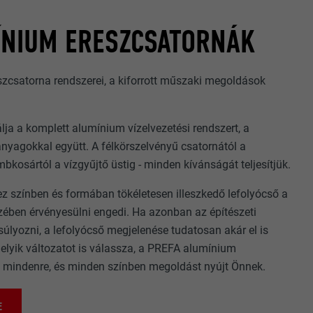
ÍNIUM ERESZCSATORNÁK
zcsatorna rendszerei, a kiforrott műszaki megoldások
lja a komplett alumínium vízelvezetési rendszert, a
nyagokkal együtt. A félkörszelvényű csatornától a
mbkosártól a vízgyűjtő üstig - minden kívánságát teljesítjük.
z színben és formában tökéletesen illeszkedő lefolyócső a
zében érvényesülni engedi. Ha azonban az építészeti
úlyozni, a lefolyócső megjelenése tudatosan akár el is
melyik változatot is válassza, a PREFA alumínium
e mindenre, és minden színben megoldást nyújt Önnek.
E