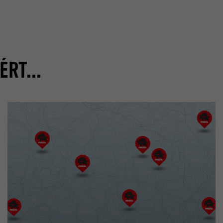
beállítások és egyéb információk eltárolására szolgál, ilyen 
Ön által prefererált nyelv, az, hogy a kereséseknél oldalanké
A Google Analytics alkalmazza annak érdekében, hogy a ké
eredményt jelenítsenek meg (pl. 10 vagy 20), vagy hogy a G
arányát korlátozza.
SafeSearch szűrőt aktiválni kívánja-e.
RT...
_gid
lang
TÓ
Google Universal Analytics
TÓ
ads.linkedin.com
1 nap
Munkamenet
Egy egyértelmű azonosítót jegyez be, amelyet statisztikai a
Elmenti egy weboldalnak a felhasználó által választott nyelvi 
generálására használnak azzal kapcsolatban, hogy a látog
használja a weboldalt.
lang
_gaexp
TÓ
LinkedIn
TÓ
Google Optimize
Munkamenet