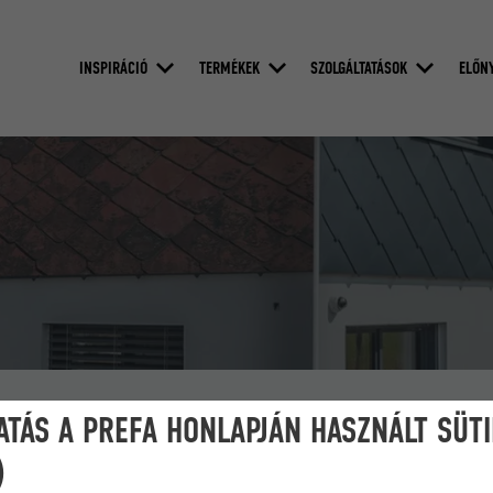
INSPIRÁCIÓ
TERMÉKEK
SZOLGÁLTATÁSOK
ELŐN
ATÁS A PREFA HONLAPJÁN HASZNÁLT SÜT
)
Szeretné látni, hogyan néz ki a háza egy PREFA tető
megmutatjuk egy szerkesztett fotón, melyet elküldünk