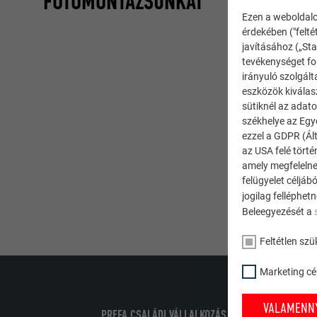
FOTÓMONTÁZSUNKAT
Ezen a weboldalo
érdekében ("felté
javításához („Sta
tevékenységet fol
irányuló szolgált
eszközök kiválas
sütiknél az adato
székhelye az Egy
ezzel a GDPR (Ált
az USA felé tört
amely megfelelne
felügyelet céljáb
jogilag felléphet
Beleegyezését a
Feltétlen szü
Marketing cél
VALAMENNY
PREFA CSALÁDI VÁLLALKOZÁS