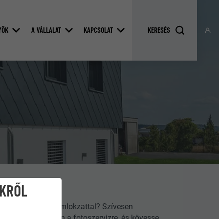
YÖK
A VÁLLALAT
KAPCSOLAT
IKRŐL
vel, vagy PREFA homlokzattal? Szívesen
 Önnek. Kattintson a fotoszervizre, és kövesse