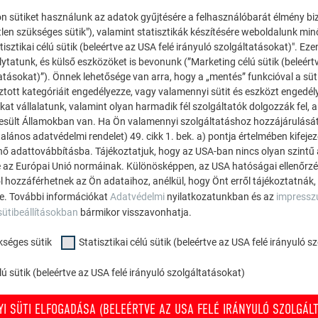
pontról pontra.
n sütiket használunk az adatok gyűjtésére a felhasználóbarát élmény bi
tlen szükséges sütik"), valamint statisztikák készítésére weboldalunk mi
Mi érdekli?*
tisztikai célú sütik (beleértve az USA felé irányuló szolgáltatásokat)". Ez
ytatunk, és külső eszközöket is bevonunk (”Marketing célú sütik (beleért
atásokat)”). Önnek lehetősége van arra, hogy a „mentés” funkcióval a süt
ztott kategóriáit engedélyezze, vagy valamennyi sütit és eszközt engedél
PREFA TETŐ
PREFA HOMLOK
kat vállalatunk, valamint olyan harmadik fél szolgáltatók dolgozzák fel,
esült Államokban van. Ha Ön valamennyi szolgáltatáshoz hozzájárulását
alános adatvédelmi rendelet) 49. cikk 1. bek. a) pontja értelmében kifeje
énő adattovábbításba. Tájékoztatjuk, hogy az USA-ban nincs olyan szintű
 az Európai Unió normáinak. Különösképpen, az USA hatóságai ellenőrzés,
ól hozzáférhetnek az Ön adataihoz, anélkül, hogy Önt erről tájékoztatnák,
KEZDJÜK!
ne. További információkat
Adatvédelmi
nyilatkozatunkban és az
impress
sütibeállításokban
bármikor visszavonhatja.
kséges sütik
Statisztikai célú sütik (beleértve az USA felé irányuló 
ú sütik (beleértve az USA felé irányuló szolgáltatásokat)
I SÜTI ELFOGADÁSA (BELEÉRTVE AZ USA FELÉ IRÁNYULÓ SZOLGÁLT
SEGÍTÜNK