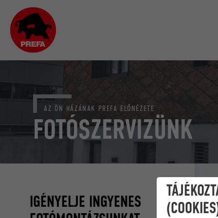
AZ ÖN HÁZÁNAK PREFA ELŐNÉZETE
FOTÓSZERVIZÜNK
TÁJÉKOZT
IGÉNYELJE INGYENES
(COOKIES