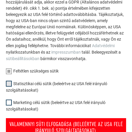
szerszámok, csapózsinór, szegtáska (2 rekeszes)
hozzájárulását adja, akkor ezzel a GDPR (Általános adatvédelmi
rendelet) 49. cikk 1. bek. a) pontja értelmében kifejezetten
beleegyezik az USA felé történő adattovábbításba. Tájékoztatjuk,
Ha oktatóra van szüksége, vagy további kérdései vannak,
hogy az USA-ban nincs olyan szintű adatvédelem, amely
kérjük, forduljon
megfelelne az Európai Unió normáinak. Különösképpen, az USA
hatóságai ellenőrzés, illetve felügyelet céljából hozzáférhetnek az
Ön adataihoz, anélkül, hogy Önt erről tájékoztatnák, vagy Ön ez
ellen jogilag felléphetne. További információkat
Adatvédelmi
nyilatkozatunkban és az
impresszumban
talál. Beleegyezését a
sütibeállításokban
bármikor visszavonhatja.
VIRTH CSABA
Feltétlen szükséges sütik
Statisztikai célú sütik (beleértve az USA felé irányuló
+36 70 631 0175
szolgáltatásokat)
Visszahívás kérése
Marketing célú sütik (beleértve az USA felé irányuló
szolgáltatásokat)
csaba.virth@prefa.com
VALAMENNYI SÜTI ELFOGADÁSA (BELEÉRTVE AZ USA FELÉ
alkalmazástechnikai vezető
IRÁNYULÓ SZOLGÁLTATÁSOKAT).