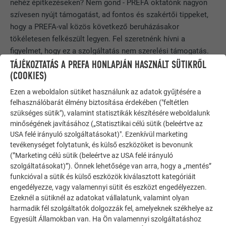
nehéz építkezéseken? Nem gond - PREFA oktatónk nagyon
szívesen nyújt támogatást, ad fontos és szakértői tippeket,
hogy a PREFA-val közös következő beruházásakor
tökéletesen felkészült legyen. Fel szeretnénk hívni a
figyelmet, hogy ez a szolgáltatás nem szerelési támogatás.
TÁJÉKOZTATÁS A PREFA HONLAPJÁN HASZNÁLT SÜTIKRŐL
(COOKIES)
A HELYSZÍNEN TÖRTÉNŐ OKTATÁSHOZ A
KÖVETKEZŐ DOLGOKRA VAN SZÜKSÉG:
Ezen a weboldalon sütiket használunk az adatok gyűjtésére a
felhasználóbarát élmény biztosítása érdekében ("feltétlen
szükséges sütik"), valamint statisztikák készítésére weboldalunk
A PREFA Akadémia látogatása, mert ott előbb
minőségének javításához („Statisztikai célú sütik (beleértve az
megszerezheti a műszaki tudást
USA felé irányuló szolgáltatásokat)". Ezenkívül marketing
Kész alátétszerkezet (oromzatok, gerincek, vápák,
tevékenységet folytatunk, és külső eszközöket is bevonunk
lécezés/héjazás)
(”Marketing célú sütik (beleértve az USA felé irányuló
szolgáltatásokat)”). Önnek lehetősége van arra, hogy a „mentés”
Felszerelt ereszcsatornák (ha szükséges:
funkcióval a sütik és külső eszközök kiválasztott kategóriáit
ereszcsatorna cseppentő lemezek, jégsáv,
engedélyezze, vagy valamennyi sütit és eszközt engedélyezzen.
ereszcsatornák bádoggal való beborítása, stb.)
Ezeknél a sütiknél az adatokat vállalatunk, valamint olyan
Megfelelően biztosított építkezési helyszín
harmadik fél szolgáltatók dolgozzák fel, amelyeknek székhelye az
Szükséges szerszámok: Bádogos/vízvezeték-szerelő
Egyesült Államokban van. Ha Ön valamennyi szolgáltatáshoz