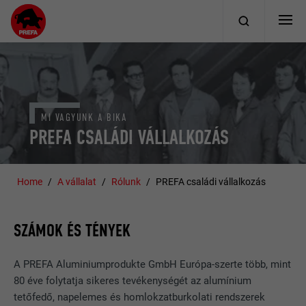
MI VAGYUNK A BIKA
PREFA CSALÁDI VÁLLALKOZÁS
Home
A vállalat
Rólunk
PREFA családi vállalkozás
SZÁMOK ÉS TÉNYEK
A PREFA Aluminiumprodukte GmbH Európa-szerte több, mint
80 éve folytatja sikeres tevékenységét az alumínium
tetőfedő, napelemes és homlokzatburkolati rendszerek