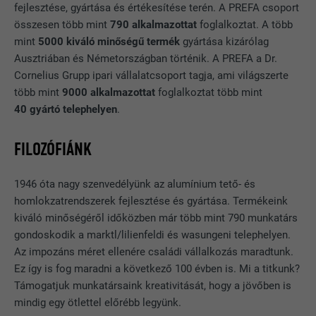
fejlesztése, gyártása és értékesítése terén. A PREFA csoport
összesen több mint
790 alkalmazottat
foglalkoztat. A több
mint
5000 kiváló minőségű termék
gyártása kizárólag
Ausztriában és Németországban történik. A PREFA a Dr.
Cornelius Grupp ipari vállalatcsoport tagja, ami világszerte
több mint
9000 alkalmazottat
foglalkoztat több mint
40 gyártó telephelyen
.
FILOZÓFIÁNK
1946 óta nagy szenvedélyünk az alumínium tető- és
homlokzatrendszerek fejlesztése és gyártása. Termékeink
kiváló minőségéről időközben már több mint 790 munkatárs
gondoskodik a marktl/lilienfeldi és wasungeni telephelyen.
Az impozáns méret ellenére családi vállalkozás maradtunk.
Ez így is fog maradni a következő 100 évben is. Mi a titkunk?
Támogatjuk munkatársaink kreativitását, hogy a jövőben is
mindig egy ötlettel előrébb legyünk.