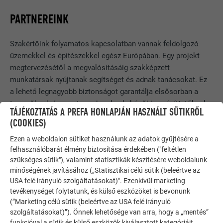
PARTNEREINK
Szakértőink folyamatos kapcsolatban vannak feldolgozó
üzemekkel és építészekkel egész Európában. Egy projekt
megtervezésétől a megvalósításáig szakképzett
munkatársak nyújtanak segítséget és adnak tanácsokat. Ez
a lehető legnagyobb biztonságot garantálja elsősorban a
tervezőknek és mesterembereknek, később az építtetőknek
TÁJÉKOZTATÁS A PREFA HONLAPJÁN HASZNÁLT SÜTIKRŐL
és felújítóknak. Nem alaptalanul tudunk tartós termékeinkre
(COOKIES)
egyedülálló 40 év garanciát adni.
Ezen a weboldalon sütiket használunk az adatok gyűjtésére a
felhasználóbarát élmény biztosítása érdekében ("feltétlen
szükséges sütik"), valamint statisztikák készítésére weboldalunk
minőségének javításához („Statisztikai célú sütik (beleértve az
USA felé irányuló szolgáltatásokat)". Ezenkívül marketing
tevékenységet folytatunk, és külső eszközöket is bevonunk
(”Marketing célú sütik (beleértve az USA felé irányuló
szolgáltatásokat)”). Önnek lehetősége van arra, hogy a „mentés”
funkcióval a sütik és külső eszközök kiválasztott kategóriáit