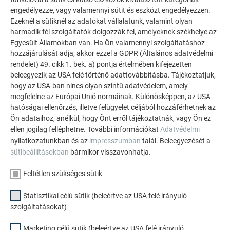
engedélyezze, vagy valamennyi sütit és eszközt engedélyezzen.
Ezeknél a sütiknél az adatokat vállalatunk, valamint olyan
harmadik fél szolgáltatók dolgozzák fel, amelyeknek székhelye az
Egyesült Államokban van. Ha Ön valamennyi szolgáltatáshoz
hozzájárulását adja, akkor ezzel a GDPR (Általános adatvédelmi
rendelet) 49. cikk 1. bek. a) pontja értelmében kifejezetten
PREFA tető- és homlokzati konfigurátor
beleegyezik az USA felé történő adattovábbításba. Tájékoztatjuk,
Tervezze meg (álmai) házát a PREFA online konfigurátorral.
hogy az USA-ban nincs olyan szintű adatvédelem, amely
megfelelne az Európai Unió normáinak. Különösképpen, az USA
Válasszon számos terméket és színt a tető és homlokzat
hatóságai ellenőrzés, illetve felügyelet céljából hozzáférhetnek az
kialakításához.
Ön adataihoz, anélkül, hogy Önt erről tájékoztatnák, vagy Ön ez
ellen jogilag felléphetne. További információkat
Adatvédelmi
INSPIRÁLÓDJON MOST!
nyilatkozatunkban és az
impresszumban
talál. Beleegyezését a
sütibeállításokban
bármikor visszavonhatja.
Feltétlen szükséges sütik
Statisztikai célú sütik (beleértve az USA felé irányuló
szolgáltatásokat)
Marketing célú sütik (beleértve az USA felé irányuló