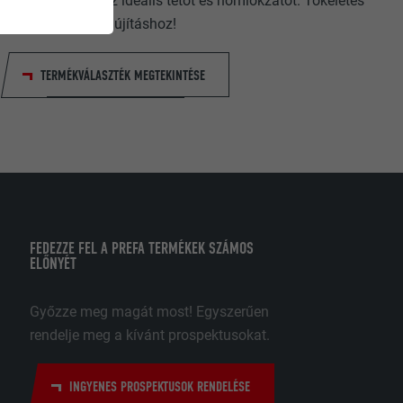
meg a házához az ideális tetőt és homlokzatot. Tökéletes
új építéshez és felújításhoz!
k működéséhez
TERMÉKVÁLASZTÉK MEGTEKINTÉSE
nket annak
 weboldal
lmazásokra
amozási
 legyen.
FEDEZZE FEL A PREFA TERMÉKEK SZÁMOS
ELŐNYÉT
ják fel
. Ennek
Győzze meg magát most! Egyszerűen
 elfogadják,
rendelje meg a kívánt prospektusokat.
ülön manuális
datok
ató hogyan
INGYENES PROSPEKTUSOK RENDELÉSE