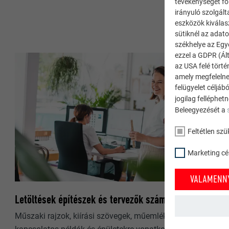
tevékenységet fol
irányuló szolgált
eszközök kiválas
sütiknél az adato
székhelye az Egy
ezzel a GDPR (Ált
az USA felé tört
amely megfelelne
felügyelet céljáb
jogilag felléphet
Beleegyezését a
Feltétlen szü
Marketing cél
VALAMENNY
Letöltések építészek és tervezők számára
Műszaki rajzok, kiírási szövegek, műemlékvédelemmel