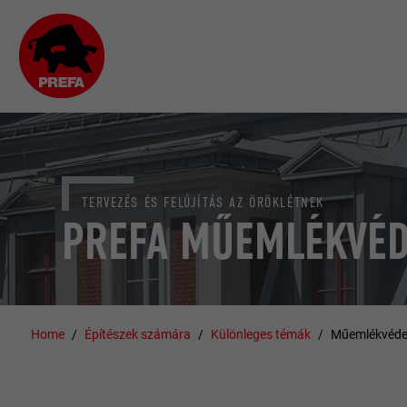
TERVEZÉS ÉS FELÚJÍTÁS AZ ÖRÖKLÉTNEK
PREFA MŰEMLÉKVÉ
Home
Építészek számára
Különleges témák
Műemlékvéde