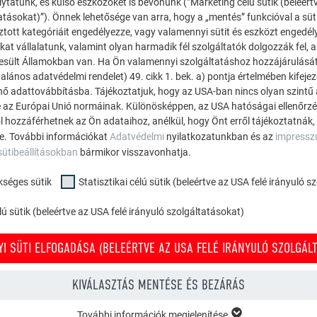
ytatunk, és külső eszközöket is bevonunk (”Marketing célú sütik (beleért
atásokat)”). Önnek lehetősége van arra, hogy a „mentés” funkcióval a süt
ztott kategóriáit engedélyezze, vagy valamennyi sütit és eszközt engedél
kat vállalatunk, valamint olyan harmadik fél szolgáltatók dolgozzák fel,
esült Államokban van. Ha Ön valamennyi szolgáltatáshoz hozzájárulását
alános adatvédelmi rendelet) 49. cikk 1. bek. a) pontja értelmében kifeje
énő adattovábbításba. Tájékoztatjuk, hogy az USA-ban nincs olyan szintű
 az Európai Unió normáinak. Különösképpen, az USA hatóságai ellenőrzés,
ól hozzáférhetnek az Ön adataihoz, anélkül, hogy Önt erről tájékoztatnák,
ne. További információkat
Adatvédelmi
nyilatkozatunkban és az
impress
sütibeállításokban
bármikor visszavonhatja.
kséges sütik
Statisztikai célú sütik (beleértve az USA felé irányuló 
ú sütik (beleértve az USA felé irányuló szolgáltatásokat)
I SÜTI ELFOGADÁSA (BELEÉRTVE AZ USA FELÉ IRÁNYULÓ SZOLGÁLT
Ügyfelek épületei a PREFA előnézetében
KIVÁLASZTÁS MENTÉSE ÉS BEZÁRÁS
Ügyfele nem tudja elképzelni, hogy nézne ki egy PREFA tető
További információk megjelenítése