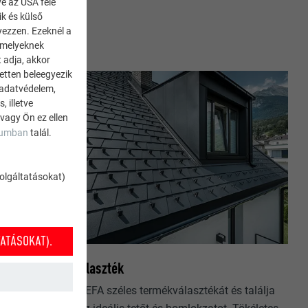
ve az USA felé
ik és külső
yezzen. Ezeknél a
 amelyeknek
 adja, akkor
zetten beleegyezik
 adatvédelem,
 illetve
 vagy Ön ez ellen
zumban
talál.
szolgáltatásokat)
ATÁSOKAT).
PREFA Termékválaszték
Ismerje meg a PREFA széles termékválasztékát és találja