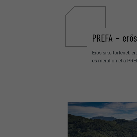
PREFA – erős
Erős sikertörténet, e
és merüljön el a PR