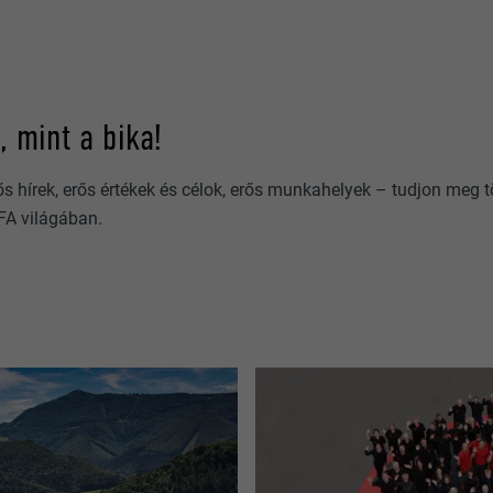
, mint a bika!
rős hírek, erős értékek és célok, erős munkahelyek – tudjon meg tö
EFA világában.