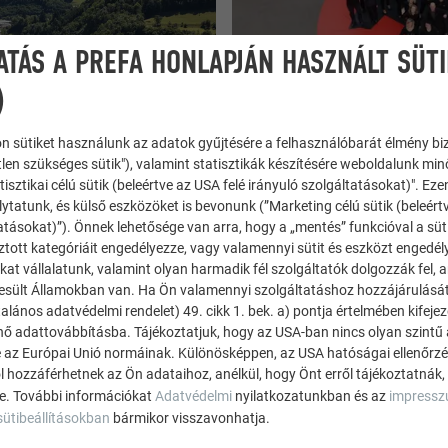
ATÁS A PREFA HONLAPJÁN HASZNÁLT SÜT
)
n sütiket használunk az adatok gyűjtésére a felhasználóbarát élmény bi
tlen szükséges sütik"), valamint statisztikák készítésére weboldalunk mi
Karrier a PREFA vállalatnál
tisztikai célú sütik (beleértve az USA felé irányuló szolgáltatásokat)". Ez
es és homlokzatburkolati
Karrierportálunkon megtalálja 
ytatunk, és külső eszközöket is bevonunk (”Marketing célú sütik (beleért
atásokat)”). Önnek lehetősége van arra, hogy a „mentés” funkcióval a süt
ása 1946 óta a nagy
valamint az ipari és szakmunk
ztott kategóriáit engedélyezze, vagy valamennyi sütit és eszközt engedél
kínált információkat. Látogass
kat vállalatunk, valamint olyan harmadik fél szolgáltatók dolgozzák fel,
esült Államokban van. Ha Ön valamennyi szolgáltatáshoz hozzájárulását
alános adatvédelmi rendelet) 49. cikk 1. bek. a) pontja értelmében kifeje
TOVÁBB A KARRIERPORTÁLRA
énő adattovábbításba. Tájékoztatjuk, hogy az USA-ban nincs olyan szintű
 az Európai Unió normáinak. Különösképpen, az USA hatóságai ellenőrzés,
ól hozzáférhetnek az Ön adataihoz, anélkül, hogy Önt erről tájékoztatnák,
ne. További információkat
Adatvédelmi
nyilatkozatunkban és az
impress
sütibeállításokban
bármikor visszavonhatja.