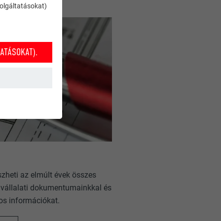
szolgáltatásokat)
ATÁSOKAT).
k működéséhez
zheti az elmúlt évek összes
nket annak
 vállalati dokumentumainkkal és
 weboldal
os információkat.
lmazásokra