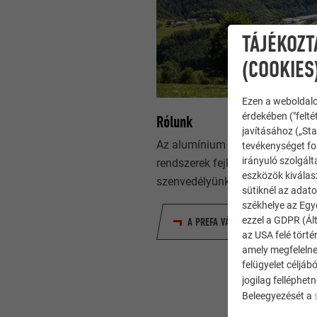
TÁJÉKOZT
(COOKIES
Ezen a weboldalo
érdekében ("felté
Rólunk
javításához („Sta
Az alumínium tetőfedő, napelem
tevékenységet fol
irányuló szolgált
rendszerek fejlesztése és gyárt
eszközök kiválas
szenvedélyünk.
sütiknél az adato
székhelye az Egy
ezzel a GDPR (Ált
A PREFA VÁLLALATRÓL
az USA felé tört
amely megfelelne
felügyelet céljáb
jogilag felléphet
Beleegyezését a