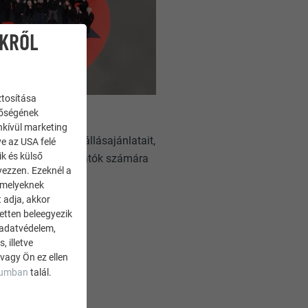
IKRŐL
ztosítása
nőségének
enkívül marketing
a PREFA aktuális állásajánlatait,
ve az USA felé
ik és külső
ástanulók / hallgatók számára
yezzen. Ezeknél a
on el portálunkra!
 amelyeknek
 adja, akkor
zetten beleegyezik
 adatvédelem,
 illetve
 vagy Ön ez ellen
zumban
talál.