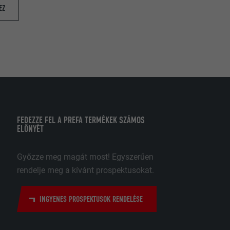
amozási
EZ
 legyen.
ják fel
. Ennek
 elfogadják,
ülön manuális
datok
ató hogyan
déséhez. Azért
FEDEZZE FEL A PREFA TERMÉKEK SZÁMOS
ELŐNYÉT
kategóriákat
Győzze meg magát most! Egyszerűen
rendelje meg a kívánt prospektusokat.
tal preferált
különösen az
nt hány
relmek
INGYENES PROSPEKTUSOK RENDELÉSE
oogle