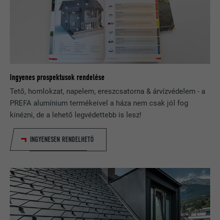
FOLYAMAT
3 hónap
A Facebook használja, különböző
reklámtermékek, például a harmadik fél
CÉL
hirdetők valós idejű ajánlatainak
megjelenítésére.
Ingyenes prospektusok rendelése
Tető, homlokzat, napelem, ereszcsatorna & árvízvédelem - a
NÉV
IDE
PREFA alumínium termékeivel a háza nem csak jól fog
kinézni, de a lehető legvédettebb is lesz!
SZOLGÁLTATÓ
doubleclick.net
INGYENESEN RENDELHETŐ
FOLYAMAT
1 év
A Google DoubleClick használja ezt a
webhely látogatója által végzett
műveletek nyilvántartására és az
azokra irányuló jelentéstételre, miután
CÉL
a felhasználónak megjelent a hirdető