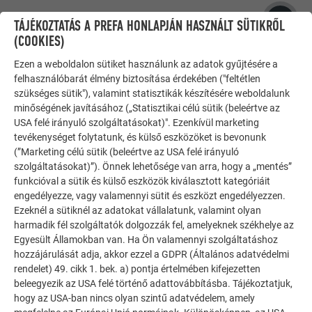
mind nagyméretű kivitelben mindössze
18 kg/m²!
Mik a garanciális feltételek?
TÁJÉKOZTATÁS A PREFA HONLAPJÁN HASZNÁLT SÜTIKRŐL
(COOKIES)
Az agyagból vagy betonból készült tetőcserepekhez képest a
Az Ön PREFA napelemes tetőfedő paneljei még 25 év után is
PREFA napelemes tetőfedő panelje szinte pihekönnyű, főleg,
Ezen a weboldalon sütiket használunk az adatok gyűjtésére a
garantáltan képesek lesznek leadni az eredeti teljesítményük
hogy a napelemmodulok már a tetőbe integráltak.
Hova lehet a napelemes tetőfedő panelt felhelyezni?
felhasználóbarát élmény biztosítása érdekében ("feltétlen
80 %-át. Ez azt jelenti, hogy a 110 Wp névleges teljesítményű
Az agyagból készült tetőcserepek súlya 42 kg/m² és 47
szükséges sütik"), valamint statisztikák készítésére weboldalunk
nagyméretű napelemes tetőfedő paneljei, amelyeket 2026-
minőségének javításához („Statisztikai célú sütik (beleértve az
kg/m² között változik, az alátétszerkezet és a napelemes
A napelemes tetőfedő panel mind tetőn, mind homlokzaton
USA felé irányuló szolgáltatásokat)". Ezenkívül marketing
ben telepít, 2051-ben is még garantáltan 88 Wp
rendszer nélkül. A beton tetőcserepeké pedig 31 kg/m² és 52
Milyen alátétszerkezet alkalmas a napelemes tetőfedő panel
elhelyezhető.
tevékenységet folytatunk, és külső eszközöket is bevonunk
teljesítményre lesznek képesek.
homlokzatra történő felszereléséhez?
kg/m² közötti, szintén alátétszerkezet nélkül.
(”Marketing célú sütik (beleértve az USA felé irányuló
szolgáltatásokat)”). Önnek lehetősége van arra, hogy a „mentés”
A PREFA napelemes tetőfedő panelek homlokzatra történő
UGRÁS A PREFA NAPELEMES TETŐFEDŐ PANELEK LEGFONTOSABB
MŰSZAKI INFORMÁCIÓK A PREFA NAPELEMES TETŐFEDŐ
funkcióval a sütik és külső eszközök kiválasztott kategóriáit
Melyik PREFA homlokzati termékkel kombinálható a
INFORMÁCIÓIHOZ
PANELEKHEZ
felszereléséhez teljes vagy ritkított deszkázat (min. 24 mm),
engedélyezze, vagy valamennyi sütit és eszközt engedélyezzen.
napelemes tetőfedő panel a homlokzaton?
illetve fém alátétszerkezet szükséges.
Ezeknél a sütiknél az adatokat vállalatunk, valamint olyan
harmadik fél szolgáltatók dolgozzák fel, amelyeknek székhelye az
A műszakilag és esztétikailag is meggyőző homlokzati
Egyesült Államokban van. Ha Ön valamennyi szolgáltatáshoz
megoldáshoz a PREFA a napelemes tetőfedő panel és az
hozzájárulását adja, akkor ezzel a GDPR (Általános adatvédelmi
FX.12 homlokzati panel
kombinációját javasolja.
rendelet) 49. cikk 1. bek. a) pontja értelmében kifejezetten
PREFALZ SZOLÁRMODUL
beleegyezik az USA felé történő adattovábbításba. Tájékoztatjuk,
hogy az USA-ban nincs olyan szintű adatvédelem, amely