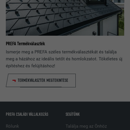
valamelyik hirdetése, vagy rákattintott
arra. Célja a hirdetés hatékonyságának
mérése és célzott reklámok küldése a
felhasználó számára.
NÉV
_pin_unauth
PREFA Termékválaszték
Ismerje meg a PREFA széles termékválasztékát és találja
SZOLGÁLTATÓ
Pinterest
meg a házához az ideális tetőt és homlokzatot. Tökéletes új
építéshez és felújításhoz!
FOLYAMAT
1 év
A Pinterest használja a szolgáltatások
TERMÉKVÁLASZTÉK MEGTEKINTÉSE
CÉL
használatának nyomon követésére.
NÉV
__cfduid
PREFA CSALÁDI VÁLLALKOZÁS
SEGÍTÜNK
SZOLGÁLTATÓ
Adsymptotic.com
Rólunk
Találja meg az Önhöz