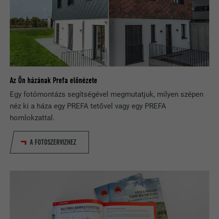
ebben a böngészőben valamennyi
CÉL
A RENDSZER ELEMEI
sütihez adott legyen a megfelelő
SameSite attribútum
NÉV
_fbp
SZOLGÁLTATÓ
Facebook
Az Ön házának Prefa előnézete
Egy fotómontázs segítségével megmutatjuk, milyen szépen
FOLYAMAT
3 hónap
néz ki a háza egy PREFA tetővel vagy egy PREFA
homlokzattal.
A Facebook használja, különböző
reklámtermékek, például a harmadik fél
CÉL
A FOTÓSZERVIZHEZ
hirdetők valós idejű ajánlatainak
megjelenítésére.
NÉV
fr
SZOLGÁLTATÓ
Facebook