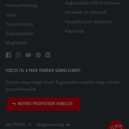
FOLYAMAT
1 hónap
legközelebbi PREFA-Partnert
Fenntarthatóság
Kérdések és válaszok
A megosztott IP-címek mögötti egyes
Sajtó
ügyfelek azonosítására, valamint
Prospektusok rendelése
CÉL
Tanúsítványok
ügyfelenkénti biztonsági beállítások
Kapcsolat
alkalmazására használatos.
Állásajánlatok
Megfelelés
NÉV
U
SZOLGÁLTATÓ
Adsymptotic.com
FEDEZZE FEL A PREFA TERMÉKEK SZÁMOS ELŐNYÉT
FOLYAMAT
3 hónap
Győzze meg magát most! Egyszerűen rendelje meg a kívánt
prospektusokat.
CÉL
Böngésző azonosító süti
INGYENES PROSPEKTUSOK RENDELÉSE
NÉV
li_sugr
SZOLGÁLTATÓ
LinkedIn
My PREFA
Magyarország