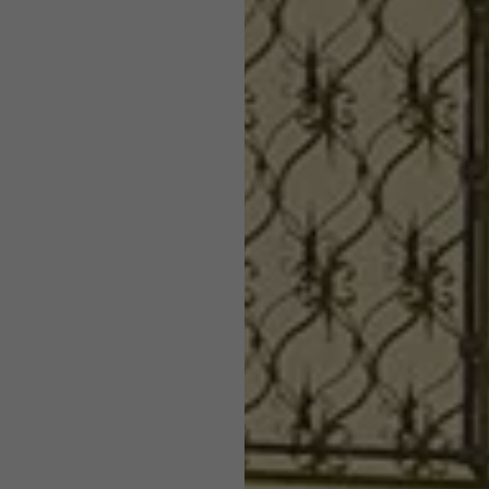
Ön által prefererált nyelv, az, hogy a kereséseknél oldalanké
A Google Analytics alkalmazza annak érdekében, hogy a ké
eredményt jelenítsenek meg (pl. 10 vagy 20), vagy hogy a G
arányát korlátozza.
SafeSearch szűrőt aktiválni kívánja-e.
_gid
lang
TÓ
Google Universal Analytics
TÓ
ads.linkedin.com
1 nap
Munkamenet
Egy egyértelmű azonosítót jegyez be, amelyet statisztikai a
Elmenti egy weboldalnak a felhasználó által választott nyelvi 
generálására használnak azzal kapcsolatban, hogy a látog
használja a weboldalt.
lang
_gaexp
TÓ
LinkedIn
TÓ
Google Optimize
Munkamenet
90 nap