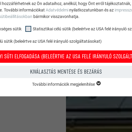
ól hozzáférhetnek az Ön adataihoz, anélkül, hogy Önt erről tájékoztatnák,
khez egyaránt alkalmas,
ne. További információkat
Adatvédelmi
nyilatkozatunkban és az
impress
, tartósságot és
sütibeállításokban
bármikor visszavonhatja.
kséges sütik
Statisztikai célú sütik (beleértve az USA felé irányuló 
minden színben
ú sütik (beleértve az USA felé irányuló szolgáltatásokat)
I SÜTI ELFOGADÁSA (BELEÉRTVE AZ USA FELÉ IRÁNYULÓ SZOLGÁLT
KIVÁLASZTÁS MENTÉSE ÉS BEZÁRÁS
További információk megjelenítése
KSÉGES SÜTIK
ükséges sütik” kategóriába tartozó sütik a weboldal alapvető funkcióina
zel biztosítható, hogy a weboldal kifogástalanul működjön.
Süti információk megjelenítése
PHPSESSID
ÉLÚ SÜTIK (BELEÉRTVE AZ USA FELÉ IRÁNYULÓ SZOLGÁLTATÁSOKAT)
TÓ
PHP
” célú sütik (beleértve az USA felé irányuló szolgáltatásokat) segítenek mi