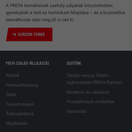
NÉV
bcookie
A PREFA termékeinek csekély súlyának köszönhetően
gyerekjáték a tető és homlokzat felújítása – és a kozmetikai
SZOLGÁLTATÓ
LinkedIn
beavatkozás után még jól is néz ki.
FOLYAMAT
2 év
OLVASSON TOVÁBB
A LinkedIn közösségi hálózati
szolgáltatás használja, célja a
CÉL
beágyazott szolgáltatások nyomon
követése.
PREFA CSALÁDI VÁLLALKOZÁS
SEGÍTÜNK
Rólunk
Találja meg az Önhöz
NÉV
bscookie
legközelebbi PREFA-Partnert
Fenntarthatóság
Kérdések és válaszok
SZOLGÁLTATÓ
LinkedIn
Sajtó
Prospektusok rendelése
Tanúsítványok
FOLYAMAT
2 év
Kapcsolat
Állásajánlatok
A LinkedIn közösségi hálózati
Megfelelés
szolgáltatás használja, célja a
CÉL