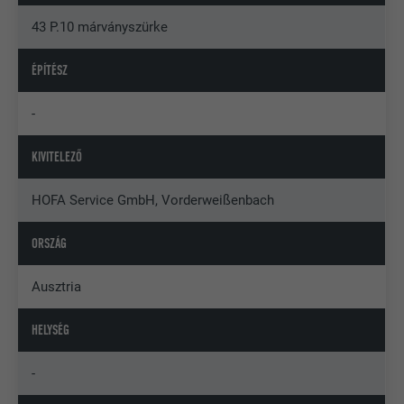
43 P.10 márványszürke
ÉPÍTÉSZ
-
KIVITELEZŐ
HOFA Service GmbH, Vorderweißenbach
ORSZÁG
Ausztria
HELYSÉG
-