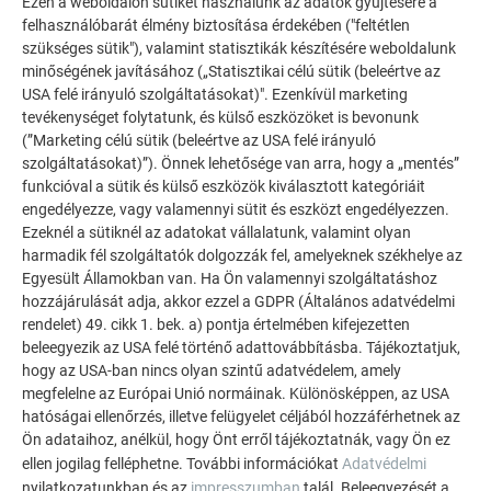
Ezen a weboldalon sütiket használunk az adatok gyűjtésére a
felhasználóbarát élmény biztosítása érdekében ("feltétlen
szükséges sütik"), valamint statisztikák készítésére weboldalunk
TOVÁBBI ÉPÜLETEK
minőségének javításához („Statisztikai célú sütik (beleértve az
INSPIRÁLÓDJON
USA felé irányuló szolgáltatásokat)". Ezenkívül marketing
tevékenységet folytatunk, és külső eszközöket is bevonunk
A PREFA referencia galéria bemutatja, milyen
(”Marketing célú sütik (beleértve az USA felé irányuló
szolgáltatásokat)”). Önnek lehetősége van arra, hogy a „mentés”
sokoldalúan felhasználható az alumínium. Fedezzen fel
funkcióval a sütik és külső eszközök kiválasztott kategóriáit
további lenyűgöző projekteket a tartós PREFA
engedélyezze, vagy valamennyi sütit és eszközt engedélyezzen.
alumínium megoldásokkal tetőkhöz, napelemekhez és
Ezeknél a sütiknél az adatokat vállalatunk, valamint olyan
homlokzatokhoz.
harmadik fél szolgáltatók dolgozzák fel, amelyeknek székhelye az
Egyesült Államokban van. Ha Ön valamennyi szolgáltatáshoz
hozzájárulását adja, akkor ezzel a GDPR (Általános adatvédelmi
TEKINTSE MEG TOVÁBBI REFERENCIÁINKAT
rendelet) 49. cikk 1. bek. a) pontja értelmében kifejezetten
beleegyezik az USA felé történő adattovábbításba. Tájékoztatjuk,
hogy az USA-ban nincs olyan szintű adatvédelem, amely
megfelelne az Európai Unió normáinak. Különösképpen, az USA
hatóságai ellenőrzés, illetve felügyelet céljából hozzáférhetnek az
Ön adataihoz, anélkül, hogy Önt erről tájékoztatnák, vagy Ön ez
ellen jogilag felléphetne. További információkat
Adatvédelmi
nyilatkozatunkban és az
impresszumban
talál. Beleegyezését a