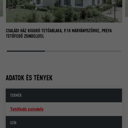
CS
TE
CSALÁDI HÁZ KIUGRÓ TETŐABLAKA, P.10 MÁRVÁNYSZÜRKE, PREFA
TETŐFEDŐ ZSINDELLYEL
ADATOK ÉS TÉNYEK
TERMÉK
Tetőfedő zsindely
SZÍN