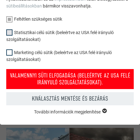
sütibeállításokban
bármikor visszavonhatja.
Feltétlen szükséges sütik
Statisztikai célú sütik (beleértve az USA felé irányuló
szolgáltatásokat)
Marketing célú sütik (beleértve az USA felé irányuló
szolgáltatásokat)
PREFA tető- és homlokzati konfigurátor
VALAMENNYI SÜTI ELFOGADÁSA (BELEÉRTVE AZ USA FELÉ
Tervezze meg (álmai) házát a PREFA online konfigurátorral.
IRÁNYULÓ SZOLGÁLTATÁSOKAT).
Válasszon számos terméket és színt a tető és homlokzat
kialakításához.
KIVÁLASZTÁS MENTÉSE ÉS BEZÁRÁS
INSPIRÁLÓDJON MOST!
További információk megjelenítése
FELTÉTLEN SZÜKSÉGES SÜTIK
A „feltétlen szükséges sütik” kategóriába tartozó sütik a
weboldal alapvető funkcióinak működéséhez szükségesek.
Ezzel biztosítható, hogy a weboldal kifogástalanul működjön.