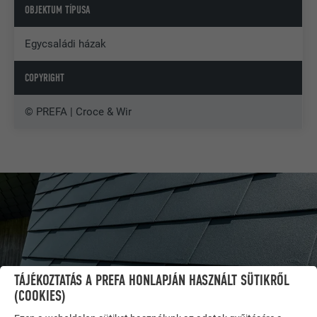
OBJEKTUM TÍPUSA
Egycsaládi házak
COPYRIGHT
© PREFA | Croce & Wir
TÁJÉKOZTATÁS A PREFA HONLAPJÁN HASZNÁLT SÜTIKRŐL
(COOKIES)