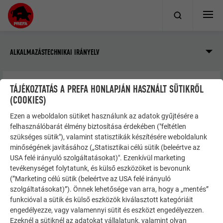
ALKALMAZÁSTECHNIKAI IRÁNYELV
TÁJÉKOZTATÁS A PREFA HONLAPJÁN HASZNÁLT SÜTIKRŐL
Homlokzat
Extrudált profilok
(COOKIES)
Megmunkálás és beépítés
Csomópontok és szegélyek
Ezen a weboldalon sütiket használunk az adatok gyűjtésére a
felhasználóbarát élmény biztosítása érdekében ("feltétlen
szükséges sütik"), valamint statisztikák készítésére weboldalunk
CSOMÓPONTOK ÉS SZEGÉLYEK
minőségének javításához („Statisztikai célú sütik (beleértve az
USA felé irányuló szolgáltatásokat)". Ezenkívül marketing
tevékenységet folytatunk, és külső eszközöket is bevonunk
(”Marketing célú sütik (beleértve az USA felé irányuló
szolgáltatásokat)”). Önnek lehetősége van arra, hogy a „mentés”
MEGJEGYZÉS
funkcióval a sütik és külső eszközök kiválasztott kategóriáit
engedélyezze, vagy valamennyi sütit és eszközt engedélyezzen.
Minden szerkezeti részlet, például ablakpárkány,
Ezeknél a sütiknél az adatokat vállalatunk, valamint olyan