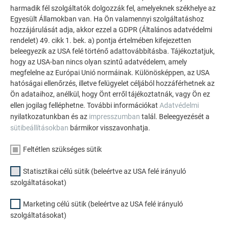
áthidaló, ablaktok, attika megtalálható a PREFA
harmadik fél szolgáltatók dolgozzák fel, amelyeknek székhelye az
szabványaiban és a PREFA homlokzattervezési
Egyesült Államokban van. Ha Ön valamennyi szolgáltatáshoz
útmutatójában.
hozzájárulását adja, akkor ezzel a GDPR (Általános adatvédelmi
rendelet) 49. cikk 1. bek. a) pontja értelmében kifejezetten
beleegyezik az USA felé történő adattovábbításba. Tájékoztatjuk,
hogy az USA-ban nincs olyan szintű adatvédelem, amely
VISSZA
KÖVETKEZŐ
megfelelne az Európai Unió normáinak. Különösképpen, az USA
hatóságai ellenőrzés, illetve felügyelet céljából hozzáférhetnek az
Ön adataihoz, anélkül, hogy Önt erről tájékoztatnák, vagy Ön ez
ellen jogilag felléphetne. További információkat
Adatvédelmi
nyilatkozatunkban és az
impresszumban
talál. Beleegyezését a
PREFA CSALÁDI VÁLLALKOZÁS
SEGÍTÜNK
sütibeállításokban
bármikor visszavonhatja.
Rólunk
Találja meg az Önhöz
Feltétlen szükséges sütik
legközelebbi PREFA-Partnert
Fenntarthatóság
Kérdések és válaszok
Sajtó
Statisztikai célú sütik (beleértve az USA felé irányuló
szolgáltatásokat)
Prospektusok rendelése
Tanúsítványok
Kapcsolat
Marketing célú sütik (beleértve az USA felé irányuló
Állásajánlatok
szolgáltatásokat)
Megfelelés