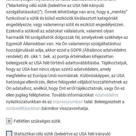
PREFA által meghatározott feltételrendszer („minimális
(”Marketing célú sütik (beleértve az USA felé irányuló
követelmények”) a teljes deszkázatra történő fektetéshez a
szolgáltatásokat)”). Önnek lehetősége van arra, hogy a „mentés”
következő:
funkcióval a sütik és külső eszközök kiválasztott kategóriáit
engedélyezze, vagy valamennyi sütit és eszközt engedélyezzen.
A deszkázat szélessége: 80–160 mm
Ezeknél a sütiknél az adatokat vállalatunk, valamint olyan
A deszkázat vastagsága: min. 24 mm (száraz
harmadik fél szolgáltatók dolgozzák fel, amelyeknek székhelye az
Egyesült Államokban van. Ha Ön valamennyi szolgáltatáshoz
állapotban min. 22 mm)
hozzájárulását adja, akkor ezzel a GDPR (Általános adatvédelmi
A deszka nedvességtartalma: max. 20%
rendelet) 49. cikk 1. bek. a) pontja értelmében kifejezetten
beleegyezik az USA felé történő adattovábbításba. Tájékoztatjuk,
Faalapú lemezek
hogy az USA-ban nincs olyan szintű adatvédelem, amely
A nemzeti szabványoktól és szabályzatoktól függetlenül a
megfelelne az Európai Unió normáinak. Különösképpen, az USA
hatóságai ellenőrzés, illetve felügyelet céljából hozzáférhetnek az
PREFA által meghatározott feltételrendszer („minimális
Ön adataihoz, anélkül, hogy Önt erről tájékoztatnák, vagy Ön ez
követelmények”) a faalapú lemezekre történő fektetéshez a
ellen jogilag felléphetne. További információkat
Adatvédelmi
következő:
nyilatkozatunkban és az
impresszumban
talál. Beleegyezését a
sütibeállításokban
bármikor visszavonhatja.
Faalapú lemezek vastagsága: min. 22 mm*
Faalapú lemez használata esetén elválasztó rétegre
Feltétlen szükséges sütik
van szükség.
Statisztikai célú sütik (beleértve az USA felé irányuló
*Eltérő (kisebb) lemezvastagság esetén a vastagságot, a