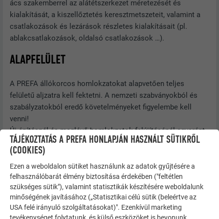
ács szakemberrel az alátétszerkezet méretezését és
kialakítását, a kiszellőztetés keresztmetszeteit, valamint a
csatlakozások és lezárások részletes kialakításait (pl.
ablakcsatlakozások, oldalsó csatlakozások …).
ALAPFELÜLET
A PREFA állókorcos homlokzatokat alapvetően teljes
felületű aljzatra kell fektetni. A nemzeti szabványokból és
szabályzatokból eredő követelményeket figyelembe kell
venni!
Új építésnél és meglévő homlokzatok felújításánál egyaránt
TÁJÉKOZTATÁS A PREFA HONLAPJÁN HASZNÁLT SÜTIKRŐL
ügyeljen arra, hogy az aljzat megfeleljen a PREFA állókorcos
(COOKIES)
homlokzat szakszerű fektetése követelményeinek.
Ellenőrizze az alátétszerkezet helyes kialakítását.
Ezen a weboldalon sütiket használunk az adatok gyűjtésére a
felhasználóbarát élmény biztosítása érdekében ("feltétlen
szükséges sütik"), valamint statisztikák készítésére weboldalunk
Teljes deszkázat
minőségének javításához („Statisztikai célú sütik (beleértve az
USA felé irányuló szolgáltatásokat)". Ezenkívül marketing
A nemzeti szabványoktól és szabályzatoktól függetlenül a
tevékenységet folytatunk, és külső eszközöket is bevonunk