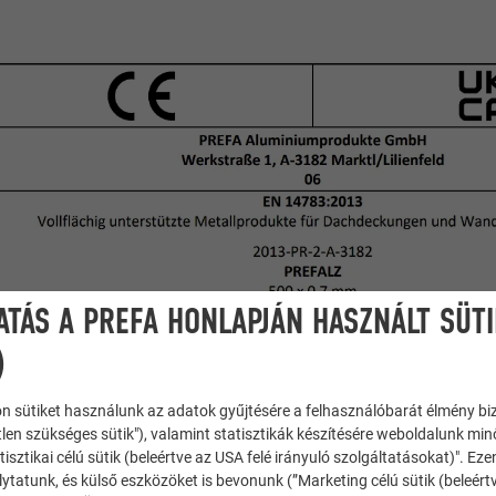
ATÁS A PREFA HONLAPJÁN HASZNÁLT SÜT
)
n sütiket használunk az adatok gyűjtésére a felhasználóbarát élmény bi
tlen szükséges sütik"), valamint statisztikák készítésére weboldalunk mi
tisztikai célú sütik (beleértve az USA felé irányuló szolgáltatásokat)". Ez
ytatunk, és külső eszközöket is bevonunk (”Marketing célú sütik (beleért