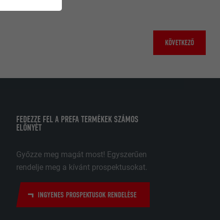
k működéséhez
KÖVETKEZŐ
nket annak
 weboldal
lmazásokra
amozási
FEDEZZE FEL A PREFA TERMÉKEK SZÁMOS
 legyen.
ELŐNYÉT
ják fel
Győzze meg magát most! Egyszerűen
. Ennek
 elfogadják,
rendelje meg a kívánt prospektusokat.
ülön manuális
datok
ató hogyan
INGYENES PROSPEKTUSOK RENDELÉSE