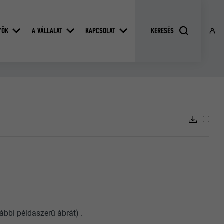
YÖK
A VÁLLALAT
KAPCSOLAT
ábbi példaszerű ábrát) .