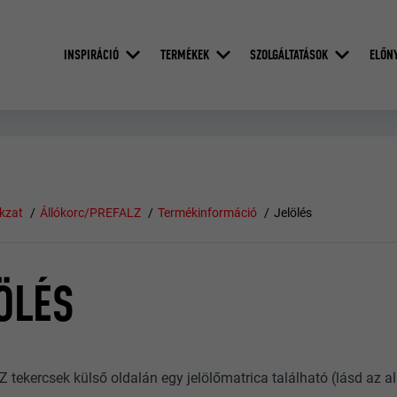
INSPIRÁCIÓ
TERMÉKEK
SZOLGÁLTATÁSOK
ELŐN
kzat
Állókorc/PREFALZ
Termékinformáció
Jelölés
ÖLÉS
 tekercsek külső oldalán egy jelölőmatrica található (lásd az al