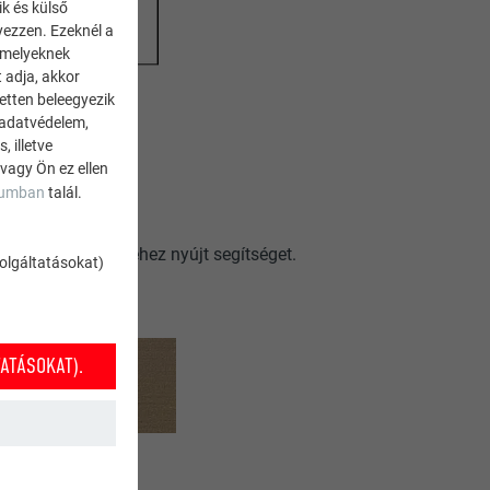
ik és külső
yezzen. Ezeknél a
 amelyeknek
 adja, akkor
zetten beleegyezik
külső oldalán
 adatvédelem,
 illetve
 vagy Ön ez ellen
zumban
talál.
álható (9. ábra).
elek visszakövetéséhez nyújt segítséget.
szolgáltatásokat)
ATÁSOKAT).
oldalán