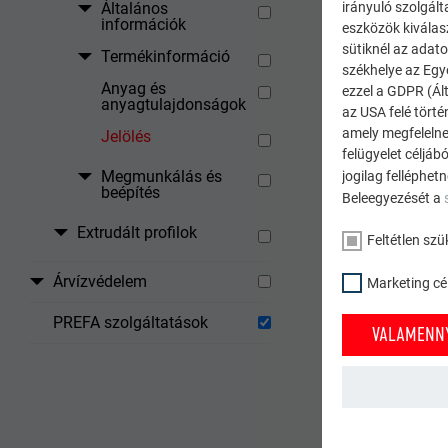
Általános
irányuló szolgált
információk
eszközök kiválas
sütiknél az adato
Termékinformáció
székhelye az Egy
Anyag és
ezzel a GDPR (Ált
anyagtulajdonságok
az USA felé tört
amely megfelelne
Jelölés
felügyelet céljáb
Megmunkálás és
jogilag felléphet
A tekercse
beépítés
Beleegyezését a
A hátoldal
Extrudált profilok
Feltétlen szü
Árvízvédelem
Marketing cél
PREFA szolgáltatások
VALAMENNY
FELTÉTLEN SZÜ