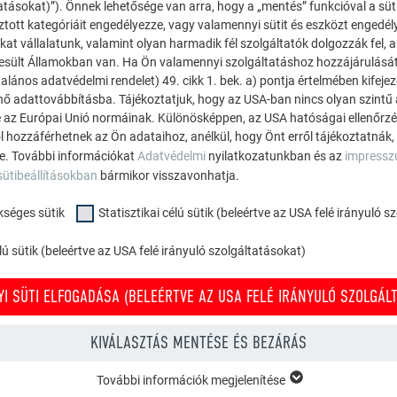
atásokat)”). Önnek lehetősége van arra, hogy a „mentés” funkcióval a süt
ztott kategóriáit engedélyezze, vagy valamennyi sütit és eszközt engedél
kat vállalatunk, valamint olyan harmadik fél szolgáltatók dolgozzák fel,
esült Államokban van. Ha Ön valamennyi szolgáltatáshoz hozzájárulását
alános adatvédelmi rendelet) 49. cikk 1. bek. a) pontja értelmében kifeje
Felirat a PREFALZ tekercs 
énő adattovábbításba. Tájékoztatjuk, hogy az USA-ban nincs olyan szintű
 az Európai Unió normáinak. Különösképpen, az USA hatóságai ellenőrzés,
ól hozzáférhetnek az Ön adataihoz, anélkül, hogy Önt erről tájékoztatnák,
ne. További információkat
Adatvédelmi
nyilatkozatunkban és az
impress
k hátoldalán pedig egy ismétlődő motívummal ellátott felirat tal
sütibeállításokban
bármikor visszavonhatja.
i felirat egységes fektetési irány betartásához és a gyártási tét
kséges sütik
Statisztikai célú sütik (beleértve az USA felé irányuló 
ú sütik (beleértve az USA felé irányuló szolgáltatásokat)
I SÜTI ELFOGADÁSA (BELEÉRTVE AZ USA FELÉ IRÁNYULÓ SZOLGÁLT
KIVÁLASZTÁS MENTÉSE ÉS BEZÁRÁS
További információk megjelenítése
KSÉGES SÜTIK
Felirat a szalag hát