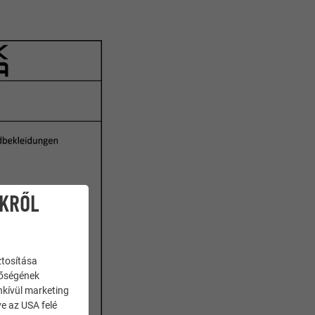
IKRŐL
ztosítása
nőségének
enkívül marketing
ve az USA felé