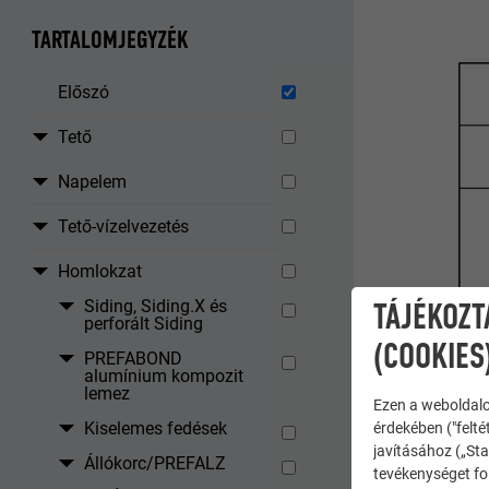
TARTALOMJEGYZÉK
Előszó
Tető
Napelem
Tető-vízelvezetés
Homlokzat
TÁJÉKOZT
Siding, Siding.X és
perforált Siding
(COOKIES
PREFABOND
alumínium kompozit
lemez
Ezen a weboldalo
Kiselemes fedések
érdekében ("felté
javításához („Sta
Állókorc/PREFALZ
tevékenységet fol