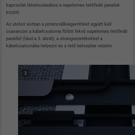
NÉV
_gid
eredményt jelenítsenek meg (pl. 10
kapcsolat létrehozásához a napelemes tetőfedő panelek
vagy 20), vagy hogy a Google
között.
SZOLGÁLTATÓ
Google Universal Analytics
SafeSearch szűrőt aktiválni kívánja-e.
Az utolsó sorban a potenciálkiegyenlítést együtt kell
FOLYAMAT
1 nap
csavarozni a kábelcsatorna fölött fekvő napelemes tetőfedő
NÉV
lang
panellel (lásd a 3. ábrát), a strangvezetékekkel a
Egy egyértelmű azonosítót jegyez be,
kábelcsatornába helyezni és a tető belsejébe vezetni.
amelyet statisztikai adatok
SZOLGÁLTATÓ
ads.linkedin.com
CÉL
generálására használnak azzal
kapcsolatban, hogy a látogató hogyan
FOLYAMAT
Munkamenet
használja a weboldalt.
Elmenti egy weboldalnak a felhasználó
CÉL
által választott nyelvi beállításait.
NÉV
_gaexp
SZOLGÁLTATÓ
Google Optimize
NÉV
lang
FOLYAMAT
90 nap
SZOLGÁLTATÓ
LinkedIn
Teszt jelleggel alkalmazzák annak
FOLYAMAT
Munkamenet