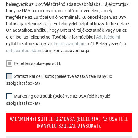
beleegyezik az USA felé történő adattovábbításba. Tájékoztatjuk,
hogy az USA-ban nincs olyan szintű adatvédelem, amely
megfelelne az Európai Unió normáinak. Különösképpen, az USA
hatóságai ellenőrzés, illetve felügyelet céljából hozzáférhetnek az
Ön adataihoz, anélkül, hogy Önt erről tájékoztatnák, vagy Ön ez
ellen jogilag felléphetne. További információkat
Adatvédelmi
nyilatkozatunkban és az
impresszumban
talál. Beleegyezését a
sütibeállításokban
bármikor visszavonhatja.
Feltétlen szükséges sütik
Statisztikai célú sütik (beleértve az USA felé irányuló
szolgáltatásokat)
POTENCIÁLKIEGYENLÍTŐ VEZETÉK
Marketing célú sütik (beleértve az USA felé irányuló
szolgáltatásokat)
A berendezés fém, üzemszerűen feszültség alatt nem álló
részeit be kell kötni a potenciálkiegyenlítő hálózatba.
VALAMENNYI SÜTI ELFOGADÁSA (BELEÉRTVE AZ USA FELÉ
IRÁNYULÓ SZOLGÁLTATÁSOKAT).
Az olyan villámvédelmi potenciálkiegyenlítő vezetőknek,
amelyek részben elvezethetik a villámáramot, legalább 16