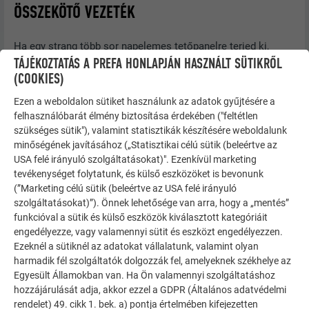
ÖSSZEKÖTŐ VEZETÉK
Ha egy strang több sor napelemes tetőpanelre terjed ki,
TÁJÉKOZTATÁS A PREFA HONLAPJÁN HASZNÁLT SÜTIKRŐL
akkor ezeket összekötő vezetékekkel kell összekapcsolni.
(COOKIES)
Ezek a vezetékek projektspecifikusan gyártottak és
Ezen a weboldalon sütiket használunk az adatok gyűjtésére a
folyamatos számozással vannak hozzárendelve. A
felhasználóbarát élmény biztosítása érdekében ("feltétlen
kábelvégek PV-dugaszokkal, ill. PV-aljzatokkal vannak
szükséges sütik"), valamint statisztikák készítésére weboldalunk
ellátva.
minőségének javításához („Statisztikai célú sütik (beleértve az
USA felé irányuló szolgáltatásokat)". Ezenkívül marketing
A megfelelő pozíciót a fektetési terv tartalmazza.
tevékenységet folytatunk, és külső eszközöket is bevonunk
(”Marketing célú sütik (beleértve az USA felé irányuló
szolgáltatásokat)”). Önnek lehetősége van arra, hogy a „mentés”
funkcióval a sütik és külső eszközök kiválasztott kategóriáit
engedélyezze, vagy valamennyi sütit és eszközt engedélyezzen.
Ezeknél a sütiknél az adatokat vállalatunk, valamint olyan
harmadik fél szolgáltatók dolgozzák fel, amelyeknek székhelye az
Egyesült Államokban van. Ha Ön valamennyi szolgáltatáshoz
hozzájárulását adja, akkor ezzel a GDPR (Általános adatvédelmi
rendelet) 49. cikk 1. bek. a) pontja értelmében kifejezetten