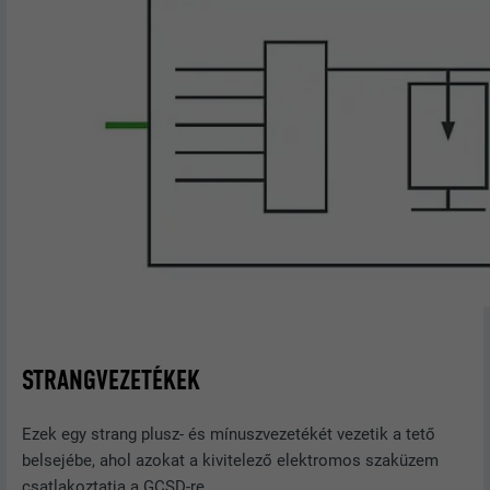
STRANGVEZETÉKEK
Ezek egy strang plusz- és mínuszvezetékét vezetik a tető
belsejébe, ahol azokat a kivitelező elektromos szaküzem
csatlakoztatja a GCSD-re.