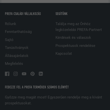
SZOLGÁLTATÓ
LinkedIn
PREFA CSALÁDI VÁLLALKOZÁS
SEGÍTÜNK
FOLYAMAT
2 év
Rólunk
Találja meg az Önhöz
A LinkedIn közösségi hálózati
legközelebbi PREFA-Partnert
szolgáltatás használja, célja a
Fenntarthatóság
CÉL
beágyazott szolgáltatások nyomon
Kérdések és válaszok
Sajtó
követése
Prospektusok rendelése
Tanúsítványok
Kapcsolat
Állásajánlatok
NÉV
UserMatchHistory
Megfelelés
SZOLGÁLTATÓ
LinkedIn
FOLYAMAT
29 nap
FEDEZZE FEL A PREFA TERMÉKEK SZÁMOS ELŐNYÉT
A többes webhelyek látogatóinak
nyomon követésére használatos azzal
Győzze meg magát most! Egyszerűen rendelje meg a kívánt
CÉL
a céllal, hogy jól illeszkedő hirdetéseket
prospektusokat.
tegyen lehetővé a látogató preferenciái