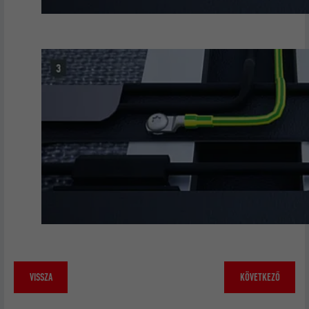
ellenőrzésére, hogy a böngésző engedi-
CÉL
e sütik elhelyezését. Azonosító
A LinkedIn használja, ha egy weboldal
jellemzőket nem tartalmaz.
CÉL
beágyazott nyomonkövetési ablakot
tartalmaz.
NÉV
bcookie
SZOLGÁLTATÓ
LinkedIn
FOLYAMAT
2 év
A LinkedIn közösségi hálózati
szolgáltatás használja, célja a
CÉL
beágyazott szolgáltatások nyomon
követése.
VISSZA
KÖVETKEZŐ
NÉV
bscookie