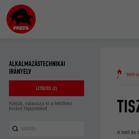
ALKALMAZÁSTECHNIKAI
IRÁNYELV
Tető-v
LETÖLTÉS (
2
)
TIS
Kérjük, válassza ki a letölteni
kívánt fejezeteket.
A tető és 