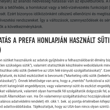
elyen) az állandó nedvesség hatással van az épületburokra. A le
ik a tetőfedés, a homlokzat vagy a tető-vízelvezetés funkcióját 
sét. Ezért bizonyos időközönként célszerű ellenőrizni és megtisz
zelvezetési rendszereket. Így a változások, szennyeződések és s
tők a következménykárok.
ződés mértékétől függően a tető-vízelvezető rendszereket a leve
ATÁS A PREFA HONLAPJÁN HASZNÁLT SÜT
rendszeresen meg kell tisztítani. Erre különösen PREFA esővízk
)
 beépítése esetén kell ügyelni. Különleges helyzetekben, példá
szűrőjét el kell távolítani.
n sütiket használunk az adatok gyűjtésére a felhasználóbarát élmény bi
tlen szükséges sütik"), valamint statisztikák készítésére weboldalunk mi
 tisztítási tanácsok:
Enyhe szennyeződések, például porréteg stb
tisztikai célú sütik (beleértve az USA felé irányuló szolgáltatásokat)". Ez
l. ápolószerek alkalmazhatók (nem súrolószerek!). Olajok vagy
ytatunk, és külső eszközöket is bevonunk (”Marketing célú sütik (beleért
s tisztítószer. A tisztítószerekre vonatkozó gyártói utasításokat be
atásokat)”). Önnek lehetősége van arra, hogy a „mentés” funkcióval a süt
ztott kategóriáit engedélyezze, vagy valamennyi sütit és eszközt engedél
shoz használjon vizet és tisztítószivacsot.
kat vállalatunk, valamint olyan harmadik fél szolgáltatók dolgozzák fel,
esült Államokban van. Ha Ön valamennyi szolgáltatáshoz hozzájárulását
alános adatvédelmi rendelet) 49. cikk 1. bek. a) pontja értelmében kifeje
énő adattovábbításba. Tájékoztatjuk, hogy az USA-ban nincs olyan szintű
FIGYELEM