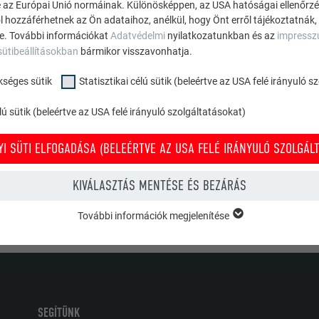
 az Európai Unió normáinak. Különösképpen, az USA hatóságai ellenőrzés,
ól hozzáférhetnek az Ön adataihoz, anélkül, hogy Önt erről tájékoztatnák,
etet minden egyes tisztítási folyamat után öblítse le bő tiszta v
ne. További információkat
Adatvédelmi
nyilatkozatunkban és az
impress
 végezni. A tisztításhoz tilos acetont, nitrohígítót vagy hasonló o
sütibeállításokban
bármikor visszavonhatja.
kséges sütik
Statisztikai célú sütik (beleértve az USA felé irányuló 
FIGYELEM
ú sütik (beleértve az USA felé irányuló szolgáltatásokat)
ági okokból a már felszerelt ereszcsatornába belelépni nem sz
I SÜTI ELFOGADÁSA (BELEÉRTVE AZ USA FELÉ IRÁNYULÓ SZOLGÁLT
KIVÁLASZTÁS MENTÉSE ÉS BEZÁRÁS
További információk megjelenítése
KSÉGES SÜTIK
ükséges sütik” kategóriába tartozó sütik a weboldal alapvető funkcióina
zel biztosítható, hogy a weboldal kifogástalanul működjön.
Süti információk megjelenítése
PHPSESSID
SEGÍTÜNK
ÉLÚ SÜTIK (BELEÉRTVE AZ USA FELÉ IRÁNYULÓ SZOLGÁLTATÁSOKAT)
TÓ
PHP