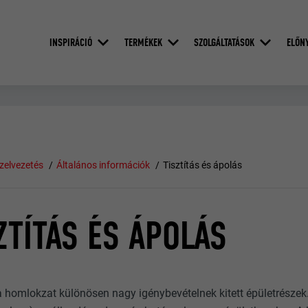
INSPIRÁCIÓ
TERMÉKEK
SZOLGÁLTATÁSOK
ELŐN
ízelvezetés
Általános információk
Tisztítás és ápolás
ZTÍTÁS ÉS ÁPOLÁS
a homlokzat különösen nagy igénybevételnek kitett épületrészek. A