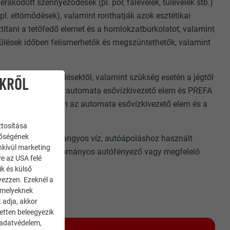
rakódott szennyeződések (pl. por, falevelek, tűlevelek stb.)
(pl. eltömődések), valamint ronthatják azok esztétikai
títani a tetőfedő elemet és a homlokzatburkolatot, valamint
érülések időben felismerhetők és megszüntethetők, valamint
lektől, szennyeződésektől, valamint szükség esetén a jégtől
IKRŐL
ivezető elem, PREFA automata esővízkivezető elem és PREFA
ul a téli hónapokban az automata esővízkivezető elem és a
ztosítása
nőségének
. esetén: tiszta, langyos víz, autóápoláshoz használt
enkívül marketing
 zsírok esetén: hagyományos autófényező vagy megfelelő
ve az USA felé
 kell tartani.
ik és külső
yezzen. Ezeknél a
 amelyeknek
 adja, akkor
zetten beleegyezik
 adatvédelem,