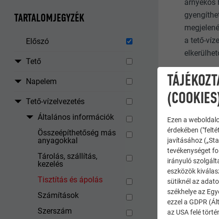
árnyékos h
gyengíthet
TARTALOMJEGYZÉK
megjelené
a tető-ví
Előszó
elkerülhe
Tető
A szennye
TÁJÉKOZT
Napelem
és hótól 
(COOKIES
lombkosár
Tető-vízelvezetés
lombkosár 
Általános információk
Ezen a weboldalo
érdekében ("felté
Ápolási és
Összeépíthetőség más
anyagokkal
javításához („Sta
mosó-, il
tevékenységet fol
Tárolás, szállítás,
univerzáli
irányuló szolgált
kezelés
eszközök kiválas
A tisztítá
Tisztítás és ápolás
sütiknél az adato
székhelye az Egy
Számítások
ezzel a GDPR (Ált
Szerszám
az USA felé tört