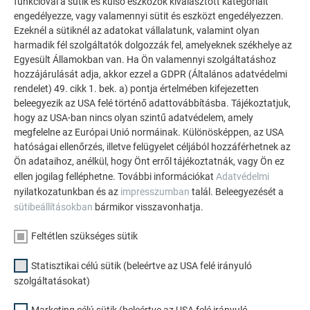
funkcióval a sütik és külső eszközök kiválasztott kategóriáit
engedélyezze, vagy valamennyi sütit és eszközt engedélyezzen.
Ezeknél a sütiknél az adatokat vállalatunk, valamint olyan
harmadik fél szolgáltatók dolgozzák fel, amelyeknek székhelye az
Egyesült Államokban van. Ha Ön valamennyi szolgáltatáshoz
hozzájárulását adja, akkor ezzel a GDPR (Általános adatvédelmi
rendelet) 49. cikk 1. bek. a) pontja értelmében kifejezetten
beleegyezik az USA felé történő adattovábbításba. Tájékoztatjuk,
hogy az USA-ban nincs olyan szintű adatvédelem, amely
megfelelne az Európai Unió normáinak. Különösképpen, az USA
hatóságai ellenőrzés, illetve felügyelet céljából hozzáférhetnek az
Ön adataihoz, anélkül, hogy Önt erről tájékoztatnák, vagy Ön ez
ellen jogilag felléphetne. További információkat
Adatvédelmi
nyilatkozatunkban és az
impresszumban
talál. Beleegyezését a
sütibeállításokban
bármikor visszavonhatja.
Feltétlen szükséges sütik
Statisztikai célú sütik (beleértve az USA felé irányuló
szolgáltatásokat)
Marketing célú sütik (beleértve az USA felé irányuló