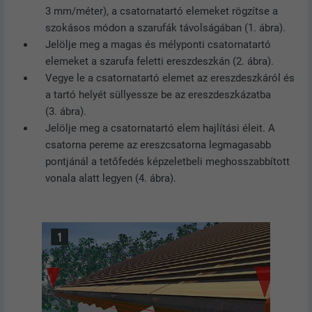
3 mm/méter), a csatornatartó elemeket rögzítse a
szokásos módon a szarufák távolságában (1. ábra).
Jelölje meg a magas és mélyponti csatornatartó
elemeket a szarufa feletti ereszdeszkán (2. ábra).
Vegye le a csatornatartó elemet az ereszdeszkáról és
a tartó helyét süllyessze be az ereszdeszkázatba
(3. ábra).
Jelölje meg a csatornatartó elem hajlítási éleit. A
csatorna pereme az ereszcsatorna legmagasabb
pontjánál a tetőfedés képzeletbeli meghosszabbított
vonala alatt legyen (4. ábra).