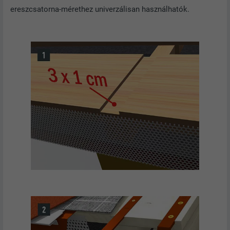
CÉL
beágyazott szolgáltatások nyomon
ereszcsatorna-mérethez univerzálisan használhatók.
követése.
NÉV
bscookie
SZOLGÁLTATÓ
LinkedIn
FOLYAMAT
2 év
A LinkedIn közösségi hálózati
szolgáltatás használja, célja a
CÉL
beágyazott szolgáltatások nyomon
követése
NÉV
UserMatchHistory
SZOLGÁLTATÓ
LinkedIn