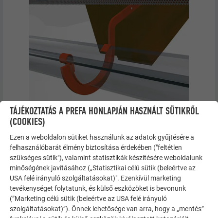
TÁJÉKOZTATÁS A PREFA HONLAPJÁN HASZNÁLT SÜTIKRŐL
(COOKIES)
Ezen a weboldalon sütiket használunk az adatok gyűjtésére a
felhasználóbarát élmény biztosítása érdekében ("feltétlen
szükséges sütik"), valamint statisztikák készítésére weboldalunk
minőségének javításához („Statisztikai célú sütik (beleértve az
USA felé irányuló szolgáltatásokat)". Ezenkívül marketing
tevékenységet folytatunk, és külső eszközöket is bevonunk
(”Marketing célú sütik (beleértve az USA felé irányuló
szolgáltatásokat)”). Önnek lehetősége van arra, hogy a „mentés”