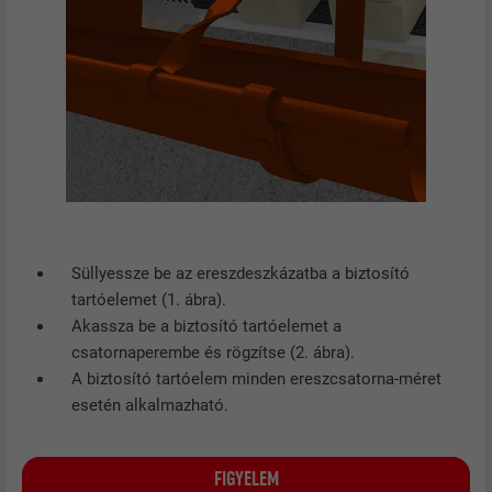
FOLYAMAT
29 nap
A többes webhelyek látogatóinak
nyomon követésére használatos azzal
CÉL
a céllal, hogy jól illeszkedő hirdetéseket
tegyen lehetővé a látogató preferenciái
alapján.
NÉV
lidc
Süllyessze be az ereszdeszkázatba a biztosító
SZOLGÁLTATÓ
LinkedIn
tartóelemet (1. ábra).
Akassza be a biztosító tartóelemet a
FOLYAMAT
1 Tag
csatornaperembe és rögzítse (2. ábra).
A biztosító tartóelem minden ereszcsatorna-méret
A LinkedIn közösségi hálózati
esetén alkalmazható.
szolgáltatás használja, célja a
CÉL
beágyazott szolgáltatások nyomon
követése
FIGYELEM