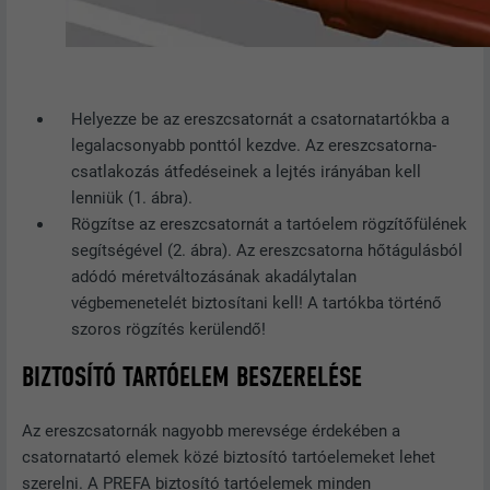
SZOLGÁLTATÓ
Google Optimize
NÉV
lang
FOLYAMAT
90 nap
SZOLGÁLTATÓ
LinkedIn
Helyezze be az ereszcsatornát a csatornatartókba a
Teszt jelleggel alkalmazzák annak
FOLYAMAT
Munkamenet
legalacsonyabb ponttól kezdve. Az ereszcsatorna-
ellenőrzésére, hogy a böngésző engedi-
CÉL
csatlakozás átfedéseinek a lejtés irányában kell
e sütik elhelyezését. Azonosító
A LinkedIn használja, ha egy weboldal
lenniük (1. ábra).
jellemzőket nem tartalmaz.
CÉL
beágyazott nyomonkövetési ablakot
Rögzítse az ereszcsatornát a tartóelem rögzítőfülének
tartalmaz.
segítségével (2. ábra). Az ereszcsatorna hőtágulásból
adódó méretváltozásának akadálytalan
végbemenetelét biztosítani kell! A tartókba történő
NÉV
bcookie
szoros rögzítés kerülendő!
SZOLGÁLTATÓ
LinkedIn
BIZTOSÍTÓ TARTÓELEM BESZERELÉSE
FOLYAMAT
2 év
Az ereszcsatornák nagyobb merevsége érdekében a
csatornatartó elemek közé biztosító tartóelemeket lehet
A LinkedIn közösségi hálózati
szolgáltatás használja, célja a
szerelni. A PREFA biztosító tartóelemek minden