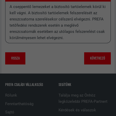
A cseppentő lemezeket a biztosító tartóelemek körül ki
NÉV
lissc
kell vágni. A biztosító tartóelemek felszerelését az
ereszcsatorna szerelésekor célszerű elvégezni. PREFA
SZOLGÁLTATÓ
LinkedIn
tetőfedési rendszerek esetén a meglévő
ereszcsatornák esetében az utólagos felszerelést csak
FOLYAMAT
1 nap
körülményesen lehet elvégezni.
Annak biztosítására használják, hogy
ebben a böngészőben valamennyi
CÉL
sütihez adott legyen a megfelelő
VISSZA
KÖVETKEZŐ
SameSite attribútum
NÉV
_fbp
PREFA CSALÁDI VÁLLALKOZÁS
SEGÍTÜNK
SZOLGÁLTATÓ
Facebook
Rólunk
Találja meg az Önhöz
legközelebbi PREFA-Partnert
FOLYAMAT
3 hónap
Fenntarthatóság
Kérdések és válaszok
Sajtó
A Facebook használja, különböző