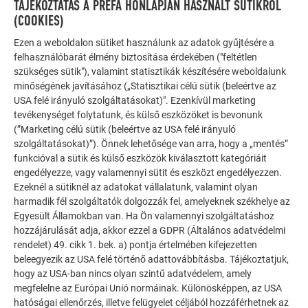
TÁJÉKOZTATÁS A PREFA HONLAPJÁN HASZNÁLT SÜTIKRŐL
(COOKIES)
Zsinórozás
Ezen a weboldalon sütiket használunk az adatok gyűjtésére a
felhasználóbarát élmény biztosítása érdekében ("feltétlen
szükséges sütik"), valamint statisztikák készítésére weboldalunk
minőségének javításához („Statisztikai célú sütik (beleértve az
Osztási méretek
USA felé irányuló szolgáltatásokat)". Ezenkívül marketing
(zsinórtávolságok)
tevékenységet folytatunk, és külső eszközöket is bevonunk
(”Marketing célú sütik (beleértve az USA felé irányuló
szolgáltatásokat)”). Önnek lehetősége van arra, hogy a „mentés”
funkcióval a sütik és külső eszközök kiválasztott kategóriáit
Kivitelezés és fedési irány
engedélyezze, vagy valamennyi sütit és eszközt engedélyezzen.
Ezeknél a sütiknél az adatokat vállalatunk, valamint olyan
harmadik fél szolgáltatók dolgozzák fel, amelyeknek székhelye az
Egyesült Államokban van. Ha Ön valamennyi szolgáltatáshoz
hozzájárulását adja, akkor ezzel a GDPR (Általános adatvédelmi
rendelet) 49. cikk 1. bek. a) pontja értelmében kifejezetten
Rögzítés
beleegyezik az USA felé történő adattovábbításba. Tájékoztatjuk,
hogy az USA-ban nincs olyan szintű adatvédelem, amely
megfelelne az Európai Unió normáinak. Különösképpen, az USA
hatóságai ellenőrzés, illetve felügyelet céljából hozzáférhetnek az