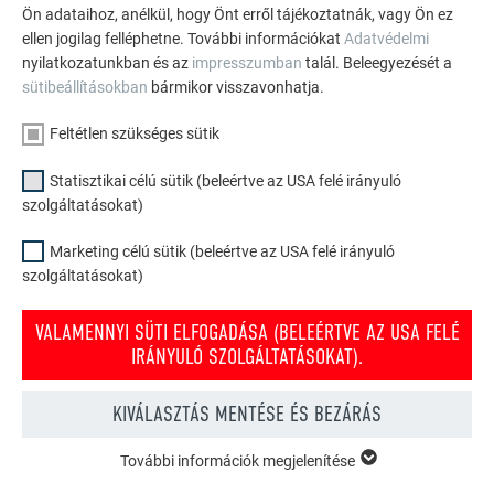
Ön adataihoz, anélkül, hogy Önt erről tájékoztatnák, vagy Ön ez
Classic elem cseréje
ellen jogilag felléphetne. További információkat
Adatvédelmi
nyilatkozatunkban és az
impresszumban
talál. Beleegyezését a
sütibeállításokban
bármikor visszavonhatja.
Feltétlen szükséges sütik
Szerelési terület
Statisztikai célú sütik (beleértve az USA felé irányuló
szolgáltatásokat)
Marketing célú sütik (beleértve az USA felé irányuló
VISSZA
KÖVETKEZŐ
szolgáltatásokat)
VALAMENNYI SÜTI ELFOGADÁSA (BELEÉRTVE AZ USA FELÉ
IRÁNYULÓ SZOLGÁLTATÁSOKAT).
PREFA CSALÁDI VÁLLALKOZÁS
SEGÍTÜNK
KIVÁLASZTÁS MENTÉSE ÉS BEZÁRÁS
Rólunk
Találja meg az Önhöz
legközelebbi PREFA-Partnert
Fenntarthatóság
További információk megjelenítése
FELTÉTLEN SZÜKSÉGES SÜTIK
Kérdések és válaszok
Sajtó
A „feltétlen szükséges sütik” kategóriába tartozó sütik a