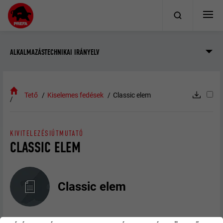
ALKALMAZÁSTECHNIKAI IRÁNYELV
Tető
Kiselemes fedések
Classic elem
KIVITELEZÉSIÚTMUTATÓ
CLASSIC ELEM
Classic elem