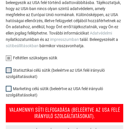
beleegyezik az USA felé történő adattovábbításba. Tájékoztatjuk,
hogy az USA-ban nincs olyan szintű adatvédelem, amely
megfelelne az Európai Unió normáinak. Különösképpen, az USA
hatóságai ellenőrzés, illetve felügyelet céljából hozzáférhetnek az
Ön adataihoz, anélkül, hogy Önt erről tájékoztatnák, vagy Ön ez
ellen jogilag felléphetne. További információkat
Adatvédelmi
nyilatkozatunkban és az
impresszumban
talál. Beleegyezését a
sütibeállításokban
bármikor visszavonhatja.
Feltétlen szükséges sütik
Statisztikai célú sütik (beleértve az USA felé irányuló
szolgáltatásokat)
Marketing célú sütik (beleértve az USA felé irányuló
szolgáltatásokat)
VALAMENNYI SÜTI ELFOGADÁSA (BELEÉRTVE AZ USA FELÉ
VISSZA
KÖVETKEZŐ
IRÁNYULÓ SZOLGÁLTATÁSOKAT).