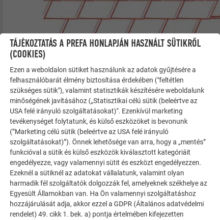
TÁJÉKOZTATÁS A PREFA HONLAPJÁN HASZNÁLT SÜTIKRŐL
(COOKIES)
Ezen a weboldalon sütiket használunk az adatok gyűjtésére a
felhasználóbarát élmény biztosítása érdekében ("feltétlen
szükséges sütik"), valamint statisztikák készítésére weboldalunk
minőségének javításához („Statisztikai célú sütik (beleértve az
USA felé irányuló szolgáltatásokat)". Ezenkívül marketing
tevékenységet folytatunk, és külső eszközöket is bevonunk
(”Marketing célú sütik (beleértve az USA felé irányuló
szolgáltatásokat)”). Önnek lehetősége van arra, hogy a „mentés”
funkcióval a sütik és külső eszközök kiválasztott kategóriáit
engedélyezze, vagy valamennyi sütit és eszközt engedélyezzen.
Ezeknél a sütiknél az adatokat vállalatunk, valamint olyan
harmadik fél szolgáltatók dolgozzák fel, amelyeknek székhelye az
Egyesült Államokban van. Ha Ön valamennyi szolgáltatáshoz
hozzájárulását adja, akkor ezzel a GDPR (Általános adatvédelmi
rendelet) 49. cikk 1. bek. a) pontja értelmében kifejezetten