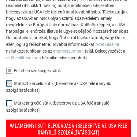
rendelet) 49. cikk 1. bek. a) pontja értelmében kifejezetten
Kivitelezés és fedési irány
beleegyezik az USA felé történő adattovábbításba. Tájékoztatjuk,
hogy az USA-ban nincs olyan szintű adatvédelem, amely
megfelelne az Európai Unió normáinak. Különösképpen, az USA
hatóságai ellenőrzés, illetve felügyelet céljából hozzáférhetnek az
Ön adataihoz, anélkül, hogy Önt erről tájékoztatnák, vagy Ön ez
Rögzítés
ellen jogilag felléphetne. További információkat
Adatvédelmi
nyilatkozatunkban és az
impresszumban
talál. Beleegyezését a
sütibeállításokban
bármikor visszavonhatja.
FX.12 tetőfedő panel
Feltétlen szükséges sütik
cseréje
Statisztikai célú sütik (beleértve az USA felé irányuló
szolgáltatásokat)
Marketing célú sütik (beleértve az USA felé irányuló
Szerelési terület
szolgáltatásokat)
VALAMENNYI SÜTI ELFOGADÁSA (BELEÉRTVE AZ USA FELÉ
IRÁNYULÓ SZOLGÁLTATÁSOKAT).