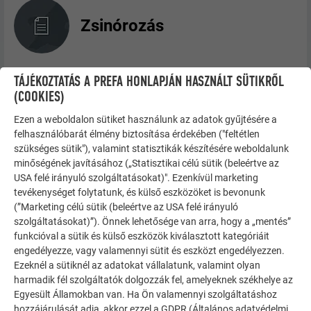
Zsinórozás
TÁJÉKOZTATÁS A PREFA HONLAPJÁN HASZNÁLT SÜTIKRŐL
(COOKIES)
Kivitelezés előkészítése
Ezen a weboldalon sütiket használunk az adatok gyűjtésére a
felhasználóbarát élmény biztosítása érdekében ("feltétlen
szükséges sütik"), valamint statisztikák készítésére weboldalunk
minőségének javításához („Statisztikai célú sütik (beleértve az
FX.12 tetőfedő panel
USA felé irányuló szolgáltatásokat)". Ezenkívül marketing
mennyiségi számítása
tevékenységet folytatunk, és külső eszközöket is bevonunk
(”Marketing célú sütik (beleértve az USA felé irányuló
szolgáltatásokat)”). Önnek lehetősége van arra, hogy a „mentés”
funkcióval a sütik és külső eszközök kiválasztott kategóriáit
Kivitelezési példa
engedélyezze, vagy valamennyi sütit és eszközt engedélyezzen.
Ezeknél a sütiknél az adatokat vállalatunk, valamint olyan
harmadik fél szolgáltatók dolgozzák fel, amelyeknek székhelye az
Egyesült Államokban van. Ha Ön valamennyi szolgáltatáshoz
hozzájárulását adja, akkor ezzel a GDPR (Általános adatvédelmi