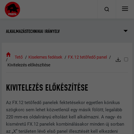
ALKALMAZÁSTECHNIKAI IRÁNYELV
Tető
Kiselemes fedések
FX.12 tetőfedő panel
Kivitelezés előkészítése
KIVITELEZÉS ELŐKÉSZÍTÉSE
Az FX.12 tetőfedő panelek fektetésekor egyetlen kónikus
szögkorc sem lehet közvetlenül egy másik fölött; legalább
220 mm-es oldalirányú eltolást kell alkalmazni. A nagy- és
kisméretű FX.12 panelek kombinálásakor minden új sorban
az „X” területen lévő első panel illesztését kell elkezdeni