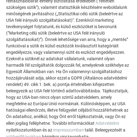
felhasználóbarát élmény biztosítása érdekében ("feltétlen
szükséges sütik"), valamint statisztikák készítésére weboldalunk
minőségének javításához („Statisztikai célú sütik (beleértve az
USA felé irányuló szolgáltatásokat)". Ezenkívül marketing
tevékenységet folytatunk, és külső eszközöket is bevonunk
(”Marketing célú sütik (beleértve az USA felé irányuló
szolgáltatásokat)”). Önnek lehetősége van arra, hogy a „mentés”
funkcióval a sütik és külső eszközök kiválasztott kategóriáit
engedélyezze, vagy valamennyi sütit és eszközt engedélyezzen.
Ezeknél a sütiknél az adatokat vállalatunk, valamint olyan
harmadik fél szolgáltatók dolgozzák fel, amelyeknek székhelye az
Egyesült Államokban van. Ha Ön valamennyi szolgáltatáshoz
azonos illesztési eltolás (X) nyitás után
hozzájárulását adja, akkor ezzel a GDPR (Általános adatvédelmi
rendelet) 49. cikk 1. bek. a) pontja értelmében kifejezetten
beleegyezik az USA felé történő adattovábbításba. Tájékoztatjuk,
hogy az USA-ban nincs olyan szintű adatvédelem, amely
megfelelne az Európai Unió normáinak. Különösképpen, az USA
hatóságai ellenőrzés, illetve felügyelet céljából hozzáférhetnek az
Ön adataihoz, anélkül, hogy Önt erről tájékoztatnák, vagy Ön ez
ellen jogilag felléphetne. További információkat
Adatvédelmi
nyilatkozatunkban és az
impresszumban
talál. Beleegyezését a
sütibeállításokban
bármikor visszavonhatja.