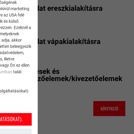
nőségének
Javaslat ereszkialakításra
enkívül marketing
ve az USA felé
ik és külső
yezzen. Ezeknél a
 amelyeknek
Javaslat vápakialakításra
 adja, akkor
zetten beleegyezik
 adatvédelem,
 illetve
 vagy Ön ez ellen
Áttörések és
zumban
talál.
szellőzőelemek/kivezetőelemek
szolgáltatásokat)
KÖVETKEZŐ
ATÁSOKAT).