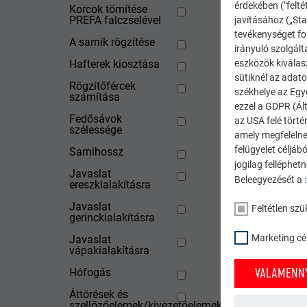
érdekében ("felté
Korcok tömítése
PREFA falczselével
javításához („Sta
tevékenységet fol
A sarnik rögzítése
irányuló szolgált
Hafterek kiosztása
eszközök kiválas
sütiknél az adato
Rögzítőfércek
székhelye az Egy
számítása
ezzel a GDPR (Ált
Fedősávok
az USA felé tört
szélessége
amely megfelelne
felügyelet céljáb
Sarnihossz
jogilag felléphet
Javaslat
Beleegyezését a
ereszkialakításra
Javaslat
Feltétlen szü
gerinckialakításra
Marketing cél
Javaslat
VISSZA
vápakialakításra
VALAMENNY
Hófogás
Áttörések és
szellőzőelemek/kivezetőelemek