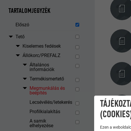
TARTALOMJEGYZÉK
Előszó
Tető
Kiselemes fedések
Állókorc/PREFALZ
Általános
információk
Termékismertető
Megmunkálás és
beépítés
TÁJÉKOZT
Lecsévélés/letekerés
(COOKIES
Profilkialakítás
A sarnik
elhelyezése
Ezen a weboldalo