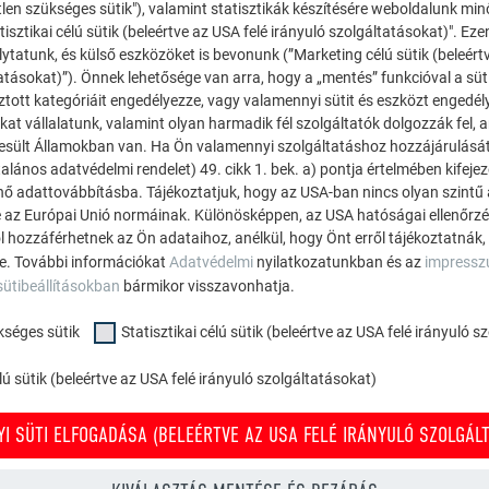
tlen szükséges sütik"), valamint statisztikák készítésére weboldalunk mi
Sarnihossz
tisztikai célú sütik (beleértve az USA felé irányuló szolgáltatásokat)". Ez
ytatunk, és külső eszközöket is bevonunk (”Marketing célú sütik (beleért
atásokat)”). Önnek lehetősége van arra, hogy a „mentés” funkcióval a süt
ztott kategóriáit engedélyezze, vagy valamennyi sütit és eszközt engedél
kat vállalatunk, valamint olyan harmadik fél szolgáltatók dolgozzák fel,
Javaslat gerinckialakításra
esült Államokban van. Ha Ön valamennyi szolgáltatáshoz hozzájárulását
alános adatvédelmi rendelet) 49. cikk 1. bek. a) pontja értelmében kifeje
énő adattovábbításba. Tájékoztatjuk, hogy az USA-ban nincs olyan szintű
 az Európai Unió normáinak. Különösképpen, az USA hatóságai ellenőrzés,
ól hozzáférhetnek az Ön adataihoz, anélkül, hogy Önt erről tájékoztatnák,
ne. További információkat
Adatvédelmi
nyilatkozatunkban és az
impress
Hófogás
sütibeállításokban
bármikor visszavonhatja.
kséges sütik
Statisztikai célú sütik (beleértve az USA felé irányuló 
ú sütik (beleértve az USA felé irányuló szolgáltatásokat)
I SÜTI ELFOGADÁSA (BELEÉRTVE AZ USA FELÉ IRÁNYULÓ SZOLGÁLT