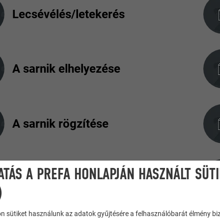
Lecsévélés/letekerés
A sarnik elhelyezése
A sarnik rögzítése
ATÁS A PREFA HONLAPJÁN HASZNÁLT SÜT
Rögzítőfércek számítása
)
n sütiket használunk az adatok gyűjtésére a felhasználóbarát élmény bi