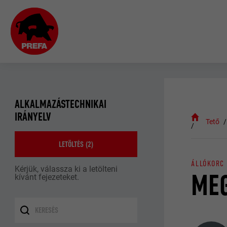
ALKALMAZÁSTECHNIKAI
IRÁNYELV
Tető
LETÖLTÉS (
2
)
ÁLLÓKORC 
Kérjük, válassza ki a letölteni
MEG
kívánt fejezeteket.