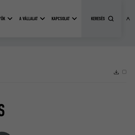
YÖK
A VÁLLALAT
KAPCSOLAT
S