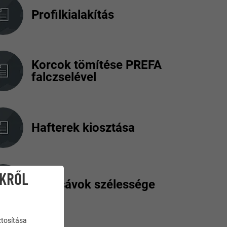
Profilkialakítás
Korcok tömítése PREFA
falczselével
Hafterek kiosztása
IKRŐL
Fedősávok szélessége
ztosítása