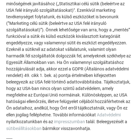
minőségének javításához („Statisztikai célú sütik (beleértve az
NEM SZELLŐZTETETT GERINCKIALAKÍTÁS
USA felé irányuló szolgáltatásokat)". Ezenkívül marketing
tevékenységet folytatunk, és külső eszközöket is bevonunk
(”Marketing célú sütik (beleértve az USA felé irányuló
Falcolás:
szolgáltatásokat)”). Önnek lehetősége van arra, hogy a „mentés”
funkcióval a sütik és külső eszközök kiválasztott kategóriáit
Peremezze fel a nagy és a kis derékszögű korcot.
engedélyezze, vagy valamennyi sütit és eszközt engedélyezzen.
Jelölje be a hajtási vonalakat. A szögfelezőt húzza
Ezeknél a sütiknél az adatokat vállalatunk, valamint olyan
hátrafelé a gerinchez.
harmadik fél szolgáltatók dolgozzák fel, amelyeknek székhelye az
Lassan húzza fel a gerinckorcot, törekedjen hajtási
Egyesült Államokban van. Ha Ön valamennyi szolgáltatáshoz
élek kialakítására. Nyomja össze a hajtásokat, és a
hozzájárulását adja, akkor ezzel a GDPR (Általános adatvédelmi
derékszögű korccal ellentétes irányban hajtsa vissza
rendelet) 49. cikk 1. bek. a) pontja értelmében kifejezetten
(csak az átfedésnél).
beleegyezik az USA felé történő adattovábbításba. Tájékoztatjuk,
hogy az USA-ban nincs olyan szintű adatvédelem, amely
Akassza be a hosszanti korcot, és zárja össze.
megfelelne az Európai Unió normáinak. Különösképpen, az USA
Zárja le az állókorcot.
hatóságai ellenőrzés, illetve felügyelet céljából hozzáférhetnek az
A gerincvonalban kialakult hajtást üsse rá az átfedés
Ön adataihoz, anélkül, hogy Önt erről tájékoztatnák, vagy Ön ez
hajtására.
ellen jogilag felléphetne. További információkat
Adatvédelmi
nyilatkozatunkban és az
impresszumban
talál. Beleegyezését a
VÁLTOZATOK NEM SZELLŐZTETETT GERINCKIALAKÍTÁSRA
sütibeállításokban
bármikor visszavonhatja.