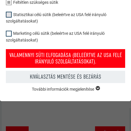
Feltétlen szükséges sütik
Statisztikai célú sütik (beleértve az USA felé irányuló
szolgáltatásokat)
Marketing célú sütik (beleértve az USA felé irányuló
szolgáltatásokat)
VALAMENNYI SÜTI ELFOGADÁSA (BELEÉRTVE AZ USA FELÉ
IRÁNYULÓ SZOLGÁLTATÁSOKAT).
KIVÁLASZTÁS MENTÉSE ÉS BEZÁRÁS
További információk megjelenítése
FELTÉTLEN SZÜKSÉGES SÜTIK
A „feltétlen szükséges sütik” kategóriába tartozó sütik a
weboldal alapvető funkcióinak működéséhez szükségesek.
Ezzel biztosítható, hogy a weboldal kifogástalanul működjön.
Süti információk megjelenítése
NÉV
PHPSESSID