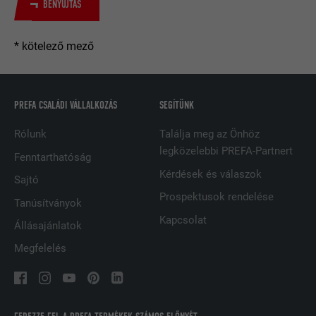
BENYÚJTÁS
Teszt jelleggel alkalmazzák annak
FOLYAMAT
Munkamenet
ellenőrzésére, hogy a böngésző engedi-
CÉL
* kötelező mező
e sütik elhelyezését. Azonosító
A LinkedIn használja, ha egy weboldal
jellemzőket nem tartalmaz.
CÉL
beágyazott nyomonkövetési ablakot
tartalmaz.
PREFA CSALÁDI VÁLLALKOZÁS
SEGÍTÜNK
Rólunk
Találja meg az Önhöz
NÉV
bcookie
legközelebbi PREFA-Partnert
Fenntarthatóság
SZOLGÁLTATÓ
LinkedIn
Kérdések és válaszok
Sajtó
Prospektusok rendelése
FOLYAMAT
2 év
Tanúsítványok
Kapcsolat
Állásajánlatok
A LinkedIn közösségi hálózati
szolgáltatás használja, célja a
Megfelelés
CÉL
beágyazott szolgáltatások nyomon
követése.