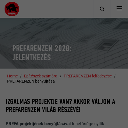
PREFARENZEN 2028:
JELENTKEZÉS
Home
Építészek számára
PREFARENZEN felfedezése
PREFARENZEN benyújtása
IZGALMAS PROJEKTJE VAN? AKKOR VÁLJON A
PREFARENZEN VILÁG RÉSZÉVÉ!
PREFA projektjének benyújtásáva
l lehetősége nyílik