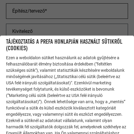
TÁJÉKOZTATÁS A PREFA HONLAPJÁN HASZNÁLT SÜTIKRŐL
(COOKIES)
PROJEKT ADATAI
Ezen a weboldalon sütiket használunk az adatok gyűjtésére a
felhasználóbarát élmény biztosítása érdekében ("feltétlen
szükséges sütik"), valamint statisztikák készítésére weboldalunk
minőségének javításához („Statisztikai célú sütik (beleértve az
USA felé irányuló szolgáltatásokat)". Ezenkívül marketing
tevékenységet folytatunk, és külső eszközöket is bevonunk
(”Marketing célú sütik (beleértve az USA felé irányuló
szolgáltatásokat)”). Önnek lehetősége van arra, hogy a „mentés”
funkcióval a sütik és külső eszközök kiválasztott kategóriáit
engedélyezze, vagy valamennyi sütit és eszközt engedélyezzen.
Ezeknél a sütiknél az adatokat vállalatunk, valamint olyan
harmadik fél szolgáltatók dolgozzák fel, amelyeknek székhelye az
Egyesült Államokban van. Ha Ön valamennyi szolgáltatáshoz