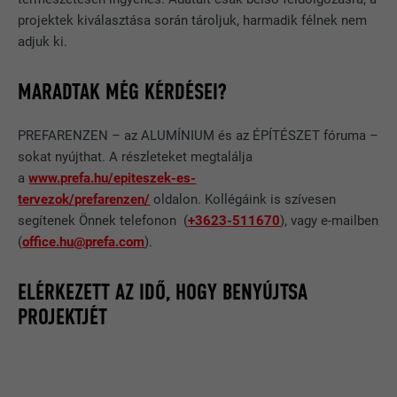
projektek kiválasztása során tároljuk, harmadik félnek nem
adjuk ki.
MARADTAK MÉG KÉRDÉSEI?
PREFARENZEN – az ALUMÍNIUM és az ÉPÍTÉSZET fóruma –
sokat nyújthat. A részleteket megtalálja
a
www.prefa.hu/epiteszek-es-
tervezok/prefarenzen/
oldalon. Kollégáink is szívesen
segítenek Önnek telefonon (
+3623-511670
), vagy e-mailben
(
office.hu@prefa.com
).
ELÉRKEZETT AZ IDŐ, HOGY BENYÚJTSA
PROJEKTJÉT