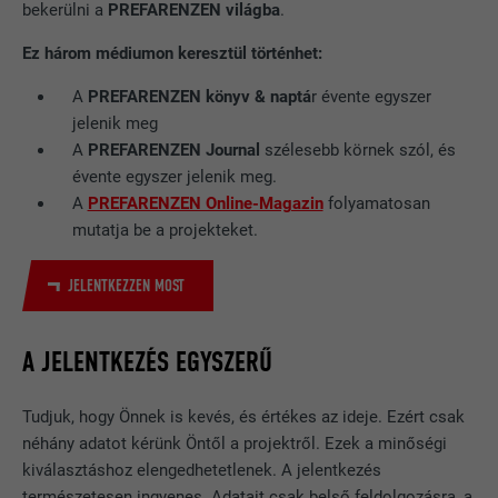
bekerülni a
PREFARENZEN világba
.
Ez három médiumon keresztül történhet:
A
PREFARENZEN könyv & naptá
r évente egyszer
jelenik meg
A
PREFARENZEN Journal
szélesebb körnek szól, és
évente egyszer jelenik meg.
A
PREFARENZEN Online-Magazin
folyamatosan
mutatja be a projekteket.
JELENTKEZZEN MOST
A JELENTKEZÉS EGYSZERŰ
Tudjuk, hogy Önnek is kevés, és értékes az ideje. Ezért csak
néhány adatot kérünk Öntől a projektről. Ezek a minőségi
kiválasztáshoz elengedhetetlenek. A jelentkezés
természetesen ingyenes. Adatait csak belső feldolgozásra, a