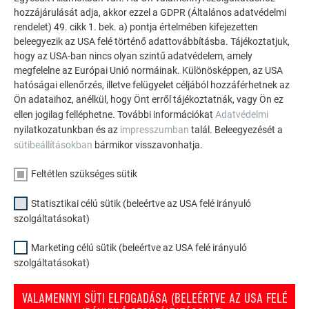
hozzájárulását adja, akkor ezzel a GDPR (Általános adatvédelmi
rendelet) 49. cikk 1. bek. a) pontja értelmében kifejezetten
beleegyezik az USA felé történő adattovábbításba. Tájékoztatjuk,
Ország
hogy az USA-ban nincs olyan szintű adatvédelem, amely
megfelelne az Európai Unió normáinak. Különösképpen, az USA
hatóságai ellenőrzés, illetve felügyelet céljából hozzáférhetnek az
Ön adataihoz, anélkül, hogy Önt erről tájékoztatnák, vagy Ön ez
TERMÉKCSOPORT*
ellen jogilag felléphetne. További információkat
Adatvédelmi
Tető
nyilatkozatunkban és az
impresszumban
talál. Beleegyezését a
sütibeállításokban
bármikor visszavonhatja.
Homlokzat
Feltétlen szükséges sütik
Tető-vízelvezetés
Statisztikai célú sütik (beleértve az USA felé irányuló
Árvízvédelem
szolgáltatásokat)
Marketing célú sütik (beleértve az USA felé irányuló
szolgáltatásokat)
VALAMENNYI SÜTI ELFOGADÁSA (BELEÉRTVE AZ USA FELÉ