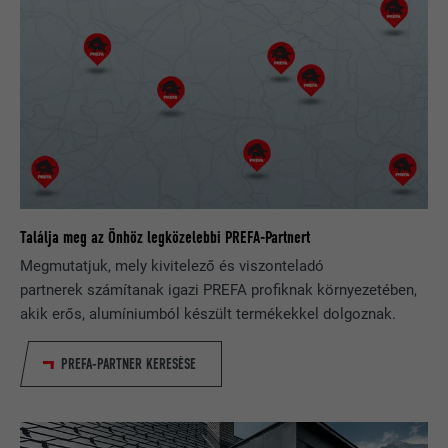
NÉV
lidc
SZOLGÁLTATÓ
LinkedIn
FOLYAMAT
1 Tag
A LinkedIn közösségi hálózati
szolgáltatás használja, célja a
CÉL
Találja meg az Önhöz legközelebbi PREFA-Partnert
beágyazott szolgáltatások nyomon
Megmutatjuk, mely kivitelező és viszonteladó
követése
partnerek számítanak igazi PREFA profiknak környezetében,
akik erős, alumíniumból készült termékekkel dolgoznak.
NÉV
lissc
PREFA-PARTNER KERESÉSE
SZOLGÁLTATÓ
LinkedIn
FOLYAMAT
1 nap