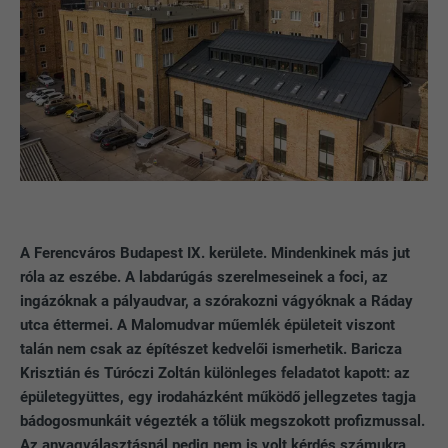
A Ferencváros Budapest IX. kerülete. Mindenkinek más jut
róla az eszébe. A labdarúgás szerelmeseinek a foci, az
ingázóknak a pályaudvar, a szórakozni vágyóknak a Ráday
utca éttermei. A Malomudvar műemlék épületeit viszont
talán nem csak az építészet kedvelői ismerhetik. Baricza
Krisztián és Túróczi Zoltán különleges feladatot kapott: az
épületegyüttes, egy irodaházként működő jellegzetes tagja
bádogosmunkáit végezték a tőlük megszokott profizmussal.
Az anyagválasztásnál pedig nem is volt kérdés számukra,