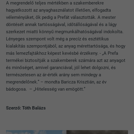
CÉL
A megrendelő teljes mértékben a szakemberekre
e sütik elhelyezését. Azonosító
A LinkedIn használja, ha egy weboldal
hagyatkozott az anyaghasználatot illetően, elfogadta
jellemzőket nem tartalmaz.
CÉL
beágyazott nyomonkövetési ablakot
véleményüket, ők pedig a Prefát választották. A mester
tartalmaz.
döntését annak tartósságával, időtállóságával és a lágy
szerkezet miatti könnyű megmunkálhatóságával indokolta.
Lényeges szempont volt még a precíz és esztétikus
NÉV
bcookie
kialakítás szempontjából, az anyag mérettartósága, és hogy
más lemezfajtákhoz képest kevésbé érzékeny. - „A Prefa
SZOLGÁLTATÓ
LinkedIn
termékei biztosítják a szakemberek számára azt az anyagot
FOLYAMAT
2 év
és minőséget, amivel garanciával, jól lehet dolgozni, és
természetesen az ár-érték arány sem mindegy a
A LinkedIn közösségi hálózati
megrendelőnek.” – mondta Baricza Krisztián, az év
szolgáltatás használja, célja a
bádogosa. – „Hitelesség van emögött.”
CÉL
beágyazott szolgáltatások nyomon
követése.
Szerző: Tóth Balázs
NÉV
bscookie
SZOLGÁLTATÓ
LinkedIn