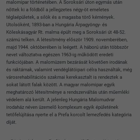
malomipar történetében. A Soroksári úton egymás után
nőttek ki a földből a jellegzetes négy-öt emeletes
téglaépületek, a silók és a magasba törő kémények.
Utolsóként, 1893-ban a Hungária Árpagyöngy- és
Köleskásagyár Rt. malma épült meg a Soroksári út 48-52.
számú telken. A létesítmény először 1909. novemberében,
majd 1944. októberében is leégett. A háború után többször
nevet változtatva egészen 1963-ig működött eredeti
funkciójában. A malomüzem bezárását követően irodának
és raktárnak, valamint vendéglátóipari célra használták, még
városrehabilitációs szakmai kerekasztalt is rendeztek a
sokat látott falak között. A magyar malomipar egyik
meghatározó létesítménye a rendszerváltás után műemléki
védelem alá került. A jelenleg Hungária Malomudvar
irodaház néven üzemelő komplexum egyik épületének
tetőfelújítása nyerte el a Prefa korcolt lemezfedés kategória
díját.