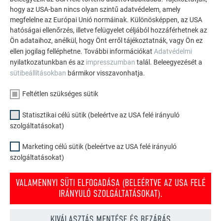
kezdtük, hogy a tervezésben egy csomó mindent
hogy az USA-ban nincs olyan szintű adatvédelem, amely
módosítottunk olyan szempontból, hogy a megrendelő
megfelelne az Európai Unió normáinak. Különösképpen, az USA
hatóságai ellenőrzés, illetve felügyelet céljából hozzáférhetnek az
számára hosszú távon is előnyösek legyenek, illetve a
Ön adataihoz, anélkül, hogy Önt erről tájékoztatnák, vagy Ön ez
csomópontok szakszerűen legyenek kialakítva. A nagyjából
ellen jogilag felléphetne. További információkat
Adatvédelmi
630 m2-es fedés teljes mértékben összekorcolt, duplázott
nyilatkozatunkban és az
impresszumban
talál. Beleegyezését a
korccal lett kialakítva és 21 tetőablakot építettünk be úgy,
sütibeállításokban
bármikor visszavonhatja.
hogy közben alkalmazkodnunk kellett a meglévő régi
szerkezetekhez.”
Feltétlen szükséges sütik
Nehezítette a szakemberek dolgát, hogy itt igazából két
Statisztikai célú sütik (beleértve az USA felé irányuló
tetőről van szó. A nagy tetőből, amelyen a tetősíkablakok
szolgáltatásokat)
találhatók, kiemelkedik egy, az épület hosszának majdnem
háromnegyedét betöltő tetőépítmény, amibe álló ablakok
Marketing célú sütik (beleértve az USA felé irányuló
vannak. A munkát párkányok, oldalkávaburkolatok, belső
szolgáltatásokat)
kávák, nem kevés törés teszi összetetté, amelyek mind
precíz, szakszerű csomópont kialakítást igényeltek. Szükség
VALAMENNYI SÜTI ELFOGADÁSA (BELEÉRTVE AZ USA FELÉ
IRÁNYULÓ SZOLGÁLTATÁSOKAT).
volt a két szakember kreativitására a tető szellőzésének
kialakításához is, amelyre a párkányok alatti átszellőztetés
lett a megoldás. Az esztétikus megjelenés miatt az
KIVÁLASZTÁS MENTÉSE ÉS BEZÁRÁS