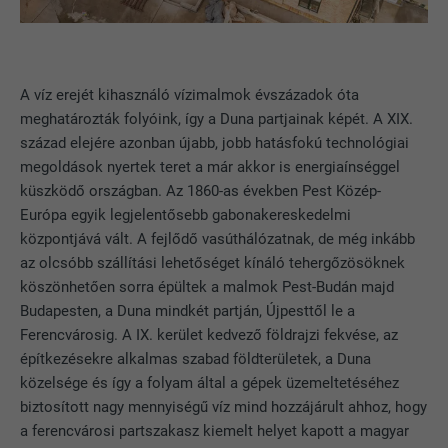
A víz erejét kihasználó vízimalmok évszázadok óta
meghatározták folyóink, így a Duna partjainak képét. A XIX.
század elejére azonban újabb, jobb hatásfokú technológiai
megoldások nyertek teret a már akkor is energiaínséggel
küszködő országban. Az 1860-as években Pest Közép-
Európa egyik legjelentősebb gabonakereskedelmi
központjává vált. A fejlődő vasúthálózatnak, de még inkább
az olcsóbb szállítási lehetőséget kínáló tehergőzösöknek
köszönhetően sorra épültek a malmok Pest-Budán majd
Budapesten, a Duna mindkét partján, Újpesttől le a
Ferencvárosig. A IX. kerület kedvező földrajzi fekvése, az
építkezésekre alkalmas szabad földterületek, a Duna
közelsége és így a folyam által a gépek üzemeltetéséhez
biztosított nagy mennyiségű víz mind hozzájárult ahhoz, hogy
a ferencvárosi partszakasz kiemelt helyet kapott a magyar