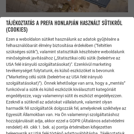
TÁJÉKOZTATÁS A PREFA HONLAPJÁN HASZNÁLT SÜTIKRŐL
(COOKIES)
Baricza Krisztián ácsmester, tetőfedő vállalkozó. Az eredeti
Ezen a weboldalon sütiket használunk az adatok gyűjtésére a
szakmai végzettsége ács-állványozó, majd mestervizsgát
felhasználóbarát élmény biztosítása érdekében ("feltétlen
tett, valamint tetőfedő képesítést is szerzett. Huszonnyolc
szükséges sütik"), valamint statisztikák készítésére weboldalunk
éve dolgozik vállalkozóként a tetőépítő szakmában.
minőségének javításához („Statisztikai célú sütik (beleértve az
Tizennégy évvel ezelőtt egészítette ki tevékenységét a
USA felé irányuló szolgáltatásokat)". Ezenkívül marketing
bádogos szakmával. Sikeres vállalkozóként, érett fejjel úgy
tevékenységet folytatunk, és külső eszközöket is bevonunk
érezte, hogy tovább kell lépnie. Tiszteletre méltóan, hogy 34
(”Marketing célú sütik (beleértve az USA felé irányuló
szolgáltatásokat)”). Önnek lehetősége van arra, hogy a „mentés”
évesen ment el Veszprémbe a bádogos iskolába.
funkcióval a sütik és külső eszközök kiválasztott kategóriáit
engedélyezze, vagy valamennyi sütit és eszközt engedélyezzen.
Ezeknél a sütiknél az adatokat vállalatunk, valamint olyan
– Ez a ház, amin dolgoztunk, egy kis ékszerdobozként
harmadik fél szolgáltatók dolgozzák fel, amelyeknek székhelye az
emelkedik ki a környező épületek közül. Régen egy kazánház
Egyesült Államokban van. Ha Ön valamennyi szolgáltatáshoz
volt, amit a tulajdonos irodaépületként kíván hasznosítani.
hozzájárulását adja, akkor ezzel a GDPR (Általános adatvédelmi
Ennek megfelelően a szakszerűség és az esztétika kettőse
rendelet) 49. cikk 1. bek. a) pontja értelmében kifejezetten
vezérelte a munkánkat – mondja Baricza Krisztián. – Azzal
beleegyezik az USA felé történő adattovábbításba. Tájékoztatjuk,