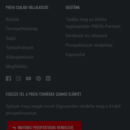
SZOLGÁLTATÓ
Facebook
PREFA CSALÁDI VÁLLALKOZÁS
SEGÍTÜNK
Rólunk
Találja meg az Önhöz
FOLYAMAT
3 hónap
legközelebbi PREFA-Partnert
Fenntarthatóság
A Facebook használja, különböző
Kérdések és válaszok
Sajtó
reklámtermékek, például a harmadik fél
CÉL
Prospektusok rendelése
hirdetők valós idejű ajánlatainak
Tanúsítványok
megjelenítésére.
Kapcsolat
Állásajánlatok
Megfelelés
NÉV
IDE
SZOLGÁLTATÓ
doubleclick.net
FEDEZZE FEL A PREFA TERMÉKEK SZÁMOS ELŐNYÉT
FOLYAMAT
1 év
Győzze meg magát most! Egyszerűen rendelje meg a kívánt
A Google DoubleClick használja ezt a
prospektusokat.
webhely látogatója által végzett
műveletek nyilvántartására és az
INGYENES PROSPEKTUSOK RENDELÉSE
azokra irányuló jelentéstételre, miután