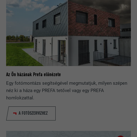
FOLYAMAT
2 év
A LinkedIn közösségi hálózati
szolgáltatás használja, célja a
CÉL
beágyazott szolgáltatások nyomon
követése
NÉV
UserMatchHistory
Az Ön házának Prefa előnézete
SZOLGÁLTATÓ
LinkedIn
Egy fotómontázs segítségével megmutatjuk, milyen szépen
néz ki a háza egy PREFA tetővel vagy egy PREFA
FOLYAMAT
29 nap
homlokzattal.
A többes webhelyek látogatóinak
A FOTÓSZERVIZHEZ
nyomon követésére használatos azzal
CÉL
a céllal, hogy jól illeszkedő hirdetéseket
tegyen lehetővé a látogató preferenciái
alapján.