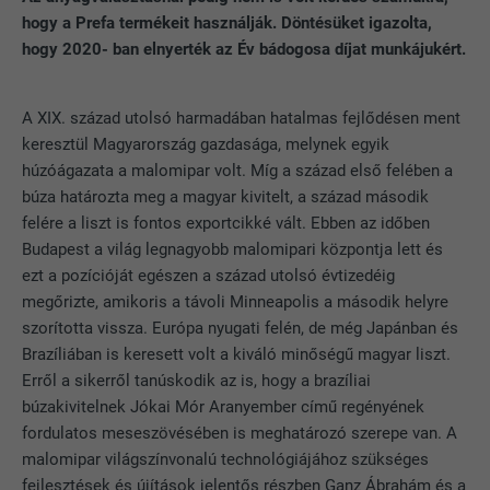
hogy a Prefa termékeit használják. Döntésüket igazolta,
hogy 2020- ban elnyerték az Év bádogosa díjat munkájukért.
A XIX. század utolsó harmadában hatalmas fejlődésen ment
keresztül Magyarország gazdasága, melynek egyik
húzóágazata a malomipar volt. Míg a század első felében a
búza határozta meg a magyar kivitelt, a század második
felére a liszt is fontos exportcikké vált. Ebben az időben
Budapest a világ legnagyobb malomipari központja lett és
ezt a pozícióját egészen a század utolsó évtizedéig
megőrizte, amikoris a távoli Minneapolis a második helyre
szorította vissza. Európa nyugati felén, de még Japánban és
Brazíliában is keresett volt a kiváló minőségű magyar liszt.
Erről a sikerről tanúskodik az is, hogy a brazíliai
búzakivitelnek Jókai Mór Aranyember című regényének
fordulatos meseszövésében is meghatározó szerepe van. A
malomipar világszínvonalú technológiájához szükséges
fejlesztések és újítások jelentős részben Ganz Ábrahám és a