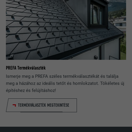
Annak biztosítására használják, hogy
ebben a böngészőben valamennyi
CÉL
sütihez adott legyen a megfelelő
SameSite attribútum
NÉV
_fbp
SZOLGÁLTATÓ
Facebook
PREFA Termékválaszték
FOLYAMAT
3 hónap
Ismerje meg a PREFA széles termékválasztékát és találja
meg a házához az ideális tetőt és homlokzatot. Tökéletes új
A Facebook használja, különböző
építéshez és felújításhoz!
reklámtermékek, például a harmadik fél
CÉL
hirdetők valós idejű ajánlatainak
TERMÉKVÁLASZTÉK MEGTEKINTÉSE
megjelenítésére.
NÉV
fr