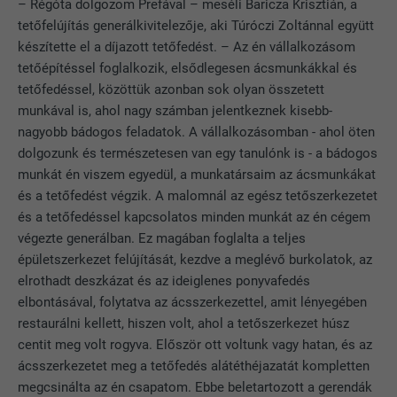
– Régóta dolgozom Prefával – meséli Baricza Krisztián, a
tetőfelújítás generálkivitelezője, aki Túróczi Zoltánnal együtt
készítette el a díjazott tetőfedést. – Az én vállalkozásom
tetőépítéssel foglalkozik, elsődlegesen ácsmunkákkal és
tetőfedéssel, közöttük azonban sok olyan összetett
munkával is, ahol nagy számban jelentkeznek kisebb-
nagyobb bádogos feladatok. A vállalkozásomban - ahol öten
dolgozunk és természetesen van egy tanulónk is - a bádogos
munkát én viszem egyedül, a munkatársaim az ácsmunkákat
és a tetőfedést végzik. A malomnál az egész tetőszerkezetet
és a tetőfedéssel kapcsolatos minden munkát az én cégem
végezte generálban. Ez magában foglalta a teljes
épületszerkezet felújítását, kezdve a meglévő burkolatok, az
elrothadt deszkázat és az ideiglenes ponyvafedés
elbontásával, folytatva az ácsszerkezettel, amit lényegében
restaurálni kellett, hiszen volt, ahol a tetőszerkezet húsz
centit meg volt rogyva. Először ott voltunk vagy hatan, és az
ácsszerkezetet meg a tetőfedés alátéthéjazatát kompletten
megcsinálta az én csapatom. Ebbe beletartozott a gerendák