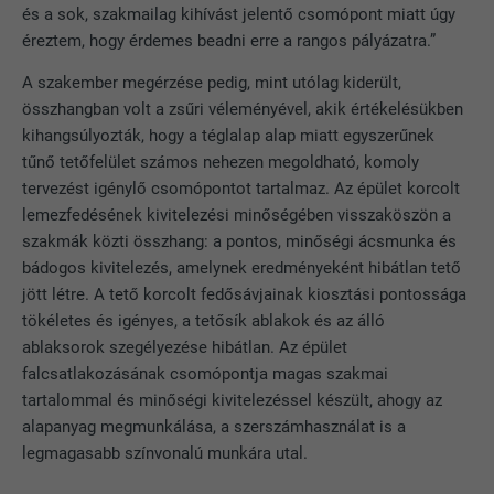
szolgáltatásokat)” reklámcélokra használják fel (harmadik fél
és a sok, szakmailag kihívást jelentő csomópont miatt úgy
NÉV
cookie_optin
szolgáltatók), hogy személyre szabott hirdetéseket tudjanak
Egy egyértelmű azonosítót jegyez be,
éreztem, hogy érdemes beadni erre a rangos pályázatra.”
megjeleníteni. Ennek érdekében a felhasználókat
amelyet statisztikai adatok
SZOLGÁLTATÓ
Sgalinski
weboldalakon átívelően követik nyomon. Ha ezeket a sütiket
A szakember megérzése pedig, mint utólag kiderült,
CÉL
generálására használnak azzal
elfogadják, akkor a videóplatformok és közösségi média
összhangban volt a zsűri véleményével, akik értékelésükben
kapcsolatban, hogy a látogató hogyan
FOLYAMAT
12 hónap
platformok tartalmaihoz való hozzáférés külön manuális
használja a weboldalt.
kihangsúlyozták, hogy a téglalap alap miatt egyszerűnek
engedélyezést már nem igényel.
tűnő tetőfelület számos nehezen megoldható, komoly
Ez a süti elengedhetetlen a süti opt-in
tervezést igénylő csomópontot tartalmaz. Az épület korcolt
Süti információk megjelenítése
bővítményének működéséhez. Azért
NÉV
NID
NÉV
_gat
lemezfedésének kivitelezési minőségében visszaköszön a
CÉL
kell elmenteni, hogy az eszköz tudja, a
szakmák közti összhang: a pontos, minőségi ácsmunka és
felhasználó mely sütikategóriákat
SZOLGÁLTATÓ
Google
SZOLGÁLTATÓ
Google Analytics
fogadta el.
bádogos kivitelezés, amelynek eredményeként hibátlan tető
jött létre. A tető korcolt fedősávjainak kiosztási pontossága
FOLYAMAT
6 hónap
FOLYAMAT
1 nap
tökéletes és igényes, a tetősík ablakok és az álló
Ez a süti egy egyértelmű azonosítót
ablaksorok szegélyezése hibátlan. Az épület
A Google Analytics alkalmazza annak
tartalmaz, amely az Ön által preferált
falcsatlakozásának csomópontja magas szakmai
CÉL
érdekében, hogy a kérelmek arányát
beállítások és egyéb információk
tartalommal és minőségi kivitelezéssel készült, ahogy az
korlátozza.
eltárolására szolgál, ilyen különösen az
alapanyag megmunkálása, a szerszámhasználat is a
CÉL
Ön által prefererált nyelv, az, hogy a
legmagasabb színvonalú munkára utal.
kereséseknél oldalanként hány
NÉV
_gid
eredményt jelenítsenek meg (pl. 10