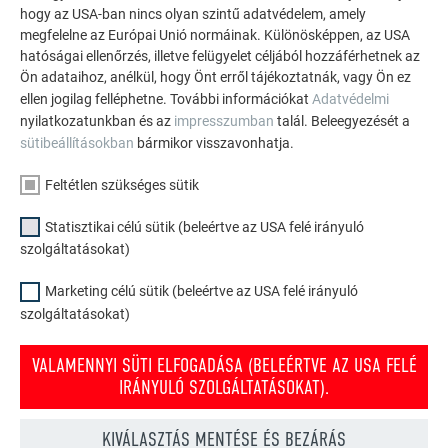
hogy az USA-ban nincs olyan szintű adatvédelem, amely
A két fiatal építész mottója közös, ami talán meglepő lehet,
megfelelne az Európai Unió normáinak. Különösképpen, az USA
ha figyelembe vesszük, hogy mennyire különbözően indult
hatóságai ellenőrzés, illetve felügyelet céljából hozzáférhetnek az
pályájuk. Kuhn egy frankfurti építészirodában kezdett, míg
Ön adataihoz, anélkül, hogy Önt erről tájékoztatnák, vagy Ön ez
Neff pedig egy kisebb csapatban dolgozva ismerkedett meg
ellen jogilag felléphetne. További információkat
Adatvédelmi
nyilatkozatunkban és az
impresszumban
talál. Beleegyezését a
az építési koordináció összes hasznos lépésével.
sütibeállításokban
bármikor visszavonhatja.
Elmondása szerint nagyon hálás akkori munkaadójának,
amiért beleláthatott a kivitelezés rögös folyamatába is.
Feltétlen szükséges sütik
Amiben azonban mindketten egyetértenek nem más, mint az
az elv, miszerint az építészetnek nem szükséges a
Statisztikai célú sütik (beleértve az USA felé irányuló
megszokott keretek között maradnia. Véleményük szerint az
szolgáltatásokat)
ún. low-tech az a kulcsszó, amely a jövőt meghatározza.
Mindig kritikus szemmel figyelték a technológia és az
Marketing célú sütik (beleértve az USA felé irányuló
szolgáltatásokat)
építészet közötti nézeteltéréseket, éppen ezért projektjeik
során igyekeznek a műszaki megfelelőséggel is
VALAMENNYI SÜTI ELFOGADÁSA (BELEÉRTVE AZ USA FELÉ
konzekvensen bánni. Együttműködő partnereket is ezen elv
IRÁNYULÓ SZOLGÁLTATÁSOKAT).
mentén választották. Így jutottak el a Knippschild műhelyhez
is, melynek vezetőjét már a tervezési fázisba is bevonták, és
akinek személyes lelkesedése a szokatlan projekt
KIVÁLASZTÁS MENTÉSE ÉS BEZÁRÁS