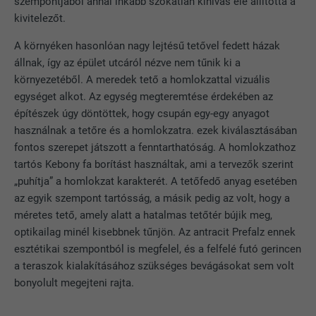
szempontjából annál inkább szokatlan kihívás elé állította a
kivitelezőt.
A környéken hasonlóan nagy lejtésű tetővel fedett házak
állnak, így az épület utcáról nézve nem tűnik ki a
környezetéből. A meredek tető a homlokzattal vizuális
egységet alkot. Az egység megteremtése érdekében az
építészek úgy döntöttek, hogy csupán egy-egy anyagot
használnak a tetőre és a homlokzatra. ezek kiválasztásában
fontos szerepet játszott a fenntarthatóság. A homlokzathoz
tartós Kebony fa borítást használtak, ami a tervezők szerint
„puhítja” a homlokzat karakterét. A tetőfedő anyag esetében
az egyik szempont tartósság, a másik pedig az volt, hogy a
méretes tető, amely alatt a hatalmas tetőtér bújik meg,
optikailag minél kisebbnek tűnjön. Az antracit Prefalz ennek
esztétikai szempontból is megfelel, és a felfelé futó gerincen
a teraszok kialakításához szükséges bevágásokat sem volt
bonyolult megejteni rajta.