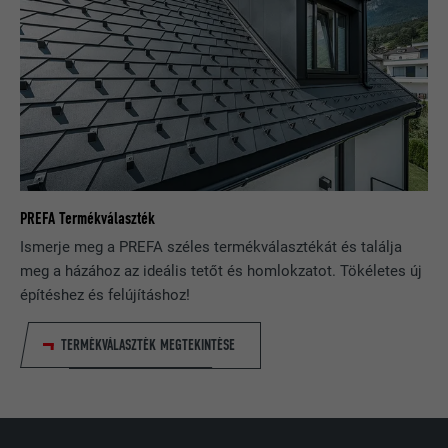
e sütik elhelyezését. Azonosító
A LinkedIn használja, ha egy weboldal
jellemzőket nem tartalmaz.
CÉL
beágyazott nyomonkövetési ablakot
tartalmaz.
NÉV
bcookie
SZOLGÁLTATÓ
LinkedIn
PREFA Termékválaszték
FOLYAMAT
2 év
Ismerje meg a PREFA széles termékválasztékát és találja
A LinkedIn közösségi hálózati
meg a házához az ideális tetőt és homlokzatot. Tökéletes új
szolgáltatás használja, célja a
építéshez és felújításhoz!
CÉL
beágyazott szolgáltatások nyomon
követése.
TERMÉKVÁLASZTÉK MEGTEKINTÉSE
NÉV
bscookie
SZOLGÁLTATÓ
LinkedIn