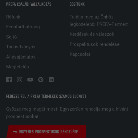
PREFA CSALÁDI VÁLLALKOZÁS
SEGÍTÜNK
FOLYAMAT
2 év
Rólunk
Találja meg az Önhöz
legközelebbi PREFA-Partnert
A LinkedIn közösségi hálózati
Fenntarthatóság
szolgáltatás használja, célja a
Kérdések és válaszok
CÉL
Sajtó
beágyazott szolgáltatások nyomon
Prospektusok rendelése
követése
Tanúsítványok
Kapcsolat
Állásajánlatok
Megfelelés
NÉV
UserMatchHistory
SZOLGÁLTATÓ
LinkedIn
FOLYAMAT
29 nap
FEDEZZE FEL A PREFA TERMÉKEK SZÁMOS ELŐNYÉT
A többes webhelyek látogatóinak
Győzze meg magát most! Egyszerűen rendelje meg a kívánt
nyomon követésére használatos azzal
prospektusokat.
CÉL
a céllal, hogy jól illeszkedő hirdetéseket
tegyen lehetővé a látogató preferenciái
INGYENES PROSPEKTUSOK RENDELÉSE
alapján.