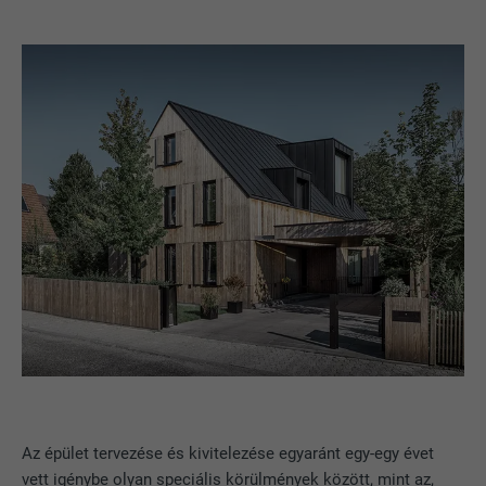
Az épület tervezése és kivitelezése egyaránt egy-egy évet
vett igénybe olyan speciális körülmények között, mint az,