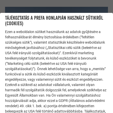
TÁJÉKOZTATÁS A PREFA HONLAPJÁN HASZNÁLT SÜTIKRŐL
(COOKIES)
Ezen a weboldalon sütiket használunk az adatok gyűjtésére a
felhasználóbarát élmény biztosítása érdekében ("feltétlen
szükséges sütik"), valamint statisztikák készítésére weboldalunk
minőségének javításához („Statisztikai célú sütik (beleértve az
USA felé irányuló szolgáltatásokat)". Ezenkívül marketing
tevékenységet folytatunk, és külső eszközöket is bevonunk
(”Marketing célú sütik (beleértve az USA felé irányuló
szolgáltatásokat)”). Önnek lehetősége van arra, hogy a „mentés”
funkcióval a sütik és külső eszközök kiválasztott kategóriáit
engedélyezze, vagy valamennyi sütit és eszközt engedélyezzen.
Ezeknél a sütiknél az adatokat vállalatunk, valamint olyan
harmadik fél szolgáltatók dolgozzák fel, amelyeknek székhelye az
Egyesült Államokban van. Ha Ön valamennyi szolgáltatáshoz
AZ ÉPÍTÉSZET HOZZA A MEGOLDÁST, NEM A
hozzájárulását adja, akkor ezzel a GDPR (Általános adatvédelmi
rendelet) 49. cikk 1. bek. a) pontja értelmében kifejezetten
TECHNOLÓGIA
beleegyezik az USA felé történő adattovábbításba. Tájékoztatjuk,