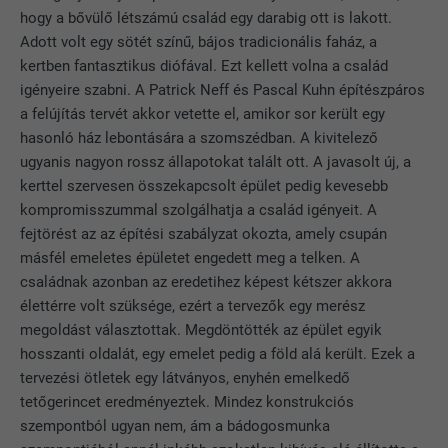
hogy a bővülő létszámú család egy darabig ott is lakott.
Adott volt egy sötét színű, bájos tradicionális faház, a
kertben fantasztikus diófával. Ezt kellett volna a család
igényeire szabni. A Patrick Neff és Pascal Kuhn építészpáros
a felújítás tervét akkor vetette el, amikor sor került egy
hasonló ház lebontására a szomszédban. A kivitelező
ugyanis nagyon rossz állapotokat talált ott. A javasolt új, a
kerttel szervesen összekapcsolt épület pedig kevesebb
kompromisszummal szolgálhatja a család igényeit. A
fejtörést az az építési szabályzat okozta, amely csupán
másfél emeletes épületet engedett meg a telken. A
családnak azonban az eredetihez képest kétszer akkora
élettérre volt szüksége, ezért a tervezők egy merész
megoldást választottak. Megdöntötték az épület egyik
hosszanti oldalát, egy emelet pedig a föld alá került. Ezek a
tervezési ötletek egy látványos, enyhén emelkedő
tetőgerincet eredményeztek. Mindez konstrukciós
szempontból ugyan nem, ám a bádogosmunka