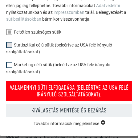
szükséges rögzítés meghatározásában. Kérdéseivel
ellen jogilag felléphetne. További információkat
Adatvédelmi
forduljon bizalommal kollégáinkhoz az
office.hu@prefa.com
nyilatkozatunkban és az
impresszumban
talál. Beleegyezését a
sütibeállításokban
bármikor visszavonhatja.
email címen, vagy a
+36 23 511670
telefonszámon.
Feltétlen szükséges sütik
Statisztikai célú sütik (beleértve az USA felé irányuló
szolgáltatásokat)
Marketing célú sütik (beleértve az USA felé irányuló
szolgáltatásokat)
VALAMENNYI SÜTI ELFOGADÁSA (BELEÉRTVE AZ USA FELÉ
IRÁNYULÓ SZOLGÁLTATÁSOKAT).
KIVÁLASZTÁS MENTÉSE ÉS BEZÁRÁS
Ingyenes prospektusok rendelése
További információk megjelenítése
FELTÉTLEN SZÜKSÉGES SÜTIK
Tető, homlokzat, napelem, ereszcsatorna & árvízvédelem - a
A „feltétlen szükséges sütik” kategóriába tartozó sütik a
PREFA alumínium termékeivel a háza nem csak jól fog