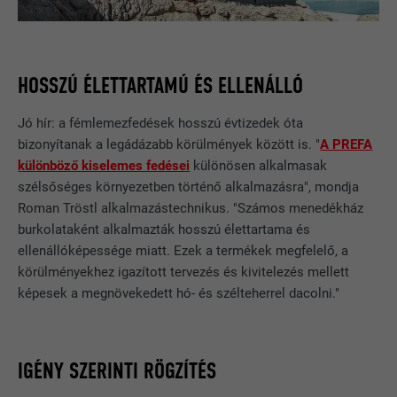
HOSSZÚ ÉLETTARTAMÚ ÉS ELLENÁLLÓ
Jó hír: a fémlemezfedések hosszú évtizedek óta
bizonyítanak a legádázabb körülmények között is. "
A PREFA
különböző kiselemes fedései
különösen alkalmasak
szélsőséges környezetben történő alkalmazásra", mondja
Roman Tröstl alkalmazástechnikus. "Számos menedékház
burkolataként alkalmazták hosszú élettartama és
ellenállóképessége miatt. Ezek a termékek megfelelő, a
körülményekhez igazított tervezés és kivitelezés mellett
képesek a megnövekedett hó- és szélteherrel dacolni."
IGÉNY SZERINTI RÖGZÍTÉS