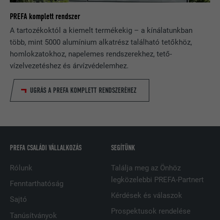
NÉV
lang
PREFA komplett rendszer
Egy egyértelmű azonosítót jegyez be,
amelyet statisztikai adatok
A tartozékoktól a kiemelt termékekig – a kínálatunkban
SZOLGÁLTATÓ
ads.linkedin.com
CÉL
generálására használnak azzal
több, mint 5000 alumínium alkatrész található tetőkhöz,
kapcsolatban, hogy a látogató hogyan
homlokzatokhoz, napelemes rendszerekhez, tető-
FOLYAMAT
Munkamenet
használja a weboldalt.
vízelvezetéshez és árvízvédelemhez.
Elmenti egy weboldalnak a felhasználó
CÉL
által választott nyelvi beállításait.
UGRÁS A PREFA KOMPLETT RENDSZERÉHEZ
NÉV
_gaexp
SZOLGÁLTATÓ
Google Optimize
NÉV
lang
FOLYAMAT
90 nap
SZOLGÁLTATÓ
LinkedIn
PREFA CSALÁDI VÁLLALKOZÁS
SEGÍTÜNK
Teszt jelleggel alkalmazzák annak
FOLYAMAT
Munkamenet
Rólunk
Találja meg az Önhöz
ellenőrzésére, hogy a böngésző engedi-
CÉL
legközelebbi PREFA-Partnert
e sütik elhelyezését. Azonosító
Fenntarthatóság
A LinkedIn használja, ha egy weboldal
jellemzőket nem tartalmaz.
Kérdések és válaszok
CÉL
beágyazott nyomonkövetési ablakot
Sajtó
tartalmaz.
Prospektusok rendelése
Tanúsítványok