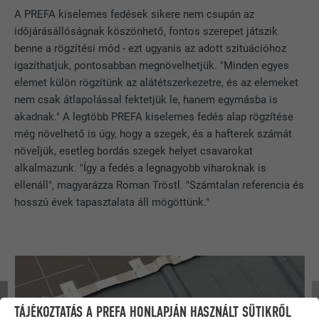
A PREFA kiselemes fedések sikere nem csupán az
időjárásállóságnak köszönhető, fontos szerepet játszik
benne a rögzítési mód - ezt ugyanis az adott szituációhoz
igazíthatjuk, pontosabban megnövelhetjük. "Minden egyes
elemet külön rögzítünk az alátétszerkezetre, és az elemeket
nem csak átlapolással fektetjük le, hanem egymásba is
akadnak." A legtöbb PREFA kiselemes fedés alap rögzítése
még növelhető is úgy, hogy a szegek, és a hafterek számát
növeljük, esetleg bordás szegek helyet csavarokat
alkalmazunk. "Így a fedés a legnagyobb viharoknak is
ellenáll", magyarázza Roman Tröstl. "Számtalan referencia és
hosszú évek tapasztalata áll mögöttünk."
TÁJÉKOZTATÁS A PREFA HONLAPJÁN HASZNÁLT SÜTIKRŐL