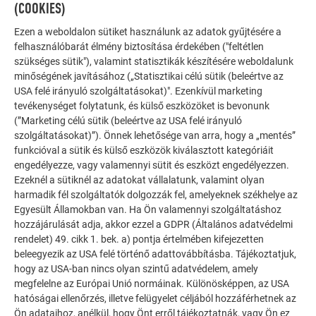
(COOKIES)
Ezen a weboldalon sütiket használunk az adatok gyűjtésére a
felhasználóbarát élmény biztosítása érdekében ("feltétlen
szükséges sütik"), valamint statisztikák készítésére weboldalunk
minőségének javításához („Statisztikai célú sütik (beleértve az
USA felé irányuló szolgáltatásokat)". Ezenkívül marketing
PR
tevékenységet folytatunk, és külső eszközöket is bevonunk
PREFA CLASSIC ELEM RÖGZÍTÉSE MEGNÖVELT TERHELÉSRE
(”Marketing célú sütik (beleértve az USA felé irányuló
szolgáltatásokat)”). Önnek lehetősége van arra, hogy a „mentés”
funkcióval a sütik és külső eszközök kiválasztott kategóriáit
engedélyezze, vagy valamennyi sütit és eszközt engedélyezzen.
Ezeknél a sütiknél az adatokat vállalatunk, valamint olyan
harmadik fél szolgáltatók dolgozzák fel, amelyeknek székhelye az
Egyesült Államokban van. Ha Ön valamennyi szolgáltatáshoz
A PREFA MŰSZAKI OSZTÁLYA SZAKMAI
hozzájárulását adja, akkor ezzel a GDPR (Általános adatvédelmi
TÁMOGATÁST NYÚJT
rendelet) 49. cikk 1. bek. a) pontja értelmében kifejezetten
beleegyezik az USA felé történő adattovábbításba. Tájékoztatjuk,
hogy az USA-ban nincs olyan szintű adatvédelem, amely
Exponált helyeken történő alklamazás esetén a PREFA
megfelelne az Európai Unió normáinak. Különösképpen, az USA
műszaki osztálya örömmel nyújt segítséget a helyszín
hatóságai ellenőrzés, illetve felügyelet céljából hozzáférhetnek az
értékelésében, a megfelelő termék kiválasztásában és a
Ön adataihoz, anélkül, hogy Önt erről tájékoztatnák, vagy Ön ez