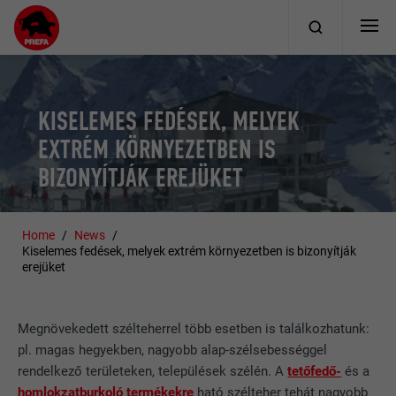
KISELEMES FEDÉSEK, MELYEK
EXTRÉM KÖRNYEZETBEN IS
BIZONYÍTJÁK EREJÜKET
Home
News
Kiselemes fedések, melyek extrém környezetben is bizonyítják
erejüket
Megnövekedett szélteherrel több esetben is találkozhatunk:
pl. magas hegyekben, nagyobb alap-szélsebességgel
rendelkező területeken, települések szélén. A
tetőfedő-
és a
homlokzatburkoló termékekre
ható szélteher tehát nagyobb