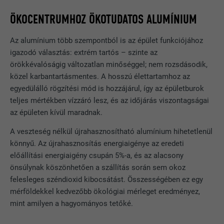
ÖKOCENTRUMHOZ ÖKOTUDATOS ALUMÍNIUM
Az alumínium több szempontból is az épület funkciójához
igazodó választás: extrém tartós – szinte az
örökkévalóságig változatlan minőséggel; nem rozsdásodik,
közel karbantartásmentes. A hosszú élettartamhoz az
egyedülálló rögzítési mód is hozzájárul, így az épületburok
teljes mértékben vízzáró lesz, és az időjárás viszontagságai
az épületen kívül maradnak.
A veszteség nélkül újrahasznosítható alumínium hihetetlenül
könnyű. Az újrahasznosítás energiaigénye az eredeti
előállítási energiaigény csupán 5%-a, és az alacsony
önsúlynak köszönhetően a szállítás során sem okoz
felesleges széndioxid kibocsátást. Összességében ez egy
mérföldekkel kedvezőbb ökológiai mérleget eredményez,
mint amilyen a hagyományos tetőké.