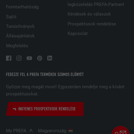
SZOLGÁLTATÓ
LinkedIn
legközelebbi PREFA-Partnert
Fenntarthatóság
Kérdések és válaszok
FOLYAMAT
29 nap
Sajtó
Prospektusok rendelése
Tanúsítványok
A többes webhelyek látogatóinak
Kapcsolat
nyomon követésére használatos azzal
Állásajánlatok
CÉL
a céllal, hogy jól illeszkedő hirdetéseket
Megfelelés
tegyen lehetővé a látogató preferenciái
alapján.
FEDEZZE FEL A PREFA TERMÉKEK SZÁMOS ELŐNYÉT
NÉV
lidc
Győzze meg magát most! Egyszerűen rendelje meg a kívánt
SZOLGÁLTATÓ
LinkedIn
prospektusokat.
FOLYAMAT
1 Tag
INGYENES PROSPEKTUSOK RENDELÉSE
A LinkedIn közösségi hálózati
szolgáltatás használja, célja a
CÉL
beágyazott szolgáltatások nyomon
My PREFA
Magyarország