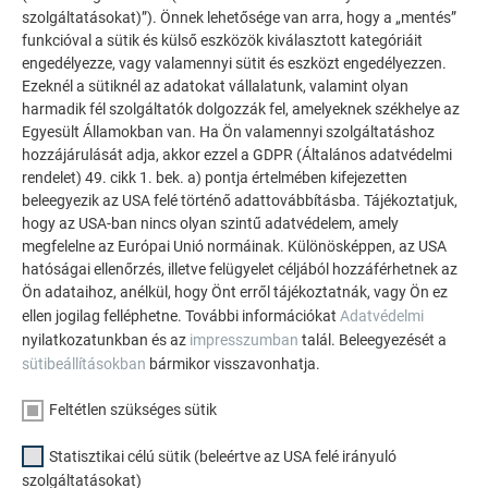
A Prefalz termékek nemcsak az anyag minősége vagy a
szolgáltatásokat)”). Önnek lehetősége van arra, hogy a „mentés”
funkcióban betöltött szerepük miatt, de esztétikai
funkcióval a sütik és külső eszközök kiválasztott kategóriáit
szempontból is látványosak. A színtartó felület a
engedélyezze, vagy valamennyi sütit és eszközt engedélyezzen.
legmagasabb minőségi követelményeket is teljesíti; több
Ezeknél a sütiknél az adatokat vállalatunk, valamint olyan
harmadik fél szolgáltatók dolgozzák fel, amelyeknek székhelye az
mint 15 alapszínből választhatunk, de igény szerint egyedi
Egyesült Államokban van. Ha Ön valamennyi szolgáltatáshoz
színekben is gondolkodhatunk; a matt, egységes megjelenés
hozzájárulását adja, akkor ezzel a GDPR (Általános adatvédelmi
hozzájárul az összképhez. A P.10 bevonat több
rendelet) 49. cikk 1. bek. a) pontja értelmében kifejezetten
színkombinációját a természet ihlette, ezért szinte bármilyen
beleegyezik az USA felé történő adattovábbításba. Tájékoztatjuk,
építészeti elképzeléshez illeszkednek, akár olyanokhoz is,
hogy az USA-ban nincs olyan szintű adatvédelem, amely
mint a Pangea Hotel, ahol az ökológiai szemlélet volt
megfelelne az Európai Unió normáinak. Különösképpen, az USA
domináns. A bevonat a külső hatásoknak és terhelésnek
hatóságai ellenőrzés, illetve felügyelet céljából hozzáférhetnek az
Ön adataihoz, anélkül, hogy Önt erről tájékoztatnák, vagy Ön ez
extrém módon ellenáll, nincs hatással rá az időjárás vagy az
ellen jogilag felléphetne. További információkat
Adatvédelmi
UV-sugárzás, és színtartó – amire a cég 40 év garanciát is
nyilatkozatunkban és az
impresszumban
talál. Beleegyezését a
vállal. A színek mellett a formavilág területén is számos
sütibeállításokban
bármikor visszavonhatja.
lehetőséget kínál a Prefa: egyedülálló effektusokkal a tető
és a homlokzat, de a beltéri burkolatok is új megvilágításba
Feltétlen szükséges sütik
kerülnek.
Statisztikai célú sütik (beleértve az USA felé irányuló
szolgáltatásokat)