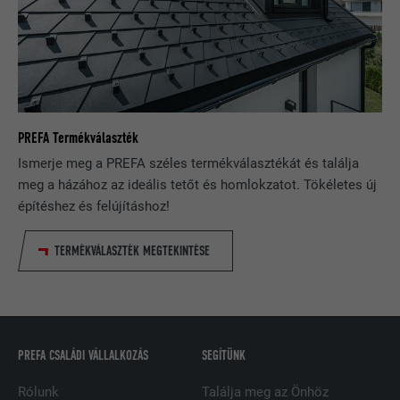
A LinkedIn közösségi hálózati
szolgáltatás használja, célja a
CÉL
beágyazott szolgáltatások nyomon
követése.
NÉV
bscookie
PREFA Termékválaszték
Ismerje meg a PREFA széles termékválasztékát és találja
SZOLGÁLTATÓ
LinkedIn
meg a házához az ideális tetőt és homlokzatot. Tökéletes új
FOLYAMAT
2 év
építéshez és felújításhoz!
A LinkedIn közösségi hálózati
TERMÉKVÁLASZTÉK MEGTEKINTÉSE
szolgáltatás használja, célja a
CÉL
beágyazott szolgáltatások nyomon
követése
PREFA CSALÁDI VÁLLALKOZÁS
SEGÍTÜNK
NÉV
UserMatchHistory
Rólunk
Találja meg az Önhöz