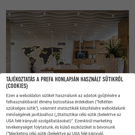
TÁJÉKOZTATÁS A PREFA HONLAPJÁN HASZNÁLT SÜTIKRŐL
(COOKIES)
Ezen a weboldalon sütiket használunk az adatok gyűjtésére a
felhasználóbarát élmény biztosítása érdekében ("feltétlen
szükséges sütik"), valamint statisztikák készítésére weboldalunk
minőségének javításához („Statisztikai célú sütik (beleértve az
USA felé irányuló szolgáltatásokat)". Ezenkívül marketing
TARTÓS SZÍNVILÁG
tevékenységet folytatunk, és külső eszközöket is bevonunk
(”Marketing célú sütik (beleértve az USA felé irányuló