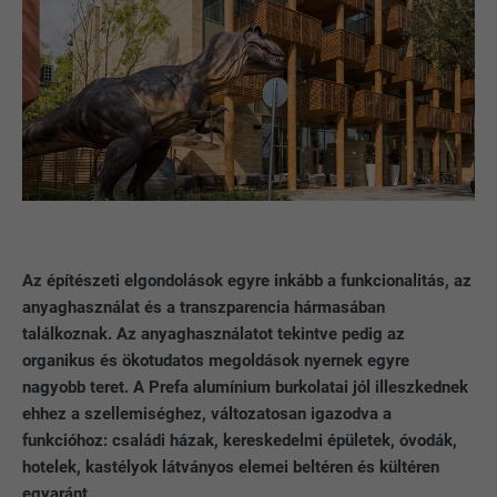
Az építészeti elgondolások egyre inkább a funkcionalitás, az
anyaghasználat és a transzparencia hármasában
találkoznak. Az anyaghasználatot tekintve pedig az
organikus és ökotudatos megoldások nyernek egyre
nagyobb teret. A Prefa alumínium burkolatai jól illeszkednek
ehhez a szellemiséghez, változatosan igazodva a
funkcióhoz: családi házak, kereskedelmi épületek, óvodák,
hotelek, kastélyok látványos elemei beltéren és kültéren
egyaránt.