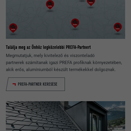
által választott nyelvi beállításait.
NÉV
_gaexp
SZOLGÁLTATÓ
Google Optimize
NÉV
lang
FOLYAMAT
90 nap
SZOLGÁLTATÓ
LinkedIn
Teszt jelleggel alkalmazzák annak
Találja meg az Önhöz legközelebbi PREFA-Partnert
FOLYAMAT
Munkamenet
ellenőrzésére, hogy a böngésző engedi-
CÉL
Megmutatjuk, mely kivitelező és viszonteladó
e sütik elhelyezését. Azonosító
A LinkedIn használja, ha egy weboldal
partnerek számítanak igazi PREFA profiknak környezetében,
jellemzőket nem tartalmaz.
CÉL
beágyazott nyomonkövetési ablakot
akik erős, alumíniumból készült termékekkel dolgoznak.
tartalmaz.
PREFA-PARTNER KERESÉSE
NÉV
bcookie
SZOLGÁLTATÓ
LinkedIn
FOLYAMAT
2 év