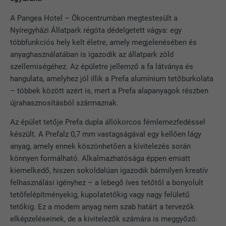
A Pangea Hotel – Ökocentrumban megtestesült a
Nyíregyházi Állatpark régóta dédelgetett vágya: egy
többfunkciós hely kelt életre, amely megjelenésében és
anyaghasználatában is igazodik az állatpark zöld
szellemiségéhez. Az épületre jellemző a fa látványa és
hangulata, amelyhez jól illik a Prefa alumínium tetőburkolata
– többek között azért is, mert a Prefa alapanyagok részben
újrahasznosításból származnak.
Az épület tetője Prefa dupla állókorcos fémlemezfedéssel
készült. A Prefalz 0,7 mm vastagságával egy kellően lágy
anyag, amely ennek köszönhetően a kivitelezés során
könnyen formálható. Alkalmazhatósága éppen emiatt
kiemelkedő, hiszen sokoldalúan igazodik bármilyen kreatív
felhasználási igényhez – a lebegő íves tetőtől a bonyolult
tetőfelépítményekig, kupolatetőkig vagy nagy felületű
tetőkig. Ez a modern anyag nem szab határt a tervezők
elképzeléseinek, de a kivitelezők számára is meggyőző: