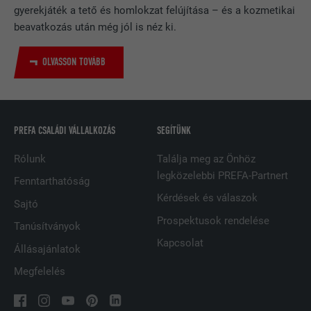
gyerekjáték a tető és homlokzat felújítása – és a kozmetikai
NÉV
bscookie
beavatkozás után még jól is néz ki.
SZOLGÁLTATÓ
LinkedIn
OLVASSON TOVÁBB
FOLYAMAT
2 év
A LinkedIn közösségi hálózati
PREFA CSALÁDI VÁLLALKOZÁS
SEGÍTÜNK
szolgáltatás használja, célja a
CÉL
beágyazott szolgáltatások nyomon
Rólunk
Találja meg az Önhöz
követése
legközelebbi PREFA-Partnert
Fenntarthatóság
Kérdések és válaszok
Sajtó
NÉV
UserMatchHistory
Prospektusok rendelése
Tanúsítványok
SZOLGÁLTATÓ
LinkedIn
Kapcsolat
Állásajánlatok
Megfelelés
FOLYAMAT
29 nap
A többes webhelyek látogatóinak