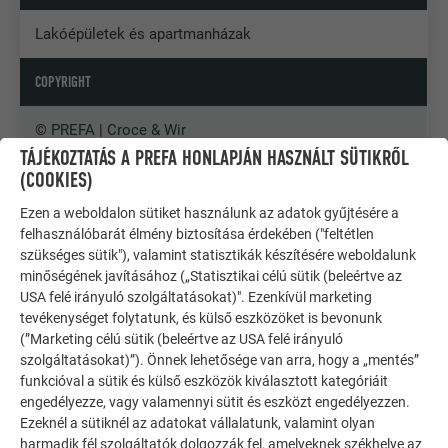
Lakóépületek és apartmanházak
COPYRIGHT
© PREFA | Croce & Wir
TÁJÉKOZTATÁS A PREFA HONLAPJÁN HASZNÁLT SÜTIKRŐL
(COOKIES)
Ezen a weboldalon sütiket használunk az adatok gyűjtésére a
felhasználóbarát élmény biztosítása érdekében ("feltétlen
szükséges sütik"), valamint statisztikák készítésére weboldalunk
minőségének javításához („Statisztikai célú sütik (beleértve az
USA felé irányuló szolgáltatásokat)". Ezenkívül marketing
tevékenységet folytatunk, és külső eszközöket is bevonunk
(”Marketing célú sütik (beleértve az USA felé irányuló
szolgáltatásokat)”). Önnek lehetősége van arra, hogy a „mentés”
funkcióval a sütik és külső eszközök kiválasztott kategóriáit
engedélyezze, vagy valamennyi sütit és eszközt engedélyezzen.
Ezeknél a sütiknél az adatokat vállalatunk, valamint olyan
harmadik fél szolgáltatók dolgozzák fel, amelyeknek székhelye az