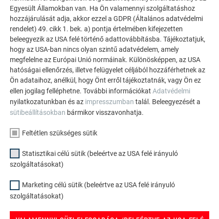
Egyesült Államokban van. Ha Ön valamennyi szolgáltatáshoz
TOVÁBBI ÉPÜLETEK
hozzájárulását adja, akkor ezzel a GDPR (Általános adatvédelmi
INSPIRÁLÓDJON
rendelet) 49. cikk 1. bek. a) pontja értelmében kifejezetten
beleegyezik az USA felé történő adattovábbításba. Tájékoztatjuk,
A PREFA referencia galéria bemutatja, milyen
hogy az USA-ban nincs olyan szintű adatvédelem, amely
megfelelne az Európai Unió normáinak. Különösképpen, az USA
sokoldalúan felhasználható az alumínium. Fedezzen fel
hatóságai ellenőrzés, illetve felügyelet céljából hozzáférhetnek az
további lenyűgöző projekteket a tartós PREFA
Ön adataihoz, anélkül, hogy Önt erről tájékoztatnák, vagy Ön ez
alumínium megoldásokkal tetőkhöz, napelemekhez és
ellen jogilag felléphetne. További információkat
Adatvédelmi
homlokzatokhoz.
nyilatkozatunkban és az
impresszumban
talál. Beleegyezését a
sütibeállításokban
bármikor visszavonhatja.
TEKINTSE MEG TOVÁBBI REFERENCIÁINKAT
Feltétlen szükséges sütik
Statisztikai célú sütik (beleértve az USA felé irányuló
szolgáltatásokat)
Marketing célú sütik (beleértve az USA felé irányuló
szolgáltatásokat)