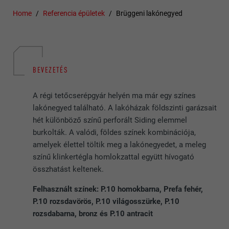
Home
Referencia épületek
Brüggeni lakónegyed
BEVEZETÉS
A régi tetőcserépgyár helyén ma már egy színes
lakónegyed található. A lakóházak földszinti garázsait
hét különböző színű perforált Siding elemmel
burkolták. A valódi, földes színek kombinációja,
amelyek élettel töltik meg a lakónegyedet, a meleg
színű klinkertégla homlokzattal együtt hívogató
összhatást keltenek.
Felhasznált színek: P.10 homokbarna, Prefa fehér,
P.10 rozsdavörös, P.10 világosszürke, P.10
rozsdabarna, bronz és P.10 antracit