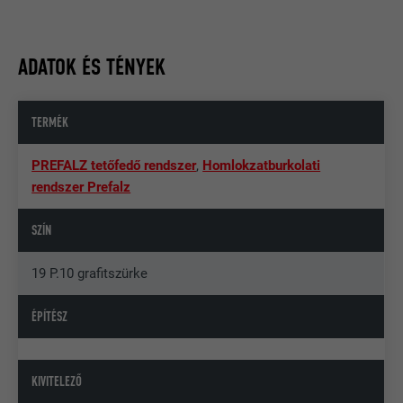
ADATOK ÉS TÉNYEK
TERMÉK
PREFALZ tetőfedő rendszer
,
Homlokzatburkolati
rendszer Prefalz
SZÍN
19 P.10 grafitszürke
ÉPÍTÉSZ
KIVITELEZŐ