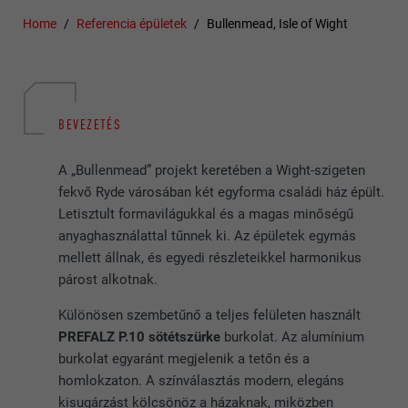
Home
Referencia épületek
Bullenmead, Isle of Wight
BEVEZETÉS
A „Bullenmead” projekt keretében a Wight-szigeten
fekvő Ryde városában két egyforma családi ház épült.
Letisztult formavilágukkal és a magas minőségű
anyaghasználattal tűnnek ki. Az épületek egymás
mellett állnak, és egyedi részleteikkel harmonikus
párost alkotnak.
Különösen szembetűnő a teljes felületen használt
PREFALZ P.10 sötétszürke
burkolat. Az alumínium
burkolat egyaránt megjelenik a tetőn és a
homlokzaton. A színválasztás modern, elegáns
kisugárzást kölcsönöz a házaknak, miközben