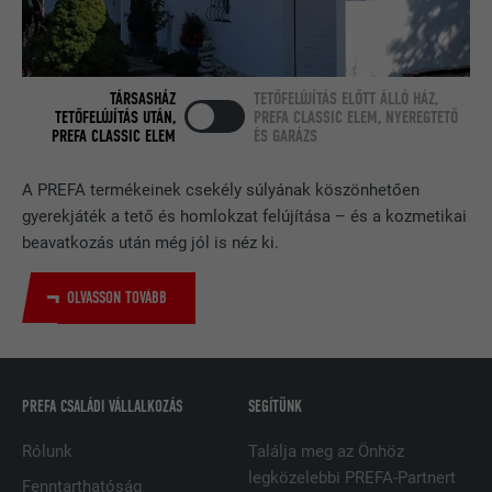
tartalmaz.
NÉV
bcookie
TÁRSASHÁZ
TETŐFELÚJÍTÁS ELŐTT ÁLLÓ HÁZ,
TETŐFELÚJÍTÁS UTÁN,
PREFA CLASSIC ELEM, NYEREGTETŐ
PREFA CLASSIC ELEM
ÉS GARÁZS
SZOLGÁLTATÓ
LinkedIn
FOLYAMAT
2 év
A PREFA termékeinek csekély súlyának köszönhetően
gyerekjáték a tető és homlokzat felújítása – és a kozmetikai
A LinkedIn közösségi hálózati
beavatkozás után még jól is néz ki.
szolgáltatás használja, célja a
CÉL
beágyazott szolgáltatások nyomon
OLVASSON TOVÁBB
követése.
NÉV
bscookie
PREFA CSALÁDI VÁLLALKOZÁS
SEGÍTÜNK
SZOLGÁLTATÓ
LinkedIn
Rólunk
Találja meg az Önhöz
legközelebbi PREFA-Partnert
FOLYAMAT
2 év
Fenntarthatóság