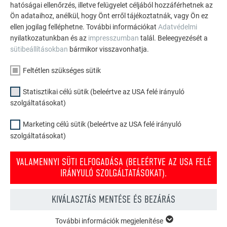
hatóságai ellenőrzés, illetve felügyelet céljából hozzáférhetnek az
Ön adataihoz, anélkül, hogy Önt erről tájékoztatnák, vagy Ön ez
ellen jogilag felléphetne. További információkat
Adatvédelmi
nyilatkozatunkban és az
impresszumban
talál. Beleegyezését a
sütibeállításokban
bármikor visszavonhatja.
Feltétlen szükséges sütik
Statisztikai célú sütik (beleértve az USA felé irányuló
szolgáltatásokat)
Marketing célú sütik (beleértve az USA felé irányuló
szolgáltatásokat)
VALAMENNYI SÜTI ELFOGADÁSA (BELEÉRTVE AZ USA FELÉ
IRÁNYULÓ SZOLGÁLTATÁSOKAT).
PREFA tető- és homlokzati konfigurátor
KIVÁLASZTÁS MENTÉSE ÉS BEZÁRÁS
Tervezze meg (álmai) házát a PREFA online konfigurátorral.
Válasszon számos terméket és színt a tető és homlokzat
További információk megjelenítése
FELTÉTLEN SZÜKSÉGES SÜTIK