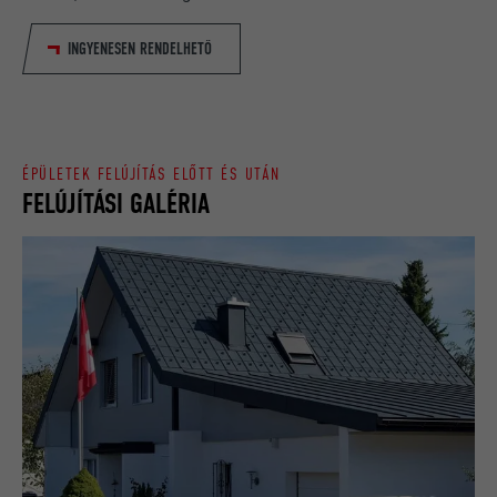
FOLYAMAT
1 nap
INGYENESEN RENDELHETŐ
NÉV
lang
Egy egyértelmű azonosítót jegyez be,
amelyet statisztikai adatok
SZOLGÁLTATÓ
ads.linkedin.com
CÉL
generálására használnak azzal
kapcsolatban, hogy a látogató hogyan
FOLYAMAT
Munkamenet
ÉPÜLETEK FELÚJÍTÁS ELŐTT ÉS UTÁN
használja a weboldalt.
FELÚJÍTÁSI GALÉRIA
Elmenti egy weboldalnak a felhasználó
CÉL
által választott nyelvi beállításait.
NÉV
_gaexp
SZOLGÁLTATÓ
Google Optimize
NÉV
lang
FOLYAMAT
90 nap
SZOLGÁLTATÓ
LinkedIn
Teszt jelleggel alkalmazzák annak
FOLYAMAT
Munkamenet
ellenőrzésére, hogy a böngésző engedi-
CÉL
e sütik elhelyezését. Azonosító
A LinkedIn használja, ha egy weboldal
jellemzőket nem tartalmaz.
CÉL
beágyazott nyomonkövetési ablakot