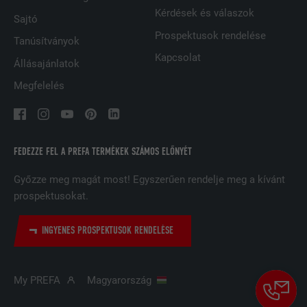
Kérdések és válaszok
Sajtó
A LinkedIn közösségi hálózati
Prospektusok rendelése
szolgáltatás használja, célja a
Tanúsítványok
CÉL
beágyazott szolgáltatások nyomon
Kapcsolat
Állásajánlatok
követése
Megfelelés
NÉV
UserMatchHistory
SZOLGÁLTATÓ
LinkedIn
FEDEZZE FEL A PREFA TERMÉKEK SZÁMOS ELŐNYÉT
FOLYAMAT
29 nap
Győzze meg magát most! Egyszerűen rendelje meg a kívánt
prospektusokat.
A többes webhelyek látogatóinak
nyomon követésére használatos azzal
INGYENES PROSPEKTUSOK RENDELÉSE
CÉL
a céllal, hogy jól illeszkedő hirdetéseket
tegyen lehetővé a látogató preferenciái
alapján.
My PREFA
Magyarország