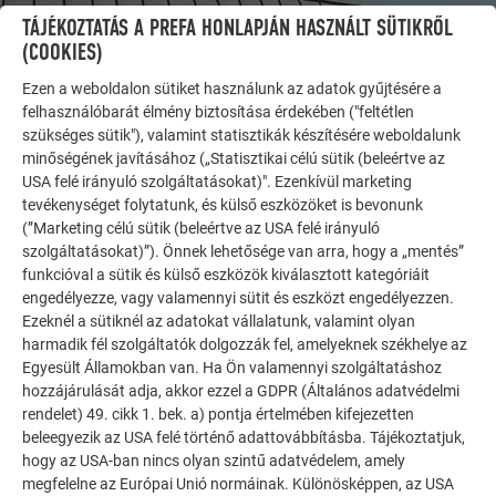
TÁJÉKOZTATÁS A PREFA HONLAPJÁN HASZNÁLT SÜTIKRŐL
(COOKIES)
Ezen a weboldalon sütiket használunk az adatok gyűjtésére a
felhasználóbarát élmény biztosítása érdekében ("feltétlen
szükséges sütik"), valamint statisztikák készítésére weboldalunk
minőségének javításához („Statisztikai célú sütik (beleértve az
USA felé irányuló szolgáltatásokat)". Ezenkívül marketing
tevékenységet folytatunk, és külső eszközöket is bevonunk
(”Marketing célú sütik (beleértve az USA felé irányuló
TOVÁBBI ÉPÜLETEK
szolgáltatásokat)”). Önnek lehetősége van arra, hogy a „mentés”
INSPIRÁLÓDJON
funkcióval a sütik és külső eszközök kiválasztott kategóriáit
engedélyezze, vagy valamennyi sütit és eszközt engedélyezzen.
A PREFA referencia galéria bemutatja, milyen
Ezeknél a sütiknél az adatokat vállalatunk, valamint olyan
sokoldalúan felhasználható az alumínium. Fedezzen fel
harmadik fél szolgáltatók dolgozzák fel, amelyeknek székhelye az
további lenyűgöző projekteket a tartós PREFA
Egyesült Államokban van. Ha Ön valamennyi szolgáltatáshoz
alumínium megoldásokkal tetőkhöz, napelemekhez és
hozzájárulását adja, akkor ezzel a GDPR (Általános adatvédelmi
rendelet) 49. cikk 1. bek. a) pontja értelmében kifejezetten
homlokzatokhoz.
beleegyezik az USA felé történő adattovábbításba. Tájékoztatjuk,
hogy az USA-ban nincs olyan szintű adatvédelem, amely
megfelelne az Európai Unió normáinak. Különösképpen, az USA
TEKINTSE MEG TOVÁBBI REFERENCIÁINKAT