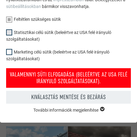
sütibeállításokban
bármikor visszavonhatja.
Feltétlen szükséges sütik
Statisztikai célú sütik (beleértve az USA felé irányuló
szolgáltatásokat)
Marketing célú sütik (beleértve az USA felé irányuló
szolgáltatásokat)
PREFA tető- és homlokzati konfigurátor
VALAMENNYI SÜTI ELFOGADÁSA (BELEÉRTVE AZ USA FELÉ
Tervezze meg (álmai) házát a PREFA online konfigurátorral.
IRÁNYULÓ SZOLGÁLTATÁSOKAT).
Válasszon számos terméket és színt a tető és homlokzat
kialakításához.
KIVÁLASZTÁS MENTÉSE ÉS BEZÁRÁS
INSPIRÁLÓDJON MOST!
További információk megjelenítése
FELTÉTLEN SZÜKSÉGES SÜTIK
A „feltétlen szükséges sütik” kategóriába tartozó sütik a
weboldal alapvető funkcióinak működéséhez szükségesek.
Ezzel biztosítható, hogy a weboldal kifogástalanul működjön.