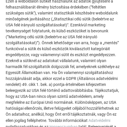
Ezen a weboldalon sütiket használunk az adatok gyűjtésére a
felhasználóbarát élmény biztosítása érdekében ("feltétlen
szükséges sütik"), valamint statisztikák készítésére weboldalunk
TOVÁBBI ÉPÜLETEK
minőségének javításához („Statisztikai célú sütik (beleértve az
INSPIRÁLÓDJON
USA felé irányuló szolgáltatásokat)". Ezenkívül marketing
tevékenységet folytatunk, és külső eszközöket is bevonunk
(”Marketing célú sütik (beleértve az USA felé irányuló
A PREFA referencia galéria bemutatja, milyen
szolgáltatásokat)”). Önnek lehetősége van arra, hogy a „mentés”
sokoldalúan felhasználható az alumínium. Fedezzen fel
funkcióval a sütik és külső eszközök kiválasztott kategóriáit
további lenyűgöző projekteket a tartós PREFA
engedélyezze, vagy valamennyi sütit és eszközt engedélyezzen.
alumínium megoldásokkal tetőkhöz, napelemekhez és
Ezeknél a sütiknél az adatokat vállalatunk, valamint olyan
homlokzatokhoz.
harmadik fél szolgáltatók dolgozzák fel, amelyeknek székhelye az
Egyesült Államokban van. Ha Ön valamennyi szolgáltatáshoz
hozzájárulását adja, akkor ezzel a GDPR (Általános adatvédelmi
TEKINTSE MEG TOVÁBBI REFERENCIÁINKAT
rendelet) 49. cikk 1. bek. a) pontja értelmében kifejezetten
beleegyezik az USA felé történő adattovábbításba. Tájékoztatjuk,
hogy az USA-ban nincs olyan szintű adatvédelem, amely
megfelelne az Európai Unió normáinak. Különösképpen, az USA
hatóságai ellenőrzés, illetve felügyelet céljából hozzáférhetnek az
Ön adataihoz, anélkül, hogy Önt erről tájékoztatnák, vagy Ön ez
ellen jogilag felléphetne. További információkat
Adatvédelmi
nyilatkozatunkban és az
impresszumban
talál. Beleegyezését a