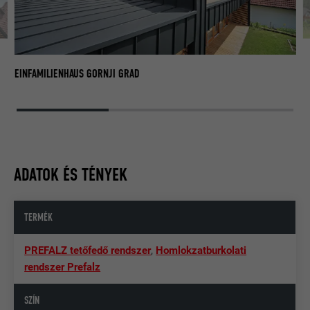
EI
EINFAMILIENHAUS GORNJI GRAD
ADATOK ÉS TÉNYEK
TERMÉK
PREFALZ tetőfedő rendszer
,
Homlokzatburkolati
rendszer Prefalz
SZÍN