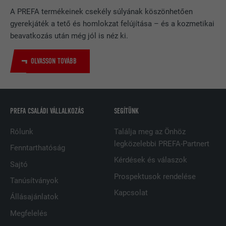
NÉV
bcookie
A PREFA termékeinek csekély súlyának köszönhetően
gyerekjáték a tető és homlokzat felújítása – és a kozmetikai
SZOLGÁLTATÓ
LinkedIn
beavatkozás után még jól is néz ki.
FOLYAMAT
2 év
OLVASSON TOVÁBB
A LinkedIn közösségi hálózati
szolgáltatás használja, célja a
CÉL
beágyazott szolgáltatások nyomon
követése.
PREFA CSALÁDI VÁLLALKOZÁS
SEGÍTÜNK
Rólunk
Találja meg az Önhöz
NÉV
bscookie
legközelebbi PREFA-Partnert
Fenntarthatóság
Kérdések és válaszok
SZOLGÁLTATÓ
LinkedIn
Sajtó
Prospektusok rendelése
Tanúsítványok
FOLYAMAT
2 év
Kapcsolat
Állásajánlatok
A LinkedIn közösségi hálózati
Megfelelés
szolgáltatás használja, célja a
CÉL