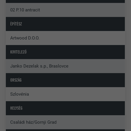
02 P.10 antracit
ÉPÍTÉSZ
Artwood D.O.O.
KIVITELEZŐ
Janko Dezelak s.p., Braslovce
ORSZÁG
Szlovénia
HELYSÉG
Családi ház/Gornji Grad