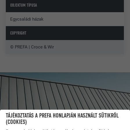
OBJEKTUM TÍPUSA
Egycsaládi házak
COPYRIGHT
© PREFA | Croce & Wir
TÁJÉKOZTATÁS A PREFA HONLAPJÁN HASZNÁLT SÜTIKRŐL
(COOKIES)