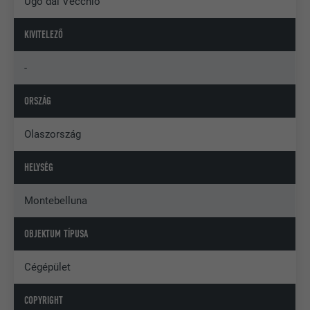
Ugo dal Vecchio
KIVITELEZŐ
-
ORSZÁG
Olaszország
HELYSÉG
Montebelluna
OBJEKTUM TÍPUSA
Cégépület
COPYRIGHT