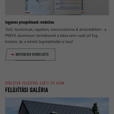
kereséseknél oldalanként hány
NÉV
_gid
eredményt jelenítsenek meg (pl. 10
vagy 20), vagy hogy a Google
SZOLGÁLTATÓ
Google Universal Analytics
SafeSearch szűrőt aktiválni kívánja-e.
Ingyenes prospektusok rendelése
FOLYAMAT
1 nap
Tető, homlokzat, napelem, ereszcsatorna & árvízvédelem - a
PREFA alumínium termékeivel a háza nem csak jól fog
NÉV
lang
Egy egyértelmű azonosítót jegyez be,
kinézni, de a lehető legvédettebb is lesz!
amelyet statisztikai adatok
SZOLGÁLTATÓ
ads.linkedin.com
CÉL
generálására használnak azzal
INGYENESEN RENDELHETŐ
kapcsolatban, hogy a látogató hogyan
FOLYAMAT
Munkamenet
használja a weboldalt.
Elmenti egy weboldalnak a felhasználó
CÉL
által választott nyelvi beállításait.
NÉV
_gaexp
ÉPÜLETEK FELÚJÍTÁS ELŐTT ÉS UTÁN
FELÚJÍTÁSI GALÉRIA
SZOLGÁLTATÓ
Google Optimize
NÉV
lang
FOLYAMAT
90 nap
SZOLGÁLTATÓ
LinkedIn