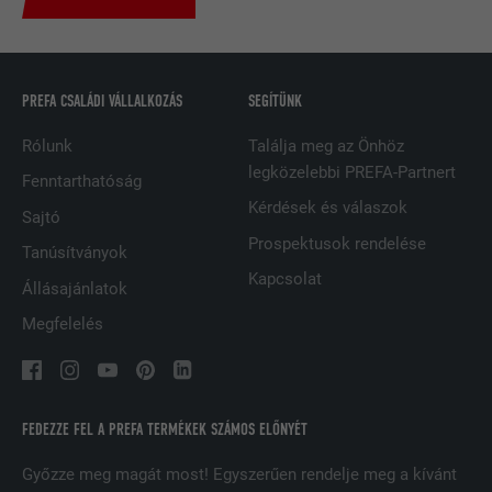
SZOLGÁLTATÓ
LinkedIn
FOLYAMAT
2 év
PREFA CSALÁDI VÁLLALKOZÁS
SEGÍTÜNK
A LinkedIn közösségi hálózati
Rólunk
Találja meg az Önhöz
szolgáltatás használja, célja a
CÉL
legközelebbi PREFA-Partnert
Fenntarthatóság
beágyazott szolgáltatások nyomon
követése
Kérdések és válaszok
Sajtó
Prospektusok rendelése
Tanúsítványok
Kapcsolat
NÉV
UserMatchHistory
Állásajánlatok
Megfelelés
SZOLGÁLTATÓ
LinkedIn
FOLYAMAT
29 nap
FEDEZZE FEL A PREFA TERMÉKEK SZÁMOS ELŐNYÉT
A többes webhelyek látogatóinak
nyomon követésére használatos azzal
Győzze meg magát most! Egyszerűen rendelje meg a kívánt
CÉL
a céllal, hogy jól illeszkedő hirdetéseket