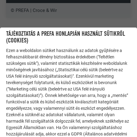
© PREFA | Croce & Wir
TÁJÉKOZTATÁS A PREFA HONLAPJÁN HASZNÁLT SÜTIKRŐL
(COOKIES)
Ezen a weboldalon sütiket használunk az adatok gyűjtésére a
felhasználóbarát élmény biztosítása érdekében ("feltétlen
szükséges sütik"), valamint statisztikák készítésére weboldalunk
minőségének javításához („Statisztikai célú sütik (beleértve az
USA felé irányuló szolgáltatásokat)". Ezenkívül marketing
tevékenységet folytatunk, és külső eszközöket is bevonunk
(”Marketing célú sütik (beleértve az USA felé irányuló
szolgáltatásokat)”). Önnek lehetősége van arra, hogy a „mentés”
funkcióval a sütik és külső eszközök kiválasztott kategóriáit
engedélyezze, vagy valamennyi sütit és eszközt engedélyezzen.
Ezeknél a sütiknél az adatokat vállalatunk, valamint olyan
TOVÁBBI ÉPÜLETEK
harmadik fél szolgáltatók dolgozzák fel, amelyeknek székhelye az
INSPIRÁLÓDJON
Egyesült Államokban van. Ha Ön valamennyi szolgáltatáshoz
hozzájárulását adja, akkor ezzel a GDPR (Általános adatvédelmi