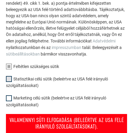
A PREFA referencia galéria bemutatja, milyen
rendelet) 49. cikk 1. bek. a) pontja értelmében kifejezetten
sokoldalúan felhasználható az alumínium. Fedezzen fel
beleegyezik az USA felé történő adattovábbításba. Tájékoztatjuk,
további lenyűgöző projekteket a tartós PREFA
hogy az USA-ban nincs olyan szintű adatvédelem, amely
megfelelne az Európai Unió normáinak. Különösképpen, az USA
alumínium megoldásokkal tetőkhöz, napelemekhez és
hatóságai ellenőrzés, illetve felügyelet céljából hozzáférhetnek az
homlokzatokhoz.
Ön adataihoz, anélkül, hogy Önt erről tájékoztatnák, vagy Ön ez
ellen jogilag felléphetne. További információkat
Adatvédelmi
nyilatkozatunkban és az
impresszumban
talál. Beleegyezését a
TEKINTSE MEG TOVÁBBI REFERENCIÁINKAT
sütibeállításokban
bármikor visszavonhatja.
Feltétlen szükséges sütik
Statisztikai célú sütik (beleértve az USA felé irányuló
szolgáltatásokat)
Marketing célú sütik (beleértve az USA felé irányuló
szolgáltatásokat)
VALAMENNYI SÜTI ELFOGADÁSA (BELEÉRTVE AZ USA FELÉ
IRÁNYULÓ SZOLGÁLTATÁSOKAT).