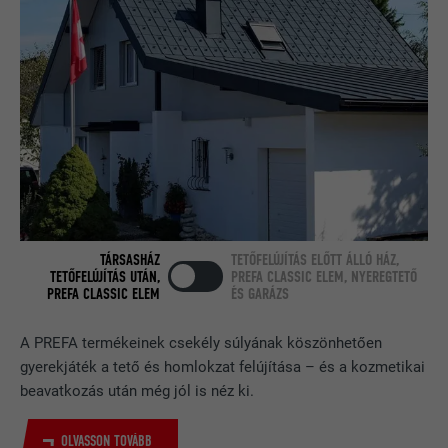
Teszt jelleggel alkalmazzák annak
FOLYAMAT
Munkamenet
ellenőrzésére, hogy a böngésző engedi-
CÉL
e sütik elhelyezését. Azonosító
A LinkedIn használja, ha egy weboldal
jellemzőket nem tartalmaz.
CÉL
beágyazott nyomonkövetési ablakot
tartalmaz.
NÉV
bcookie
SZOLGÁLTATÓ
LinkedIn
FOLYAMAT
2 év
TÁRSASHÁZ
TETŐFELÚJÍTÁS ELŐTT ÁLLÓ HÁZ,
TETŐFELÚJÍTÁS UTÁN,
PREFA CLASSIC ELEM, NYEREGTETŐ
PREFA CLASSIC ELEM
ÉS GARÁZS
A LinkedIn közösségi hálózati
szolgáltatás használja, célja a
CÉL
A PREFA termékeinek csekély súlyának köszönhetően
beágyazott szolgáltatások nyomon
gyerekjáték a tető és homlokzat felújítása – és a kozmetikai
követése.
beavatkozás után még jól is néz ki.
NÉV
bscookie
OLVASSON TOVÁBB