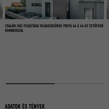
DŐ
CS
CSALÁDI HÁZ FELÚJÍTÁSA VILÁGOSSZÜRKE PREFA 44 X 44-ES TETŐFEDŐ
R
ROMBUSSZAL
ADATOK ÉS TÉNYEK