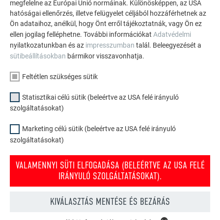
megfelelne az Európai Unió normáinak. Különösképpen, az USA
hatóságai ellenőrzés, illetve felügyelet céljából hozzáférhetnek az
TEKINTSE MEG TOVÁBBI REFERENCIÁINKAT
Ön adataihoz, anélkül, hogy Önt erről tájékoztatnák, vagy Ön ez
ellen jogilag felléphetne. További információkat
Adatvédelmi
nyilatkozatunkban és az
impresszumban
talál. Beleegyezését a
sütibeállításokban
bármikor visszavonhatja.
Feltétlen szükséges sütik
Statisztikai célú sütik (beleértve az USA felé irányuló
szolgáltatásokat)
Marketing célú sütik (beleértve az USA felé irányuló
szolgáltatásokat)
VALAMENNYI SÜTI ELFOGADÁSA (BELEÉRTVE AZ USA FELÉ
IRÁNYULÓ SZOLGÁLTATÁSOKAT).
KIVÁLASZTÁS MENTÉSE ÉS BEZÁRÁS
PREFA tető- és homlokzati konfigurátor
Tervezze meg (álmai) házát a PREFA online konfigurátorral.