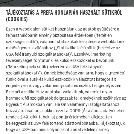
TÁJÉKOZTATÁS A PREFA HONLAPJÁN HASZNÁLT SÜTIKRŐL
(COOKIES)
Ezen a weboldalon sütiket használunk az adatok gyűjtésére a
felhasználóbarát élmény biztosítása érdekében ("feltétlen
szükséges sütik"), valamint statisztikák készítésére weboldalunk
minőségének javításához („Statisztikai célú sütik (beleértve az
USA felé irányuló szolgáltatásokat)". Ezenkívül marketing
tevékenységet folytatunk, és külső eszközöket is bevonunk
(”Marketing célú sütik (beleértve az USA felé irányuló
szolgáltatásokat)”). Önnek lehetősége van arra, hogy a „mentés”
TOVÁBBI ÉPÜLETEK
funkcióval a sütik és külső eszközök kiválasztott kategóriáit
INSPIRÁLÓDJON
engedélyezze, vagy valamennyi sütit és eszközt engedélyezzen.
Ezeknél a sütiknél az adatokat vállalatunk, valamint olyan
A PREFA referencia galéria bemutatja, milyen
harmadik fél szolgáltatók dolgozzák fel, amelyeknek székhelye az
sokoldalúan felhasználható az alumínium. Fedezzen fel
Egyesült Államokban van. Ha Ön valamennyi szolgáltatáshoz
további lenyűgöző projekteket a tartós PREFA
hozzájárulását adja, akkor ezzel a GDPR (Általános adatvédelmi
alumínium megoldásokkal tetőkhöz, napelemekhez és
rendelet) 49. cikk 1. bek. a) pontja értelmében kifejezetten
homlokzatokhoz.
beleegyezik az USA felé történő adattovábbításba. Tájékoztatjuk,
hogy az USA-ban nincs olyan szintű adatvédelem, amely