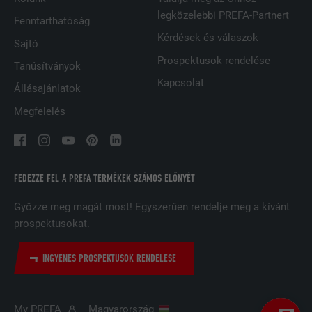
FOLYAMAT
2 év
legközelebbi PREFA-Partnert
Fenntarthatóság
Kérdések és válaszok
A LinkedIn közösségi hálózati
Sajtó
szolgáltatás használja, célja a
Prospektusok rendelése
CÉL
Tanúsítványok
beágyazott szolgáltatások nyomon
Kapcsolat
követése
Állásajánlatok
Megfelelés
NÉV
UserMatchHistory
SZOLGÁLTATÓ
LinkedIn
FEDEZZE FEL A PREFA TERMÉKEK SZÁMOS ELŐNYÉT
FOLYAMAT
29 nap
Győzze meg magát most! Egyszerűen rendelje meg a kívánt
prospektusokat.
A többes webhelyek látogatóinak
nyomon követésére használatos azzal
CÉL
a céllal, hogy jól illeszkedő hirdetéseket
INGYENES PROSPEKTUSOK RENDELÉSE
tegyen lehetővé a látogató preferenciái
alapján.
My PREFA
Magyarország