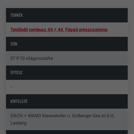
TERMÉK
Tetőfedő rombusz 44 × 44
,
Függő ereszcsatorna
SZÍN
07 P.10 világosszürke
ÉPÍTÉSZ
-
KIVITELEZŐ
DACH + WAND Kiesenhofer u. Grilberger Ges.m.b.H,
Lasberg