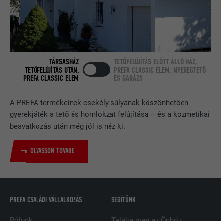
CÉL
beágyazott nyomonkövetési ablakot
tartalmaz.
NÉV
bcookie
TÁRSASHÁZ
TETŐFELÚJÍTÁS ELŐTT ÁLLÓ HÁZ,
TETŐFELÚJÍTÁS UTÁN,
PREFA CLASSIC ELEM, NYEREGTETŐ
SZOLGÁLTATÓ
LinkedIn
PREFA CLASSIC ELEM
ÉS GARÁZS
FOLYAMAT
2 év
A PREFA termékeinek csekély súlyának köszönhetően
gyerekjáték a tető és homlokzat felújítása – és a kozmetikai
A LinkedIn közösségi hálózati
szolgáltatás használja, célja a
beavatkozás után még jól is néz ki.
CÉL
beágyazott szolgáltatások nyomon
követése.
OLVASSON TOVÁBB
NÉV
bscookie
PREFA CSALÁDI VÁLLALKOZÁS
SEGÍTÜNK
SZOLGÁLTATÓ
LinkedIn
Rólunk
Találja meg az Önhöz