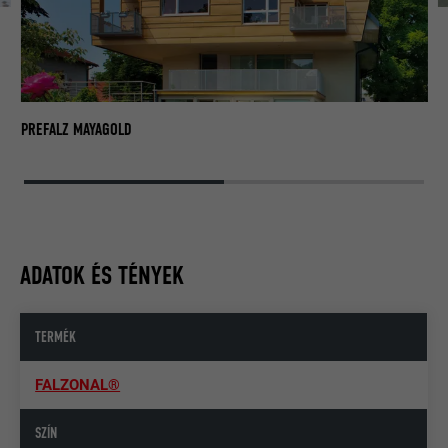
PR
PREFALZ MAYAGOLD
ADATOK ÉS TÉNYEK
TERMÉK
FALZONAL®
SZÍN