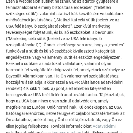
Ezen a weboldalon sütiket használunk az adatok gyűjtésére a
felhasználóbarát élmény biztosítása érdekében ("feltétlen
szükséges sütik"), valamint statisztikák készítésére weboldalunk
TOVÁBBI ÉPÜLETEK
minőségének javításához („Statisztikai célú sütik (beleértve az
INSPIRÁLÓDJON
USA felé irányuló szolgáltatásokat)". Ezenkívül marketing
tevékenységet folytatunk, és külső eszközöket is bevonunk
A PREFA referencia galéria bemutatja, milyen
(”Marketing célú sütik (beleértve az USA felé irányuló
szolgáltatásokat)”). Önnek lehetősége van arra, hogy a „mentés”
sokoldalúan felhasználható az alumínium. Fedezzen fel
funkcióval a sütik és külső eszközök kiválasztott kategóriáit
további lenyűgöző projekteket a tartós PREFA
engedélyezze, vagy valamennyi sütit és eszközt engedélyezzen.
alumínium megoldásokkal tetőkhöz, napelemekhez és
Ezeknél a sütiknél az adatokat vállalatunk, valamint olyan
homlokzatokhoz.
harmadik fél szolgáltatók dolgozzák fel, amelyeknek székhelye az
Egyesült Államokban van. Ha Ön valamennyi szolgáltatáshoz
hozzájárulását adja, akkor ezzel a GDPR (Általános adatvédelmi
TEKINTSE MEG TOVÁBBI REFERENCIÁINKAT
rendelet) 49. cikk 1. bek. a) pontja értelmében kifejezetten
beleegyezik az USA felé történő adattovábbításba. Tájékoztatjuk,
hogy az USA-ban nincs olyan szintű adatvédelem, amely
megfelelne az Európai Unió normáinak. Különösképpen, az USA
hatóságai ellenőrzés, illetve felügyelet céljából hozzáférhetnek az
Ön adataihoz, anélkül, hogy Önt erről tájékoztatnák, vagy Ön ez
ellen jogilag felléphetne. További információkat
Adatvédelmi
nyilatkozatunkban és az
impresszumban
talál. Beleegyezését a