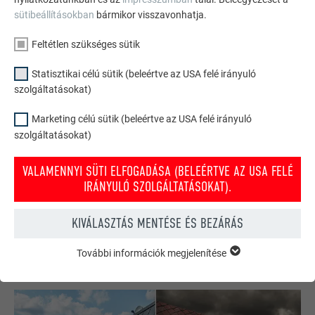
sütibeállításokban
bármikor visszavonhatja.
Feltétlen szükséges sütik
Statisztikai célú sütik (beleértve az USA felé irányuló
szolgáltatásokat)
Marketing célú sütik (beleértve az USA felé irányuló
szolgáltatásokat)
PREFA tető- és homlokzati konfigurátor
VALAMENNYI SÜTI ELFOGADÁSA (BELEÉRTVE AZ USA FELÉ
Tervezze meg (álmai) házát a PREFA online konfigurátorral.
IRÁNYULÓ SZOLGÁLTATÁSOKAT).
Válasszon számos terméket és színt a tető és homlokzat
kialakításához.
KIVÁLASZTÁS MENTÉSE ÉS BEZÁRÁS
INSPIRÁLÓDJON MOST!
További információk megjelenítése
FELTÉTLEN SZÜKSÉGES SÜTIK
A „feltétlen szükséges sütik” kategóriába tartozó sütik a
weboldal alapvető funkcióinak működéséhez szükségesek.
Ezzel biztosítható, hogy a weboldal kifogástalanul működjön.