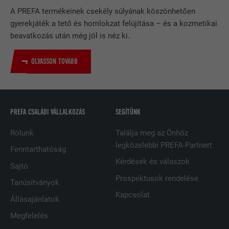
NÉV
bcookie
A PREFA termékeinek csekély súlyának köszönhetően
gyerekjáték a tető és homlokzat felújítása – és a kozmetikai
SZOLGÁLTATÓ
LinkedIn
beavatkozás után még jól is néz ki.
FOLYAMAT
2 év
OLVASSON TOVÁBB
A LinkedIn közösségi hálózati
szolgáltatás használja, célja a
CÉL
beágyazott szolgáltatások nyomon
követése.
PREFA CSALÁDI VÁLLALKOZÁS
SEGÍTÜNK
Rólunk
Találja meg az Önhöz
NÉV
bscookie
legközelebbi PREFA-Partnert
Fenntarthatóság
Kérdések és válaszok
SZOLGÁLTATÓ
LinkedIn
Sajtó
Prospektusok rendelése
Tanúsítványok
FOLYAMAT
2 év
Kapcsolat
Állásajánlatok
A LinkedIn közösségi hálózati
Megfelelés
szolgáltatás használja, célja a
CÉL