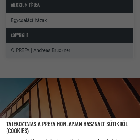
OBJEKTUM TÍPUSA
Egycsaládi házak
COPYRIGHT
© PREFA | Andreas Bruckner
TÁJÉKOZTATÁS A PREFA HONLAPJÁN HASZNÁLT SÜTIKRŐL
(COOKIES)