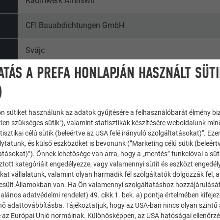
Raumwerk Amriswil
CFI Bauabdichtungen GmbH
Svájc
ATÁS A PREFA HONLAPJÁN HASZNÁLT SÜT
Goldach
)
Egycsaládi házak
n sütiket használunk az adatok gyűjtésére a felhasználóbarát élmény bi
tlen szükséges sütik"), valamint statisztikák készítésére weboldalunk mi
© PREFA | Croce & Wir
tisztikai célú sütik (beleértve az USA felé irányuló szolgáltatásokat)". Ez
ytatunk, és külső eszközöket is bevonunk (”Marketing célú sütik (beleért
atásokat)”). Önnek lehetősége van arra, hogy a „mentés” funkcióval a süt
ztott kategóriáit engedélyezze, vagy valamennyi sütit és eszközt engedél
kat vállalatunk, valamint olyan harmadik fél szolgáltatók dolgozzák fel,
esült Államokban van. Ha Ön valamennyi szolgáltatáshoz hozzájárulását
alános adatvédelmi rendelet) 49. cikk 1. bek. a) pontja értelmében kifeje
énő adattovábbításba. Tájékoztatjuk, hogy az USA-ban nincs olyan szintű
 az Európai Unió normáinak. Különösképpen, az USA hatóságai ellenőrzés,