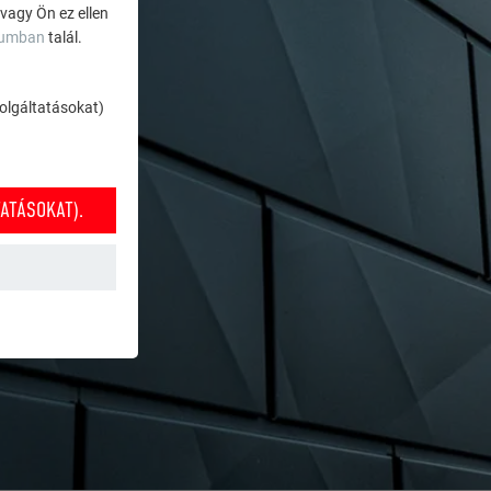
 vagy Ön ez ellen
zumban
talál.
szolgáltatásokat)
ATÁSOKAT).
k működéséhez
nket annak