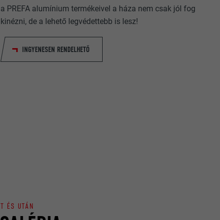
nt hány
a PREFA alumínium termékeivel a háza nem csak jól fog
relmek
oogle
kinézni, de a lehető legvédettebb is lesz!
INGYENESEN RENDELHETŐ
datok
beállításait.
ató hogyan
TT ÉS UTÁN