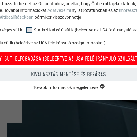
ól hozzáférhetnek az Ön adataihoz, anélkül, hogy Önt erről tájékoztatnák,
ne. További információkat
Adatvédelmi
nyilatkozatunkban és az
impress
sütibeállításokban
bármikor visszavonhatja.
kséges sütik
Statisztikai célú sütik (beleértve az USA felé irányuló 
ú sütik (beleértve az USA felé irányuló szolgáltatásokat)
I SÜTI ELFOGADÁSA (BELEÉRTVE AZ USA FELÉ IRÁNYULÓ SZOLGÁLT
ós
KIVÁLASZTÁS MENTÉSE ÉS BEZÁRÁS
További információk megjelenítése
KSÉGES SÜTIK
ükséges sütik” kategóriába tartozó sütik a weboldal alapvető funkcióina
zel biztosítható, hogy a weboldal kifogástalanul működjön.
Süti információk megjelenítése
PHPSESSID
ÉLÚ SÜTIK (BELEÉRTVE AZ USA FELÉ IRÁNYULÓ SZOLGÁLTATÁSOKAT)
TÓ
PHP
” célú sütik (beleértve az USA felé irányuló szolgáltatásokat) segítenek mi