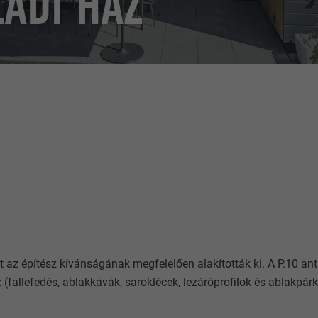
ÁDI HÁZ
 az építész kívánságának megfelelően alakították ki. A P.10 ant
 (fallefedés, ablakkávák, saroklécek, lezáróprofilok és ablakpá