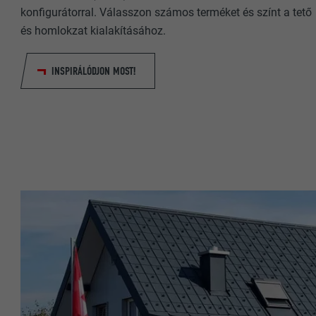
CÉL
konfigurátorral. Válasszon számos terméket és színt a tető
CÉL
és homlokzat kialakításához.
INSPIRÁLÓDJON MOST!
NÉV
NÉV
SZOLGÁLTA
SZOLGÁLTA
FOLYAMAT
FOLYAMAT
CÉL
CÉL
NÉV
NÉV
SZOLGÁLTA
SZOLGÁLTA
FOLYAMAT
FOLYAMAT