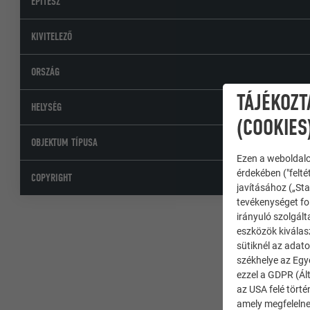
ÉPÍTÉSZ
KIVITELEZŐ
ORSZÁG
TÁJÉKOZT
HELYSÉG
(COOKIES
OBJEKTUM TÍPUSA
Ezen a weboldalo
érdekében ("felté
COPYRIGHT
javításához („Sta
tevékenységet fol
irányuló szolgált
eszközök kiválas
sütiknél az adato
székhelye az Egy
ezzel a GDPR (Ált
az USA felé tört
amely megfelelne