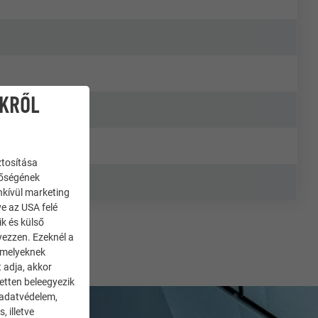
IKRŐL
ztosítása
nőségének
enkívül marketing
ve az USA felé
ik és külső
yezzen. Ezeknél a
 amelyeknek
 adja, akkor
zetten beleegyezik
 adatvédelem,
 illetve