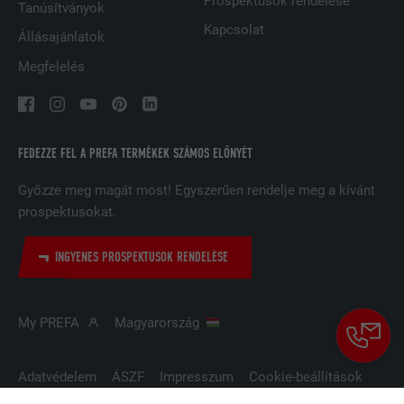
Prospektusok rendelése
Tanúsítványok
A LinkedIn közösségi hálózati
Kapcsolat
szolgáltatás használja, célja a
Állásajánlatok
CÉL
beágyazott szolgáltatások nyomon
Megfelelés
követése
NÉV
UserMatchHistory
FEDEZZE FEL A PREFA TERMÉKEK SZÁMOS ELŐNYÉT
SZOLGÁLTATÓ
LinkedIn
Győzze meg magát most! Egyszerűen rendelje meg a kívánt
prospektusokat.
FOLYAMAT
29 nap
A többes webhelyek látogatóinak
INGYENES PROSPEKTUSOK RENDELÉSE
nyomon követésére használatos azzal
CÉL
a céllal, hogy jól illeszkedő hirdetéseket
tegyen lehetővé a látogató preferenciái
My PREFA
Magyarország
alapján.
Adatvédelem
ÁSZF
Impresszum
Cookie-beállítások
NÉV
lidc