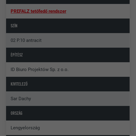
PREFALZ tetőfedő rendszer
SZÍN
02 P.10 antracit
ÉPÍTÉSZ
ID Biuro Projektów Sp. z o.o.
KIVITELEZŐ
Sar Dachy
ORSZÁG
Lengyelország