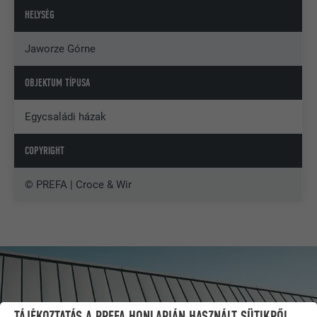
HELYSÉG
Jaworze Górne
OBJEKTUM TÍPUSA
Egycsaládi házak
COPYRIGHT
© PREFA | Croce & Wir
TÁJÉKOZTATÁS A PREFA HONLAPJÁN HASZNÁLT SÜTIKRŐL