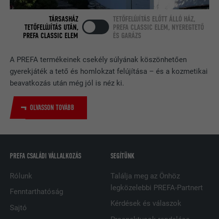
TÁRSASHÁZ
TETŐFELÚJÍTÁS ELŐTT ÁLLÓ HÁZ,
TETŐFELÚJÍTÁS UTÁN,
PREFA CLASSIC ELEM, NYEREGTETŐ
NÉV
bcookie
PREFA CLASSIC ELEM
ÉS GARÁZS
SZOLGÁLTATÓ
LinkedIn
A PREFA termékeinek csekély súlyának köszönhetően
FOLYAMAT
2 év
gyerekjáték a tető és homlokzat felújítása – és a kozmetikai
beavatkozás után még jól is néz ki.
A LinkedIn közösségi hálózati
szolgáltatás használja, célja a
OLVASSON TOVÁBB
CÉL
beágyazott szolgáltatások nyomon
követése.
PREFA CSALÁDI VÁLLALKOZÁS
SEGÍTÜNK
NÉV
bscookie
Rólunk
Találja meg az Önhöz
SZOLGÁLTATÓ
LinkedIn
legközelebbi PREFA-Partnert
Fenntarthatóság
FOLYAMAT
2 év
Kérdések és válaszok
Sajtó