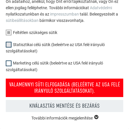
Ön adataihoz, anélkül, hogy Önt erről tájékoztatnák, vagy Ön ez
ellen jogilag felléphetne. További információkat
Adatvédelmi
nyilatkozatunkban és az
impresszumban
talál. Beleegyezését a
sütibeállításokban
bármikor visszavonhatja.
Feltétlen szükséges sütik
Statisztikai célú sütik (beleértve az USA felé irányuló
szolgáltatásokat)
Marketing célú sütik (beleértve az USA felé irányuló
szolgáltatásokat)
VALAMENNYI SÜTI ELFOGADÁSA (BELEÉRTVE AZ USA FELÉ
IRÁNYULÓ SZOLGÁLTATÁSOKAT).
PREFA tető- és homlokzati konfigurátor
Tervezze meg (álmai) házát a PREFA online konfigurátorral.
KIVÁLASZTÁS MENTÉSE ÉS BEZÁRÁS
Válasszon számos terméket és színt a tető és homlokzat
kialakításához.
További információk megjelenítése
FELTÉTLEN SZÜKSÉGES SÜTIK
A „feltétlen szükséges sütik” kategóriába tartozó sütik a