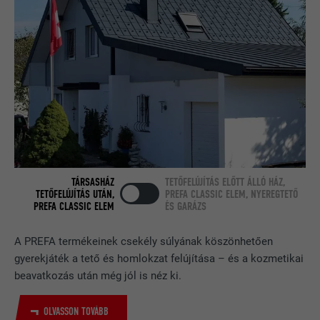
FOLYAMAT
Munkamenet
ellenőrzésére, hogy a böngésző engedi-
CÉL
e sütik elhelyezését. Azonosító
A LinkedIn használja, ha egy weboldal
jellemzőket nem tartalmaz.
CÉL
beágyazott nyomonkövetési ablakot
tartalmaz.
NÉV
bcookie
SZOLGÁLTATÓ
LinkedIn
TÁRSASHÁZ
TETŐFELÚJÍTÁS ELŐTT ÁLLÓ HÁZ,
FOLYAMAT
2 év
TETŐFELÚJÍTÁS UTÁN,
PREFA CLASSIC ELEM, NYEREGTETŐ
PREFA CLASSIC ELEM
ÉS GARÁZS
A LinkedIn közösségi hálózati
szolgáltatás használja, célja a
CÉL
A PREFA termékeinek csekély súlyának köszönhetően
beágyazott szolgáltatások nyomon
gyerekjáték a tető és homlokzat felújítása – és a kozmetikai
követése.
beavatkozás után még jól is néz ki.
NÉV
bscookie
OLVASSON TOVÁBB