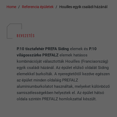
Home
Referencia épületek
Houilles egyik családi házánál
BEVEZETÉS
P.10 tisztafehér PREFA Siding
elemek és
P.10
világosszürke PREFALZ
elemek hatásos
kombinációját választották Houilles (Franciaország)
egyik családi házánál. Az épület elülső oldalát Siding
elemekkel burkolták. A nyeregtetőtől kezdve egészen
az épület minden oldaláig PREFALZ
alumíniumburkolatot használtak, melyeket különböző
sarniszélességekben helyeztek el. Az épület hátsó
oldala szintén PREFALZ homlokzattal készült.