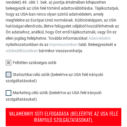
rendelet) 49. cikk 1. bek. a) pontja értelmében kifejezetten
sokoldalúan felhasználható az alumínium. Fedezzen fel
beleegyezik az USA felé történő adattovábbításba. Tájékoztatjuk,
további lenyűgöző projekteket a tartós PREFA
hogy az USA-ban nincs olyan szintű adatvédelem, amely
alumínium megoldásokkal tetőkhöz, napelemekhez és
megfelelne az Európai Unió normáinak. Különösképpen, az USA
hatóságai ellenőrzés, illetve felügyelet céljából hozzáférhetnek az
homlokzatokhoz.
Ön adataihoz, anélkül, hogy Önt erről tájékoztatnák, vagy Ön ez
ellen jogilag felléphetne. További információkat
Adatvédelmi
nyilatkozatunkban és az
impresszumban
talál. Beleegyezését a
TEKINTSE MEG TOVÁBBI REFERENCIÁINKAT
sütibeállításokban
bármikor visszavonhatja.
Feltétlen szükséges sütik
Statisztikai célú sütik (beleértve az USA felé irányuló
szolgáltatásokat)
Marketing célú sütik (beleértve az USA felé irányuló
szolgáltatásokat)
VALAMENNYI SÜTI ELFOGADÁSA (BELEÉRTVE AZ USA FELÉ
IRÁNYULÓ SZOLGÁLTATÁSOKAT).