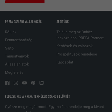
SZOLGÁLTATÓ
LinkedIn
FOLYAMAT
2 év
PREFA CSALÁDI VÁLLALKOZÁS
SEGÍTÜNK
A LinkedIn közösségi hálózati
Rólunk
Találja meg az Önhöz
szolgáltatás használja, célja a
legközelebbi PREFA-Partnert
CÉL
Fenntarthatóság
beágyazott szolgáltatások nyomon
Kérdések és válaszok
követése
Sajtó
Prospektusok rendelése
Tanúsítványok
Kapcsolat
NÉV
UserMatchHistory
Állásajánlatok
Megfelelés
SZOLGÁLTATÓ
LinkedIn
FOLYAMAT
29 nap
FEDEZZE FEL A PREFA TERMÉKEK SZÁMOS ELŐNYÉT
A többes webhelyek látogatóinak
nyomon követésére használatos azzal
Győzze meg magát most! Egyszerűen rendelje meg a kívánt
CÉL
a céllal, hogy jól illeszkedő hirdetéseket