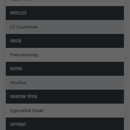
KIVITELEZŐ
LC Couverture
ORSZÁG
Franciaország
HELYSÉG
Houilles
OBJEKTUM TÍPUSA
Egycsaládi házak
COPYRIGHT