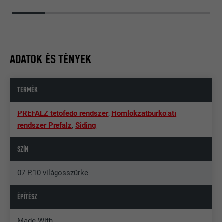
ADATOK ÉS TÉNYEK
TERMÉK
PREFALZ tetőfedő rendszer
,
Homlokzatburkolati
rendszer Prefalz
,
Siding
SZÍN
07 P.10 világosszürke
ÉPÍTÉSZ
Made With