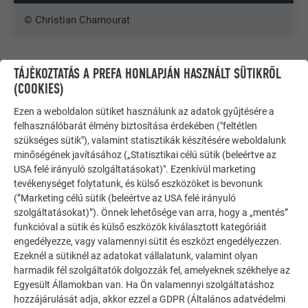
© Christian Chamourat
TÁJÉKOZTATÁS A PREFA HONLAPJÁN HASZNÁLT SÜTIKRŐL
(COOKIES)
Ezen a weboldalon sütiket használunk az adatok gyűjtésére a
felhasználóbarát élmény biztosítása érdekében ("feltétlen
szükséges sütik"), valamint statisztikák készítésére weboldalunk
minőségének javításához („Statisztikai célú sütik (beleértve az
USA felé irányuló szolgáltatásokat)". Ezenkívül marketing
tevékenységet folytatunk, és külső eszközöket is bevonunk
(”Marketing célú sütik (beleértve az USA felé irányuló
szolgáltatásokat)”). Önnek lehetősége van arra, hogy a „mentés”
funkcióval a sütik és külső eszközök kiválasztott kategóriáit
engedélyezze, vagy valamennyi sütit és eszközt engedélyezzen.
Ezeknél a sütiknél az adatokat vállalatunk, valamint olyan
TOVÁBBI ÉPÜLETEK
harmadik fél szolgáltatók dolgozzák fel, amelyeknek székhelye az
INSPIRÁLÓDJON
Egyesült Államokban van. Ha Ön valamennyi szolgáltatáshoz
hozzájárulását adja, akkor ezzel a GDPR (Általános adatvédelmi
A PREFA referencia galéria bemutatja, milyen