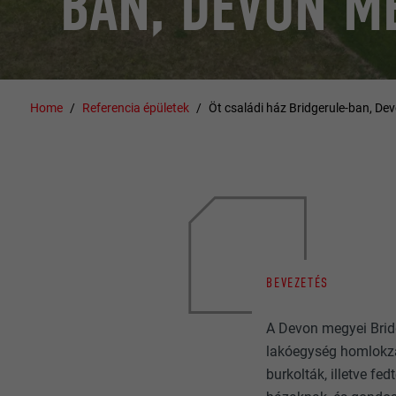
BAN, DEVON M
Home
Referencia épületek
Öt családi ház Bridgerule-ban, D
BEVEZETÉS
A Devon megyei Bridg
lakóegység homlokzatf
burkolták, illetve f