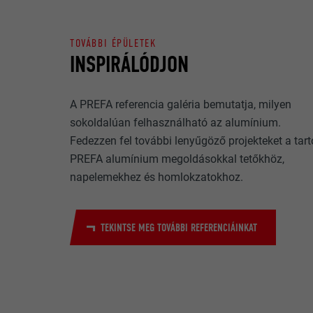
megértésében, 
FOLYAMAT
felhasználói é
TOVÁBBI ÉPÜLETEK
INSPIRÁLÓDJON
NÉV
CÉL
MARKETING CÉL
SZOLGÁLTA
A PREFA referencia galéria bemutatja, milyen
A „marketing cé
sokoldalúan felhasználható az alumínium.
(harmadik fél s
FOLYAMAT
NÉV
érdekében a fel
Fedezzen fel további lenyűgöző projekteket a tart
akkor a videóp
SZOLGÁLTA
PREFA alumínium megoldásokkal tetőkhöz,
engedélyezést 
CÉL
napelemekhez és homlokzatokhoz.
FOLYAMAT
NÉV
TEKINTSE MEG TOVÁBBI REFERENCIÁINKAT
SZOLGÁLTA
NÉV
CÉL
FOLYAMAT
SZOLGÁLTA
FOLYAMAT