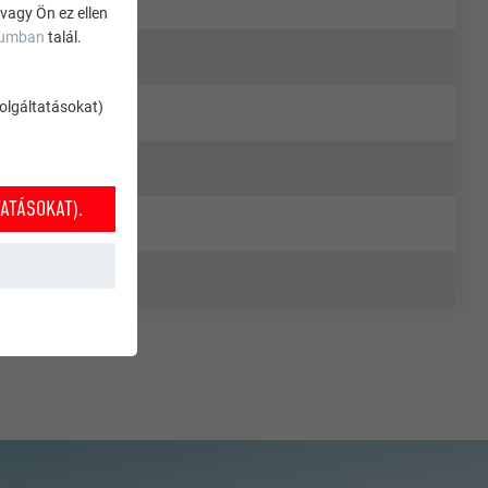
 vagy Ön ez ellen
zumban
talál.
szolgáltatásokat)
ATÁSOKAT).
k működéséhez
nket annak