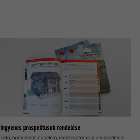
nt hány
relmek
oogle
datok
beállításait.
ató hogyan
Ingyenes prospektusok rendelése
Tető, homlokzat, napelem, ereszcsatorna & árvízvédelem -