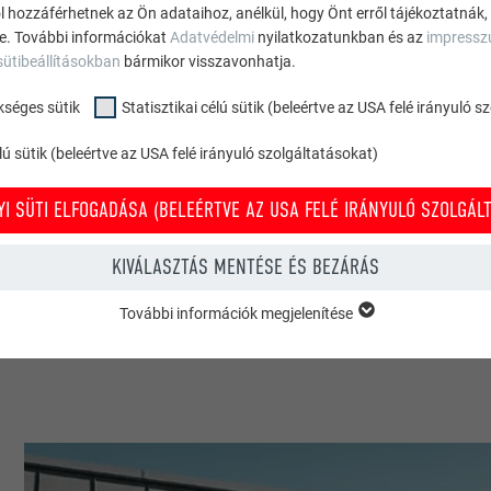
r)
ól hozzáférhetnek az Ön adataihoz, anélkül, hogy Önt erről tájékoztatnák,
ne. További információkat
Adatvédelmi
nyilatkozatunkban és az
impress
sütibeállításokban
bármikor visszavonhatja.
kséges sütik
Statisztikai célú sütik (beleértve az USA felé irányuló 
ú sütik (beleértve az USA felé irányuló szolgáltatásokat)
I SÜTI ELFOGADÁSA (BELEÉRTVE AZ USA FELÉ IRÁNYULÓ SZOLGÁLT
artmanházak
KIVÁLASZTÁS MENTÉSE ÉS BEZÁRÁS
További információk megjelenítése
KSÉGES SÜTIK
ükséges sütik” kategóriába tartozó sütik a weboldal alapvető funkcióina
zel biztosítható, hogy a weboldal kifogástalanul működjön.
Süti információk megjelenítése
PHPSESSID
ÉLÚ SÜTIK (BELEÉRTVE AZ USA FELÉ IRÁNYULÓ SZOLGÁLTATÁSOKAT)
TÓ
PHP
” célú sütik (beleértve az USA felé irányuló szolgáltatásokat) segítenek mi