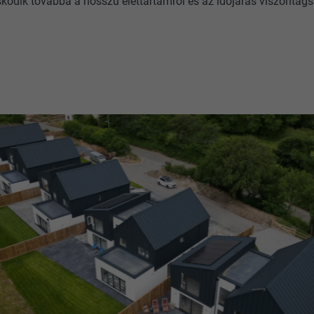
kodik továbbá a hosszú élettartamról és az időjárás viszontag