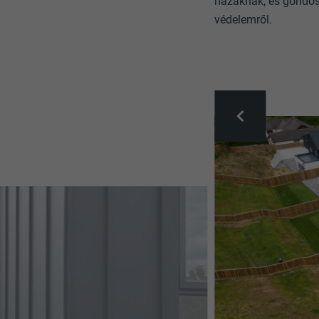
házaknak, és gondos
védelemről.