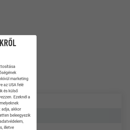
IKRŐL
ztosítása
nőségének
enkívül marketing
ve az USA felé
ik és külső
yezzen. Ezeknél a
 amelyeknek
 adja, akkor
zetten beleegyezik
 adatvédelem,
 illetve