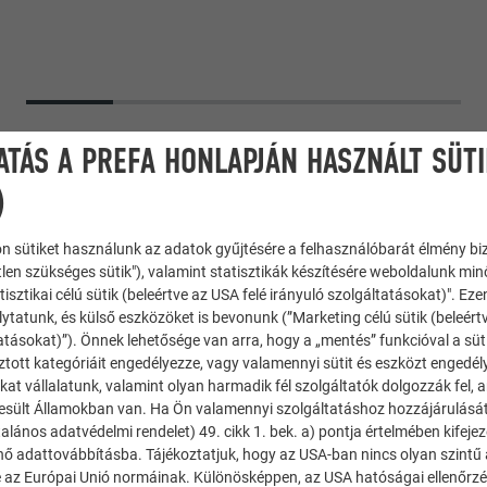
ATÁS A PREFA HONLAPJÁN HASZNÁLT SÜT
)
n sütiket használunk az adatok gyűjtésére a felhasználóbarát élmény bi
tlen szükséges sütik"), valamint statisztikák készítésére weboldalunk mi
tisztikai célú sütik (beleértve az USA felé irányuló szolgáltatásokat)". Ez
ytatunk, és külső eszközöket is bevonunk (”Marketing célú sütik (beleért
atásokat)”). Önnek lehetősége van arra, hogy a „mentés” funkcióval a süt
ztott kategóriáit engedélyezze, vagy valamennyi sütit és eszközt engedél
rendszer
,
Homlokzatburkolati rendszer Prefalz
kat vállalatunk, valamint olyan harmadik fél szolgáltatók dolgozzák fel,
esült Államokban van. Ha Ön valamennyi szolgáltatáshoz hozzájárulását
alános adatvédelmi rendelet) 49. cikk 1. bek. a) pontja értelmében kifeje
énő adattovábbításba. Tájékoztatjuk, hogy az USA-ban nincs olyan szintű
 az Európai Unió normáinak. Különösképpen, az USA hatóságai ellenőrzés,