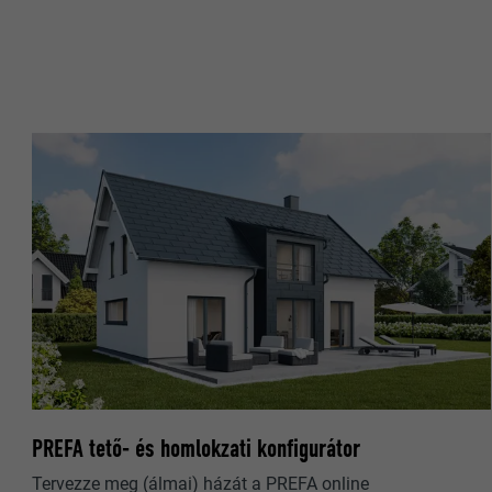
CÉL
CÉL
NÉV
NÉV
SZOLGÁLTA
SZOLGÁLTA
FOLYAMAT
FOLYAMAT
CÉL
CÉL
NÉV
NÉV
SZOLGÁLTA
SZOLGÁLTA
PREFA tető- és homlokzati konfigurátor
FOLYAMAT
Tervezze meg (álmai) házát a PREFA online
FOLYAMAT