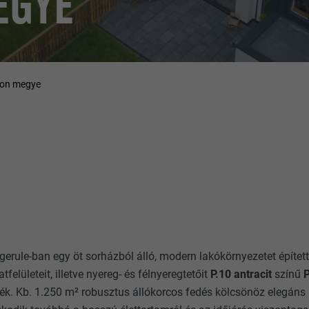
EGYE
evon megye
erule-ban egy öt sorházból álló, modern lakókörnyezetet építette
elületeit, illetve nyereg- és félnyeregtetőit
P.10 antracit
színű
edték. Kb. 1.250 m² robusztus állókorcos fedés kölcsönöz elegáns