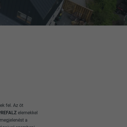
k fel. Az öt
PREFALZ
elemekkel
 megjelenést a