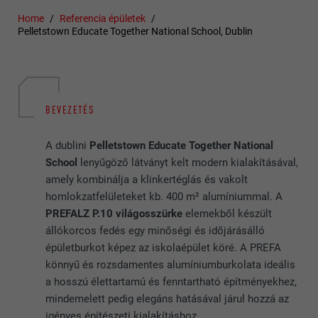
Home
Referencia épületek
Pelletstown Educate Together National School, Dublin
BEVEZETÉS
A dublini
Pelletstown Educate Together National
School
lenyűgöző látványt kelt modern kialakításával,
amely kombinálja a klinkertéglás és vakolt
homlokzatfelületeket kb. 400 m² alumíniummal. A
PREFALZ P.10 világosszürke
elemekből készült
állókorcos fedés egy minőségi és időjárásálló
épületburkot képez az iskolaépület köré. A PREFA
könnyű és rozsdamentes alumíniumburkolata ideális
a hosszú élettartamú és fenntartható építményekhez,
mindemelett pedig elegáns hatásával járul hozzá az
igényes építészeti kialakításhoz.