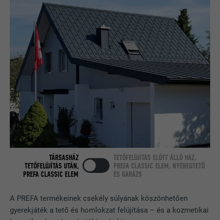
Teszt jelleggel alkalmazzák annak
FOLYAMAT
Munkamenet
ellenőrzésére, hogy a böngésző engedi-
CÉL
e sütik elhelyezését. Azonosító
A LinkedIn használja, ha egy weboldal
jellemzőket nem tartalmaz.
CÉL
beágyazott nyomonkövetési ablakot
tartalmaz.
NÉV
bcookie
SZOLGÁLTATÓ
LinkedIn
FOLYAMAT
2 év
TÁRSASHÁZ
TETŐFELÚJÍTÁS ELŐTT ÁLLÓ HÁZ,
A LinkedIn közösségi hálózati
TETŐFELÚJÍTÁS UTÁN,
PREFA CLASSIC ELEM, NYEREGTETŐ
PREFA CLASSIC ELEM
ÉS GARÁZS
szolgáltatás használja, célja a
CÉL
beágyazott szolgáltatások nyomon
követése.
A PREFA termékeinek csekély súlyának köszönhetően
gyerekjáték a tető és homlokzat felújítása – és a kozmetikai