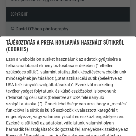
COPYRIGHT
© David O'Shea photography
TÁJÉKOZTATÁS A PREFA HONLAPJÁN HASZNÁLT SÜTIKRŐL
(COOKIES)
Ezen a weboldalon sütiket használunk az adatok gyűjtésére a
felhasználóbarát élmény biztosítása érdekében ("feltétlen
szükséges sütik"), valamint statisztikák készítésére weboldalunk
minőségének javításához („Statisztikai célú sütik (beleértve az
USA felé irányuló szolgáltatásokat)". Ezenkívül marketing
tevékenységet folytatunk, és külső eszközöket is bevonunk
(”Marketing célú sütik (beleértve az USA felé irányuló
szolgáltatásokat)”). Önnek lehetősége van arra, hogy a „mentés”
funkcióval a sütik és külső eszközök kiválasztott kategóriáit
engedélyezze, vagy valamennyi sütit és eszközt engedélyezzen.
Ezeknél a sütiknél az adatokat vállalatunk, valamint olyan
harmadik fél szolgáltatók dolgozzák fel, amelyeknek székhelye az
TOVÁBBI ÉPÜLETEK
Egyesült Államokban van. Ha Ön valamennyi szolgáltatáshoz