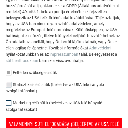
INSPIRÁLÓDJON
hozzájárulását adja, akkor ezzel a GDPR (Általános adatvédelmi
rendelet) 49. cikk 1. bek. a) pontja értelmében kifejezetten
beleegyezik az USA felé történő adattovábbításba. Tájékoztatjuk,
A PREFA referencia galéria bemutatja, milyen
hogy az USA-ban nincs olyan szintű adatvédelem, amely
sokoldalúan felhasználható az alumínium. Fedezzen fel
megfelelne az Európai Unió normáinak. Különösképpen, az USA
további lenyűgöző projekteket a tartós PREFA
hatóságai ellenőrzés, illetve felügyelet céljából hozzáférhetnek az
alumínium megoldásokkal tetőkhöz, napelemekhez és
Ön adataihoz, anélkül, hogy Önt erről tájékoztatnák, vagy Ön ez
homlokzatokhoz.
ellen jogilag felléphetne. További információkat
Adatvédelmi
nyilatkozatunkban és az
impresszumban
talál. Beleegyezését a
sütibeállításokban
bármikor visszavonhatja.
TEKINTSE MEG TOVÁBBI REFERENCIÁINKAT
Feltétlen szükséges sütik
Statisztikai célú sütik (beleértve az USA felé irányuló
szolgáltatásokat)
Marketing célú sütik (beleértve az USA felé irányuló
szolgáltatásokat)
VALAMENNYI SÜTI ELFOGADÁSA (BELEÉRTVE AZ USA FELÉ