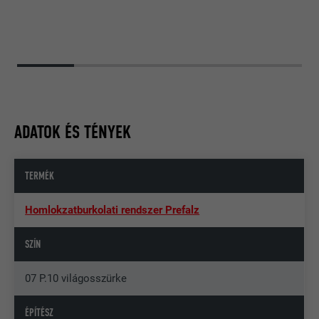
ADATOK ÉS TÉNYEK
TERMÉK
Homlokzatburkolati rendszer Prefalz
SZÍN
07 P.10 világosszürke
ÉPÍTÉSZ