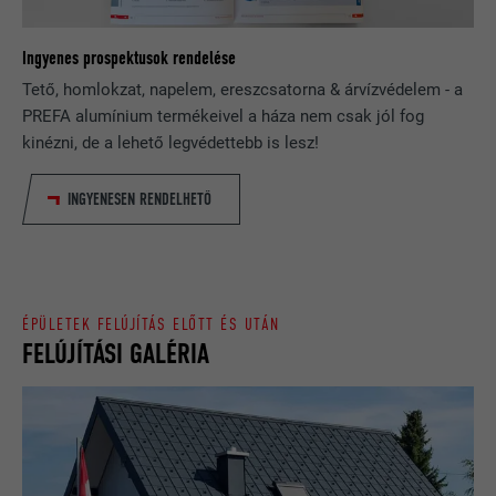
NÉV
_gid
eredményt jelenítsenek meg (pl. 10
vagy 20), vagy hogy a Google
SZOLGÁLTATÓ
Google Universal Analytics
Ingyenes prospektusok rendelése
SafeSearch szűrőt aktiválni kívánja-e.
Tető, homlokzat, napelem, ereszcsatorna & árvízvédelem - a
FOLYAMAT
1 nap
PREFA alumínium termékeivel a háza nem csak jól fog
NÉV
lang
kinézni, de a lehető legvédettebb is lesz!
Egy egyértelmű azonosítót jegyez be,
amelyet statisztikai adatok
SZOLGÁLTATÓ
ads.linkedin.com
INGYENESEN RENDELHETŐ
CÉL
generálására használnak azzal
kapcsolatban, hogy a látogató hogyan
FOLYAMAT
Munkamenet
használja a weboldalt.
Elmenti egy weboldalnak a felhasználó
CÉL
által választott nyelvi beállításait.
ÉPÜLETEK FELÚJÍTÁS ELŐTT ÉS UTÁN
NÉV
_gaexp
FELÚJÍTÁSI GALÉRIA
SZOLGÁLTATÓ
Google Optimize
NÉV
lang
FOLYAMAT
90 nap
SZOLGÁLTATÓ
LinkedIn
Teszt jelleggel alkalmazzák annak
FOLYAMAT
Munkamenet