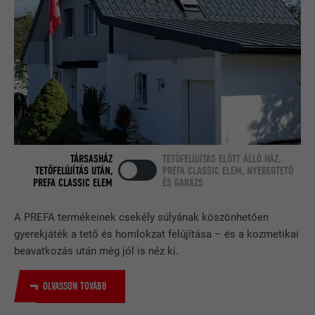
ellenőrzésére, hogy a böngésző engedi-
CÉL
e sütik elhelyezését. Azonosító
A LinkedIn használja, ha egy weboldal
jellemzőket nem tartalmaz.
CÉL
beágyazott nyomonkövetési ablakot
tartalmaz.
NÉV
bcookie
SZOLGÁLTATÓ
LinkedIn
TÁRSASHÁZ
TETŐFELÚJÍTÁS ELŐTT ÁLLÓ HÁZ,
FOLYAMAT
2 év
TETŐFELÚJÍTÁS UTÁN,
PREFA CLASSIC ELEM, NYEREGTETŐ
PREFA CLASSIC ELEM
ÉS GARÁZS
A LinkedIn közösségi hálózati
szolgáltatás használja, célja a
A PREFA termékeinek csekély súlyának köszönhetően
CÉL
beágyazott szolgáltatások nyomon
gyerekjáték a tető és homlokzat felújítása – és a kozmetikai
követése.
beavatkozás után még jól is néz ki.
OLVASSON TOVÁBB
NÉV
bscookie