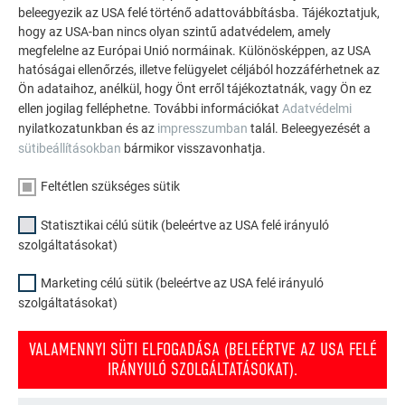
beleegyezik az USA felé történő adattovábbításba. Tájékoztatjuk,
további lenyűgöző projekteket a tartós PREFA
hogy az USA-ban nincs olyan szintű adatvédelem, amely
alumínium megoldásokkal tetőkhöz, napelemekhez és
megfelelne az Európai Unió normáinak. Különösképpen, az USA
homlokzatokhoz.
hatóságai ellenőrzés, illetve felügyelet céljából hozzáférhetnek az
Ön adataihoz, anélkül, hogy Önt erről tájékoztatnák, vagy Ön ez
ellen jogilag felléphetne. További információkat
Adatvédelmi
TEKINTSE MEG TOVÁBBI REFERENCIÁINKAT
nyilatkozatunkban és az
impresszumban
talál. Beleegyezését a
sütibeállításokban
bármikor visszavonhatja.
Feltétlen szükséges sütik
Statisztikai célú sütik (beleértve az USA felé irányuló
szolgáltatásokat)
Marketing célú sütik (beleértve az USA felé irányuló
szolgáltatásokat)
VALAMENNYI SÜTI ELFOGADÁSA (BELEÉRTVE AZ USA FELÉ
IRÁNYULÓ SZOLGÁLTATÁSOKAT).