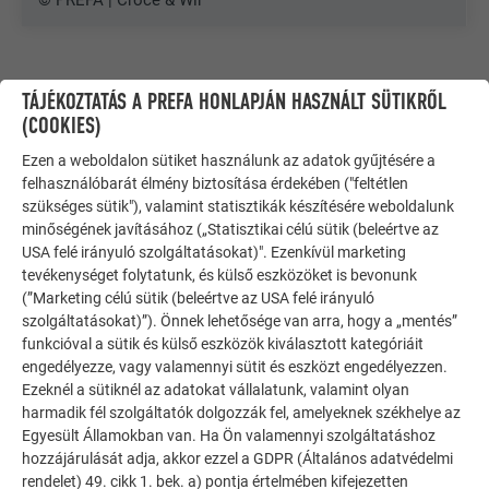
© PREFA | Croce & Wir
TÁJÉKOZTATÁS A PREFA HONLAPJÁN HASZNÁLT SÜTIKRŐL
(COOKIES)
Ezen a weboldalon sütiket használunk az adatok gyűjtésére a
felhasználóbarát élmény biztosítása érdekében ("feltétlen
szükséges sütik"), valamint statisztikák készítésére weboldalunk
minőségének javításához („Statisztikai célú sütik (beleértve az
USA felé irányuló szolgáltatásokat)". Ezenkívül marketing
tevékenységet folytatunk, és külső eszközöket is bevonunk
(”Marketing célú sütik (beleértve az USA felé irányuló
szolgáltatásokat)”). Önnek lehetősége van arra, hogy a „mentés”
funkcióval a sütik és külső eszközök kiválasztott kategóriáit
engedélyezze, vagy valamennyi sütit és eszközt engedélyezzen.
TOVÁBBI ÉPÜLETEK
Ezeknél a sütiknél az adatokat vállalatunk, valamint olyan
INSPIRÁLÓDJON
harmadik fél szolgáltatók dolgozzák fel, amelyeknek székhelye az
Egyesült Államokban van. Ha Ön valamennyi szolgáltatáshoz
A PREFA referencia galéria bemutatja, milyen
hozzájárulását adja, akkor ezzel a GDPR (Általános adatvédelmi
sokoldalúan felhasználható az alumínium. Fedezzen fel
rendelet) 49. cikk 1. bek. a) pontja értelmében kifejezetten