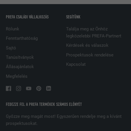
SZOLGÁLTATÓ
LinkedIn
PREFA CSALÁDI VÁLLALKOZÁS
SEGÍTÜNK
FOLYAMAT
2 év
Rólunk
Találja meg az Önhöz
A LinkedIn közösségi hálózati
legközelebbi PREFA-Partnert
szolgáltatás használja, célja a
Fenntarthatóság
CÉL
beágyazott szolgáltatások nyomon
Kérdések és válaszok
Sajtó
követése
Prospektusok rendelése
Tanúsítványok
Kapcsolat
Állásajánlatok
NÉV
UserMatchHistory
Megfelelés
SZOLGÁLTATÓ
LinkedIn
FOLYAMAT
29 nap
FEDEZZE FEL A PREFA TERMÉKEK SZÁMOS ELŐNYÉT
A többes webhelyek látogatóinak
nyomon követésére használatos azzal
Győzze meg magát most! Egyszerűen rendelje meg a kívánt
CÉL
a céllal, hogy jól illeszkedő hirdetéseket
prospektusokat.
tegyen lehetővé a látogató preferenciái