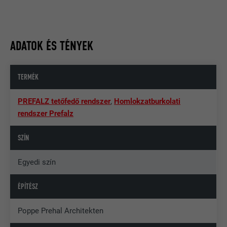
ADATOK ÉS TÉNYEK
TERMÉK
PREFALZ tetőfedő rendszer
,
Homlokzatburkolati
rendszer Prefalz
SZÍN
Egyedi szín
ÉPÍTÉSZ
Poppe Prehal Architekten