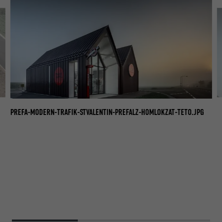
PG
PR
PREFA-MODERN-TRAFIK-STVALENTIN-PREFALZ-HOMLOKZAT-TETO.JPG