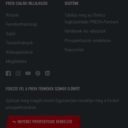
PREFA CSALÁDI VÁLLALKOZÁS
SEGÍTÜNK
FOLYAMAT
2 év
Rólunk
Találja meg az Önhöz
legközelebbi PREFA-Partnert
A LinkedIn közösségi hálózati
Fenntarthatóság
szolgáltatás használja, célja a
Kérdések és válaszok
CÉL
Sajtó
beágyazott szolgáltatások nyomon
Prospektusok rendelése
követése
Tanúsítványok
Kapcsolat
Állásajánlatok
Megfelelés
NÉV
UserMatchHistory
SZOLGÁLTATÓ
LinkedIn
FOLYAMAT
29 nap
FEDEZZE FEL A PREFA TERMÉKEK SZÁMOS ELŐNYÉT
A többes webhelyek látogatóinak
Győzze meg magát most! Egyszerűen rendelje meg a kívánt
nyomon követésére használatos azzal
prospektusokat.
CÉL
a céllal, hogy jól illeszkedő hirdetéseket
tegyen lehetővé a látogató preferenciái
INGYENES PROSPEKTUSOK RENDELÉSE
alapján.