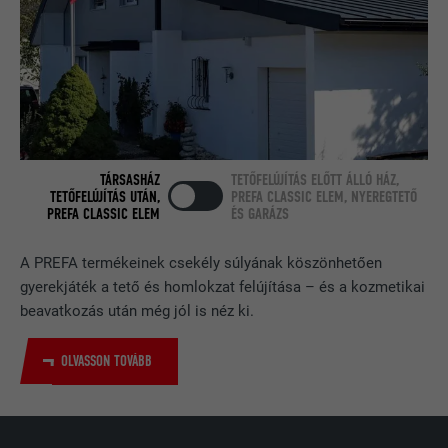
e sütik elhelyezését. Azonosító
A LinkedIn használja, ha egy weboldal
jellemzőket nem tartalmaz.
CÉL
beágyazott nyomonkövetési ablakot
tartalmaz.
NÉV
bcookie
SZOLGÁLTATÓ
LinkedIn
TÁRSASHÁZ
TETŐFELÚJÍTÁS ELŐTT ÁLLÓ HÁZ,
TETŐFELÚJÍTÁS UTÁN,
PREFA CLASSIC ELEM, NYEREGTETŐ
PREFA CLASSIC ELEM
ÉS GARÁZS
FOLYAMAT
2 év
A LinkedIn közösségi hálózati
A PREFA termékeinek csekély súlyának köszönhetően
szolgáltatás használja, célja a
gyerekjáték a tető és homlokzat felújítása – és a kozmetikai
CÉL
beágyazott szolgáltatások nyomon
beavatkozás után még jól is néz ki.
követése.
OLVASSON TOVÁBB
NÉV
bscookie
SZOLGÁLTATÓ
LinkedIn