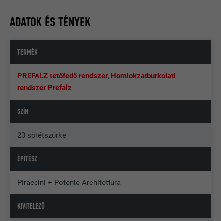
ADATOK ÉS TÉNYEK
TERMÉK
PREFALZ tetőfedő rendszer
,
Homlokzatburkolati
rendszer Prefalz
SZÍN
23 sötétszürke
ÉPÍTÉSZ
Piraccini + Potente Architettura
KIVITELEZŐ