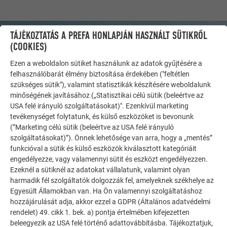
TÁJÉKOZTATÁS A PREFA HONLAPJÁN HASZNÁLT SÜTIKRŐL
(COOKIES)
Ezen a weboldalon sütiket használunk az adatok gyűjtésére a
felhasználóbarát élmény biztosítása érdekében ("feltétlen
szükséges sütik"), valamint statisztikák készítésére weboldalunk
minőségének javításához („Statisztikai célú sütik (beleértve az
USA felé irányuló szolgáltatásokat)". Ezenkívül marketing
tevékenységet folytatunk, és külső eszközöket is bevonunk
(”Marketing célú sütik (beleértve az USA felé irányuló
szolgáltatásokat)”). Önnek lehetősége van arra, hogy a „mentés”
funkcióval a sütik és külső eszközök kiválasztott kategóriáit
TOVÁBBI ÉPÜLETEK
engedélyezze, vagy valamennyi sütit és eszközt engedélyezzen.
INSPIRÁLÓDJON
Ezeknél a sütiknél az adatokat vállalatunk, valamint olyan
harmadik fél szolgáltatók dolgozzák fel, amelyeknek székhelye az
A PREFA referencia galéria bemutatja, milyen
Egyesült Államokban van. Ha Ön valamennyi szolgáltatáshoz
sokoldalúan felhasználható az alumínium. Fedezzen fel
hozzájárulását adja, akkor ezzel a GDPR (Általános adatvédelmi
további lenyűgöző projekteket a tartós PREFA
rendelet) 49. cikk 1. bek. a) pontja értelmében kifejezetten
beleegyezik az USA felé történő adattovábbításba. Tájékoztatjuk,
alumínium megoldásokkal tetőkhöz, napelemekhez és