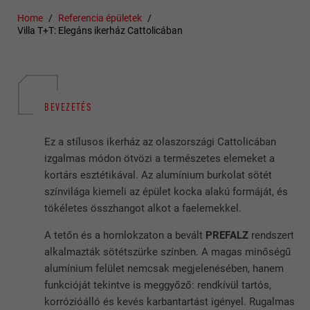
Home
Referencia épületek
Villa T+T: Elegáns ikerház Cattolicában
BEVEZETÉS
Ez a stílusos ikerház az olaszországi Cattolicában
izgalmas módon ötvözi a természetes elemeket a
kortárs esztétikával. Az alumínium burkolat sötét
színvilága kiemeli az épület kocka alakú formáját, és
tökéletes összhangot alkot a faelemekkel.
A tetőn és a homlokzaton a bevált
PREFALZ
rendszert
alkalmazták sötétszürke színben. A magas minőségű
alumínium felület nemcsak megjelenésében, hanem
funkcióját tekintve is meggyőző: rendkívül tartós,
korrózióálló és kevés karbantartást igényel. Rugalmas