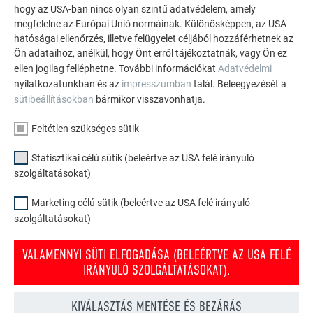
hogy az USA-ban nincs olyan szintű adatvédelem, amely
homlokzatokhoz.
megfelelne az Európai Unió normáinak. Különösképpen, az USA
hatóságai ellenőrzés, illetve felügyelet céljából hozzáférhetnek az
Ön adataihoz, anélkül, hogy Önt erről tájékoztatnák, vagy Ön ez
TEKINTSE MEG TOVÁBBI REFERENCIÁINKAT
ellen jogilag felléphetne. További információkat
Adatvédelmi
nyilatkozatunkban és az
impresszumban
talál. Beleegyezését a
sütibeállításokban
bármikor visszavonhatja.
Feltétlen szükséges sütik
Statisztikai célú sütik (beleértve az USA felé irányuló
szolgáltatásokat)
Marketing célú sütik (beleértve az USA felé irányuló
szolgáltatásokat)
VALAMENNYI SÜTI ELFOGADÁSA (BELEÉRTVE AZ USA FELÉ
IRÁNYULÓ SZOLGÁLTATÁSOKAT).
KIVÁLASZTÁS MENTÉSE ÉS BEZÁRÁS