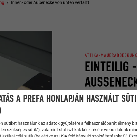
ung
Innen- oder Außenecke von unten verfalzt
ATTIKA-MAUERABDECKUNG
EINTEILIG 
AUSSENECK
ATÁS A PREFA HONLAPJÁN HASZNÁLT SÜT
In diesem Video wird di
)
Aussenecke aus einem St
n sütiket használunk az adatok gyűjtésére a felhasználóbarát élmény bi
tlen szükséges sütik"), valamint statisztikák készítésére weboldalunk mi
tisztikai célú sütik (beleértve az USA felé irányuló szolgáltatásokat)". Ez