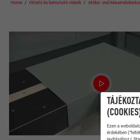
Home
Oktató és bemutató videók
Attika- und Mauerabdeck
TÁJÉKOZT
(COOKIES
Ezen a weboldalo
érdekében ("felté
javításához („Sta