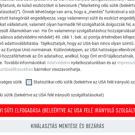
ytatunk, és külső eszközöket is bevonunk (”Marketing célú sütik (beleért
atásokat)”). Önnek lehetősége van arra, hogy a „mentés” funkcióval a süt
ztott kategóriáit engedélyezze, vagy valamennyi sütit és eszközt engedél
kat vállalatunk, valamint olyan harmadik fél szolgáltatók dolgozzák fel,
esült Államokban van. Ha Ön valamennyi szolgáltatáshoz hozzájárulását
alános adatvédelmi rendelet) 49. cikk 1. bek. a) pontja értelmében kifeje
énő adattovábbításba. Tájékoztatjuk, hogy az USA-ban nincs olyan szintű
 az Európai Unió normáinak. Különösképpen, az USA hatóságai ellenőrzés,
ATTIKA-MAUERABDECKUNG
ól hozzáférhetnek az Ön adataihoz, anélkül, hogy Önt erről tájékoztatnák,
ZWEITEILIG
ne. További információkat
Adatvédelmi
nyilatkozatunkban és az
impress
sütibeállításokban
bármikor visszavonhatja.
AUSSENECK
kséges sütik
Statisztikai célú sütik (beleértve az USA felé irányuló 
ú sütik (beleértve az USA felé irányuló szolgáltatásokat)
In diesem Video wird di
Aussenecke aus zwei Tei
I SÜTI ELFOGADÁSA (BELEÉRTVE AZ USA FELÉ IRÁNYULÓ SZOLGÁLT
KIVÁLASZTÁS MENTÉSE ÉS BEZÁRÁS