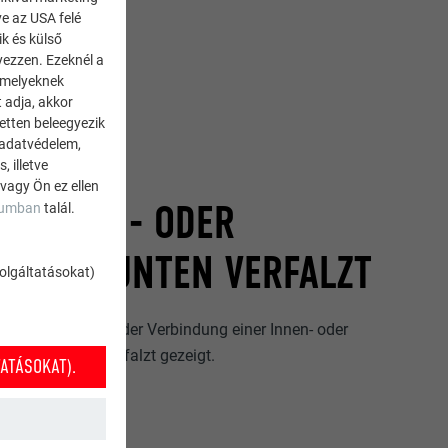
ve az USA felé
ik és külső
yezzen. Ezeknél a
 amelyeknek
 adja, akkor
zetten beleegyezik
 adatvédelem,
 illetve
:
 vagy Ön ez ellen
 - INNEN- ODER
zumban
talál.
E VON UNTEN VERFALZT
szolgáltatásokat)
e Ausführung von der Verbindung einer Innen- oder
len von unten verfalzt gezeigt.
ATÁSOKAT).