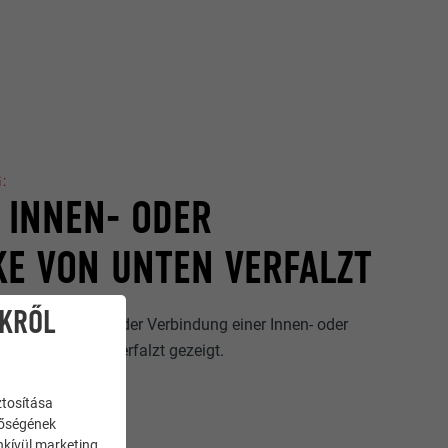
:
- INNEN- ODER
E VON UNTEN VERFALZT
IKRŐL
e Ausführung von der Verbindung einer Innen- oder
ück von unten verfalzt gezeigt.
ztosítása
nőségének
enkívül marketing