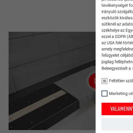
tevékenységet fol
irányuló szolgált
eszközök kiválas
sütiknél az adato
székhelye az Egy
ezzel a GDPR (Ált
az USA felé tört
amely megfelelne
felügyelet céljáb
jogilag felléphet
Beleegyezését a
Feltétlen szü
Marketing cél
VALAMENNY