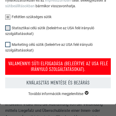
nyilatkozatunkban és az
impresszumban
talál. Beleegyezését a
sütibeállításokban
bármikor visszavonhatja.
Feltétlen szükséges sütik
Statisztikai célú sütik (beleértve az USA felé irányuló
szolgáltatásokat)
Marketing célú sütik (beleértve az USA felé irányuló
szolgáltatásokat)
VALAMENNYI SÜTI ELFOGADÁSA (BELEÉRTVE AZ USA FELÉ
IRÁNYULÓ SZOLGÁLTATÁSOKAT).
ATTIKA-MAUERABDECKUNG:
KIVÁLASZTÁS MENTÉSE ÉS BEZÁRÁS
INNEN- ODER AUSSENECKE MIT INTEGRIERTEM W
ANDANSCHLUSS
További információk megjelenítése
FELTÉTLEN SZÜKSÉGES SÜTIK
A „feltétlen szükséges sütik” kategóriába tartozó sütik a
In diesem Video wird die Ausführung von der Verbindung
weboldal alapvető funkcióinak működéséhez szükségesek.
mittels Liegefalz und Überschubleiste einer Innen- oder
Ezzel biztosítható, hogy a weboldal kifogástalanul működjön.