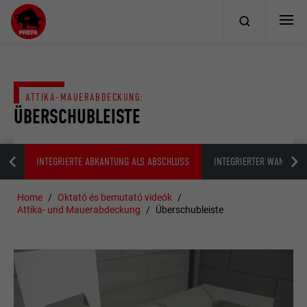
ATTIKA-MAUERABDECKUNG:
ÜBERSCHUBLEISTE
STE
INTEGRIERTE ABKANTUNG ALS ABSCHLUSS
INTEGRIERTER WANDANS
Home
Oktató és bemutató videók
Attika- und Mauerabdeckung
Überschubleiste