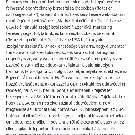
Ezen a weboldalon sütiket használunk az adatok gyűjtésére a
felhasználóbarát élmény biztosítása érdekében ("feltétlen
szükséges sütik"), valamint statisztikák készítésére weboldalunk
minőségének javításához („Statisztikai célú sütik (beleértve az
USA felé irányuló szolgáltatásokat)". Ezenkívül marketing
tevékenységet folytatunk, és külső eszközöket is bevonunk
(”Marketing célú sütik (beleértve az USA felé irányuló
szolgáltatásokat)”). Önnek lehetősége van arra, hogy a „mentés”
funkcióval a sütik és külső eszközök kiválasztott kategóriáit
engedélyezze, vagy valamennyi sütit és eszközt engedélyezzen.
Ezeknél a sütiknél az adatokat vállalatunk, valamint olyan
ATTIKA-MAUERABDECKUNG:
harmadik fél szolgáltatók dolgozzák fel, amelyeknek székhelye az
INNEN- ODER AUSSENECKE MIT INTEGRIERTER A
Egyesült Államokban van. Ha Ön valamennyi szolgáltatáshoz
BKANTUNG ALS ABSCHLUSS
hozzájárulását adja, akkor ezzel a GDPR (Általános adatvédelmi
rendelet) 49. cikk 1. bek. a) pontja értelmében kifejezetten
In diesem Video wird die Ausführung von der Verbindung
beleegyezik az USA felé történő adattovábbításba. Tájékoztatjuk,
mittels Liegefalz und Überschubleiste einer Innen- oder
hogy az USA-ban nincs olyan szintű adatvédelem, amely
megfelelne az Európai Unió normáinak. Különösképpen, az USA
Aussenecke mit integrierter Abkantung als Abschluss
hatóságai ellenőrzés, illetve felügyelet céljából hozzáférhetnek az
gezeigt.
Ön adataihoz, anélkül, hogy Önt erről tájékoztatnák, vagy Ön ez
ellen jogilag felléphetne. További információkat
Adatvédelmi