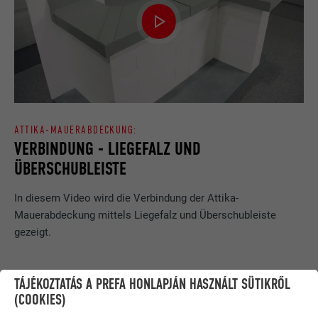
ATTIKA-MAUERABDECKUNG:
VERBINDUNG - LIEGEFALZ UND
ÜBERSCHUBLEISTE
In diesem Video wird die Verbindung der Attika-
Mauerabdeckung mittels Liegefalz und Überschubleiste
gezeigt.
TÁJÉKOZTATÁS A PREFA HONLAPJÁN HASZNÁLT SÜTIKRŐL
(COOKIES)