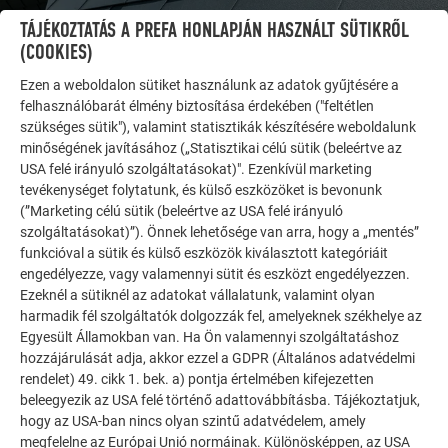
TÁJÉKOZTATÁS A PREFA HONLAPJÁN HASZNÁLT SÜTIKRŐL
(COOKIES)
Ezen a weboldalon sütiket használunk az adatok gyűjtésére a
felhasználóbarát élmény biztosítása érdekében ("feltétlen
szükséges sütik"), valamint statisztikák készítésére weboldalunk
minőségének javításához („Statisztikai célú sütik (beleértve az
USA felé irányuló szolgáltatásokat)". Ezenkívül marketing
tevékenységet folytatunk, és külső eszközöket is bevonunk
(”Marketing célú sütik (beleértve az USA felé irányuló
TOVÁBBI ÉPÜLETEK
szolgáltatásokat)”). Önnek lehetősége van arra, hogy a „mentés”
INSPIRÁLÓDJON
funkcióval a sütik és külső eszközök kiválasztott kategóriáit
engedélyezze, vagy valamennyi sütit és eszközt engedélyezzen.
A PREFA referencia galéria bemutatja, milyen
Ezeknél a sütiknél az adatokat vállalatunk, valamint olyan
sokoldalúan felhasználható az alumínium. Fedezzen fel
harmadik fél szolgáltatók dolgozzák fel, amelyeknek székhelye az
Egyesült Államokban van. Ha Ön valamennyi szolgáltatáshoz
további lenyűgöző projekteket a tartós PREFA
hozzájárulását adja, akkor ezzel a GDPR (Általános adatvédelmi
alumínium megoldásokkal tetőkhöz, napelemekhez és
rendelet) 49. cikk 1. bek. a) pontja értelmében kifejezetten
homlokzatokhoz.
beleegyezik az USA felé történő adattovábbításba. Tájékoztatjuk,
hogy az USA-ban nincs olyan szintű adatvédelem, amely
megfelelne az Európai Unió normáinak. Különösképpen, az USA