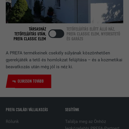
tartalmaz.
NÉV
bcookie
TÁRSASHÁZ
TETŐFELÚJÍTÁS ELŐTT ÁLLÓ HÁZ,
TETŐFELÚJÍTÁS UTÁN,
PREFA CLASSIC ELEM, NYEREGTETŐ
SZOLGÁLTATÓ
LinkedIn
PREFA CLASSIC ELEM
ÉS GARÁZS
FOLYAMAT
2 év
A PREFA termékeinek csekély súlyának köszönhetően
gyerekjáték a tető és homlokzat felújítása – és a kozmetikai
A LinkedIn közösségi hálózati
beavatkozás után még jól is néz ki.
szolgáltatás használja, célja a
CÉL
beágyazott szolgáltatások nyomon
OLVASSON TOVÁBB
követése.
NÉV
bscookie
PREFA CSALÁDI VÁLLALKOZÁS
SEGÍTÜNK
SZOLGÁLTATÓ
LinkedIn
Rólunk
Találja meg az Önhöz
legközelebbi PREFA-Partnert
FOLYAMAT
2 év