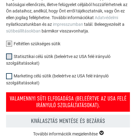
TEKINTSE MEG TOVÁBBI REFERENCIÁINKAT
hatóságai ellenőrzés, illetve felügyelet céljából hozzáférhetnek az
Ön adataihoz, anélkül, hogy Önt erről tájékoztatnák, vagy Ön ez
ellen jogilag felléphetne. További információkat
Adatvédelmi
nyilatkozatunkban és az
impresszumban
talál. Beleegyezését a
sütibeállításokban
bármikor visszavonhatja.
Feltétlen szükséges sütik
Statisztikai célú sütik (beleértve az USA felé irányuló
szolgáltatásokat)
Marketing célú sütik (beleértve az USA felé irányuló
szolgáltatásokat)
VALAMENNYI SÜTI ELFOGADÁSA (BELEÉRTVE AZ USA FELÉ
IRÁNYULÓ SZOLGÁLTATÁSOKAT).
PREFA tető- és homlokzati konfigurátor
KIVÁLASZTÁS MENTÉSE ÉS BEZÁRÁS
Tervezze meg (álmai) házát a PREFA online konfigurátorral.
További információk megjelenítése
Válasszon számos terméket és színt a tető és homlokzat