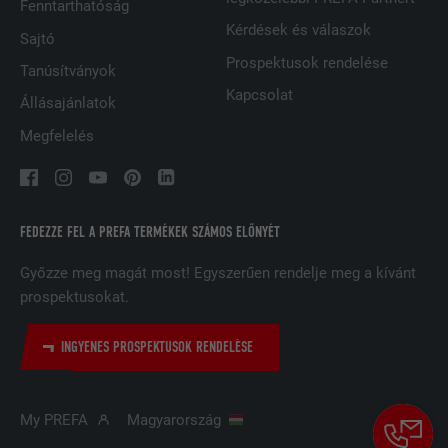
Fenntarthatóság
Kérdések és válaszok
Sajtó
A LinkedIn közösségi hálózati
Prospektusok rendelése
szolgáltatás használja, célja a
Tanúsítványok
CÉL
beágyazott szolgáltatások nyomon
Kapcsolat
Állásajánlatok
követése
Megfelelés
NÉV
UserMatchHistory
SZOLGÁLTATÓ
LinkedIn
FEDEZZE FEL A PREFA TERMÉKEK SZÁMOS ELŐNYÉT
FOLYAMAT
29 nap
Győzze meg magát most! Egyszerűen rendelje meg a kívánt
prospektusokat.
A többes webhelyek látogatóinak
nyomon követésére használatos azzal
INGYENES PROSPEKTUSOK RENDELÉSE
CÉL
a céllal, hogy jól illeszkedő hirdetéseket
tegyen lehetővé a látogató preferenciái
alapján.
My PREFA
Magyarország