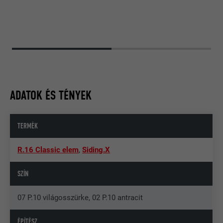
ADATOK ÉS TÉNYEK
TERMÉK
R.16 Classic elem
,
Siding.X
SZÍN
07 P.10 világosszürke, 02 P.10 antracit
ÉPÍTÉSZ