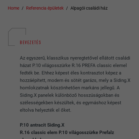
Home
Referencia épületek
Alpagói családi ház
BEVEZETÉS
Az egyszerű, klasszikus nyeregtetővel ellátott családi
házat P.10 világosszürke R.16 PREFA classic elemel
fedték be. Ehhez képest éles kontrasztot képez a
hozzáépített, modern és sötét garázs, mely a Siding.X
homlokzatnak köszönhetően markáns jellegű. A
Siding.X panelek különböző hosszúságokban és
szélességekben készültek, és egymáshoz képest
eltolva helyezték el őket.
P.10 antracit Siding.X
R.16 classic elem P.10 világosszürke Prefalz