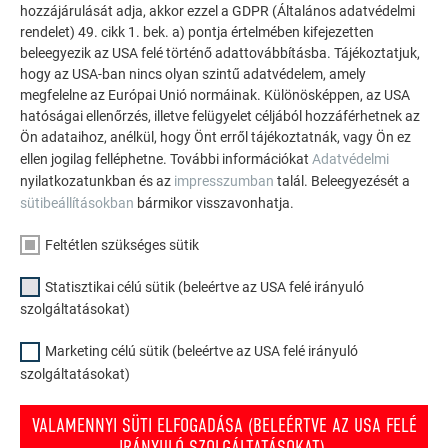
hozzájárulását adja, akkor ezzel a GDPR (Általános adatvédelmi
rendelet) 49. cikk 1. bek. a) pontja értelmében kifejezetten
A PREFA referencia galéria bemutatja, milyen
beleegyezik az USA felé történő adattovábbításba. Tájékoztatjuk,
sokoldalúan felhasználható az alumínium. Fedezzen fel
hogy az USA-ban nincs olyan szintű adatvédelem, amely
további lenyűgöző projekteket a tartós PREFA
megfelelne az Európai Unió normáinak. Különösképpen, az USA
hatóságai ellenőrzés, illetve felügyelet céljából hozzáférhetnek az
alumínium megoldásokkal tetőkhöz, napelemekhez és
Ön adataihoz, anélkül, hogy Önt erről tájékoztatnák, vagy Ön ez
homlokzatokhoz.
ellen jogilag felléphetne. További információkat
Adatvédelmi
nyilatkozatunkban és az
impresszumban
talál. Beleegyezését a
sütibeállításokban
bármikor visszavonhatja.
TEKINTSE MEG TOVÁBBI REFERENCIÁINKAT
Feltétlen szükséges sütik
Statisztikai célú sütik (beleértve az USA felé irányuló
szolgáltatásokat)
Marketing célú sütik (beleértve az USA felé irányuló
szolgáltatásokat)
VALAMENNYI SÜTI ELFOGADÁSA (BELEÉRTVE AZ USA FELÉ
IRÁNYULÓ SZOLGÁLTATÁSOKAT).