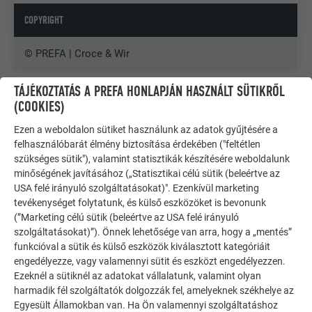
COPYRIGHT
© PREFA | Croce & Wir
TÁJÉKOZTATÁS A PREFA HONLAPJÁN HASZNÁLT SÜTIKRŐL
(COOKIES)
Ezen a weboldalon sütiket használunk az adatok gyűjtésére a
felhasználóbarát élmény biztosítása érdekében ("feltétlen
szükséges sütik"), valamint statisztikák készítésére weboldalunk
minőségének javításához („Statisztikai célú sütik (beleértve az
USA felé irányuló szolgáltatásokat)". Ezenkívül marketing
tevékenységet folytatunk, és külső eszközöket is bevonunk
(”Marketing célú sütik (beleértve az USA felé irányuló
szolgáltatásokat)”). Önnek lehetősége van arra, hogy a „mentés”
funkcióval a sütik és külső eszközök kiválasztott kategóriáit
engedélyezze, vagy valamennyi sütit és eszközt engedélyezzen.
Ezeknél a sütiknél az adatokat vállalatunk, valamint olyan
harmadik fél szolgáltatók dolgozzák fel, amelyeknek székhelye az
TOVÁBBI ÉPÜLETEK
Egyesült Államokban van. Ha Ön valamennyi szolgáltatáshoz
INSPIRÁLÓDJON