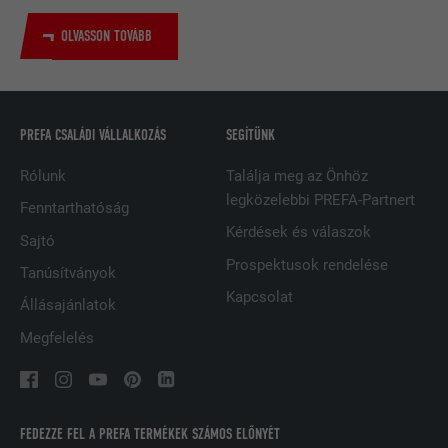
NÉV
bscookie
OLVASSON TOVÁBB
SZOLGÁLTATÓ
LinkedIn
FOLYAMAT
2 év
PREFA CSALÁDI VÁLLALKOZÁS
SEGÍTÜNK
A LinkedIn közösségi hálózati
szolgáltatás használja, célja a
Rólunk
Találja meg az Önhöz
CÉL
beágyazott szolgáltatások nyomon
legközelebbi PREFA-Partnert
Fenntarthatóság
követése
Kérdések és válaszok
Sajtó
Prospektusok rendelése
Tanúsítványok
NÉV
UserMatchHistory
Kapcsolat
Állásajánlatok
SZOLGÁLTATÓ
LinkedIn
Megfelelés
FOLYAMAT
29 nap
A többes webhelyek látogatóinak
FEDEZZE FEL A PREFA TERMÉKEK SZÁMOS ELŐNYÉT
nyomon követésére használatos azzal