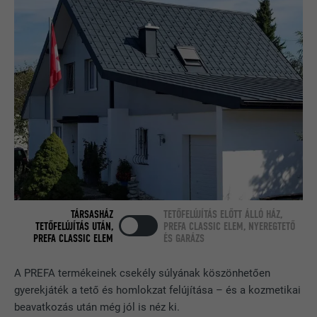
Teszt jelleggel alkalmazzák annak
FOLYAMAT
Munkamenet
ellenőrzésére, hogy a böngésző engedi-
CÉL
e sütik elhelyezését. Azonosító
A LinkedIn használja, ha egy weboldal
jellemzőket nem tartalmaz.
CÉL
beágyazott nyomonkövetési ablakot
tartalmaz.
NÉV
bcookie
SZOLGÁLTATÓ
LinkedIn
FOLYAMAT
2 év
TÁRSASHÁZ
TETŐFELÚJÍTÁS ELŐTT ÁLLÓ HÁZ,
TETŐFELÚJÍTÁS UTÁN,
PREFA CLASSIC ELEM, NYEREGTETŐ
A LinkedIn közösségi hálózati
PREFA CLASSIC ELEM
ÉS GARÁZS
szolgáltatás használja, célja a
CÉL
beágyazott szolgáltatások nyomon
A PREFA termékeinek csekély súlyának köszönhetően
követése.
gyerekjáték a tető és homlokzat felújítása – és a kozmetikai
beavatkozás után még jól is néz ki.