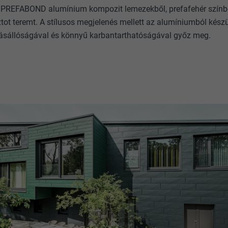
t PREFABOND alumínium kompozit lemezekből, prefafehér színben
ot teremt. A stílusos megjelenés mellett az alumíniumból készü
árásállóságával és könnyű karbantarthatóságával győz meg.