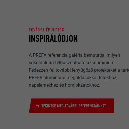
megértésében, 
FOLYAMAT
felhasználói é
NÉV
CÉL
TOVÁBBI ÉPÜLETEK
INSPIRÁLÓDJON
MARKETING CÉL
SZOLGÁLTA
A „marketing cé
(harmadik fél s
FOLYAMAT
NÉV
A PREFA referencia galéria bemutatja, milyen
érdekében a fel
sokoldalúan felhasználható az alumínium.
akkor a videóp
SZOLGÁLTA
engedélyezést 
Fedezzen fel további lenyűgöző projekteket a tart
CÉL
PREFA alumínium megoldásokkal tetőkhöz,
FOLYAMAT
NÉV
napelemekhez és homlokzatokhoz.
SZOLGÁLTA
NÉV
CÉL
TEKINTSE MEG TOVÁBBI REFERENCIÁINKAT
FOLYAMAT
SZOLGÁLTA
FOLYAMAT