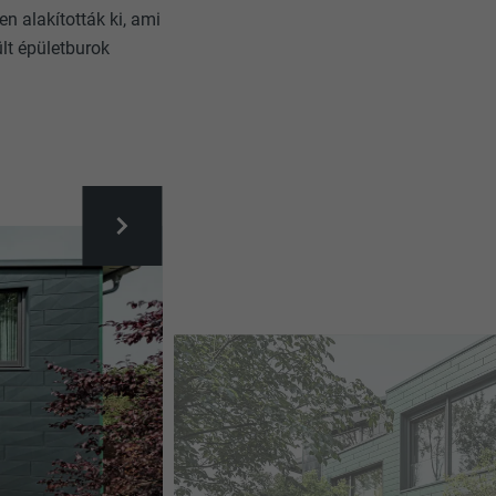
 alakították ki, ami
lt épületburok