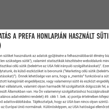
ATÁS A PREFA HONLAPJÁN HASZNÁLT SÜT
)
n sütiket használunk az adatok gyűjtésére a felhasználóbarát élmény bi
tlen szükséges sütik"), valamint statisztikák készítésére weboldalunk mi
tisztikai célú sütik (beleértve az USA felé irányuló szolgáltatásokat)". Ez
ytatunk, és külső eszközöket is bevonunk (”Marketing célú sütik (beleért
atásokat)”). Önnek lehetősége van arra, hogy a „mentés” funkcióval a süt
ztott kategóriáit engedélyezze, vagy valamennyi sütit és eszközt engedél
kat vállalatunk, valamint olyan harmadik fél szolgáltatók dolgozzák fel,
esült Államokban van. Ha Ön valamennyi szolgáltatáshoz hozzájárulását
ompozit lemez
,
Siding.X
alános adatvédelmi rendelet) 49. cikk 1. bek. a) pontja értelmében kifeje
énő adattovábbításba. Tájékoztatjuk, hogy az USA-ban nincs olyan szintű
öld, 10 P.10 prefafehér, 02 P.10 antracit
 az Európai Unió normáinak. Különösképpen, az USA hatóságai ellenőrzés,