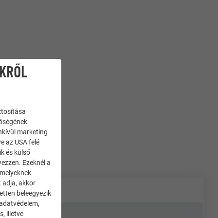
IKRŐL
ztosítása
nőségének
enkívül marketing
ve az USA felé
ik és külső
yezzen. Ezeknél a
 amelyeknek
 adja, akkor
zetten beleegyezik
 adatvédelem,
 illetve