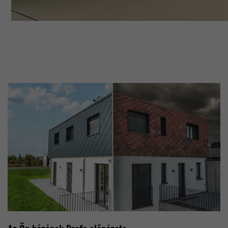
Ön által prefererált nyelv, az, hogy a kereséseknél oldalanké
A Google Analytics alkalmazza annak érdekében, hogy a ké
eredményt jelenítsenek meg (pl. 10 vagy 20), vagy hogy a G
arányát korlátozza.
SafeSearch szűrőt aktiválni kívánja-e.
_gid
lang
TÓ
Google Universal Analytics
TÓ
ads.linkedin.com
1 nap
Munkamenet
Egy egyértelmű azonosítót jegyez be, amelyet statisztikai a
Elmenti egy weboldalnak a felhasználó által választott nyelvi 
generálására használnak azzal kapcsolatban, hogy a látog
használja a weboldalt.
lang
_gaexp
TÓ
LinkedIn
TÓ
Google Optimize
Munkamenet
90 nap