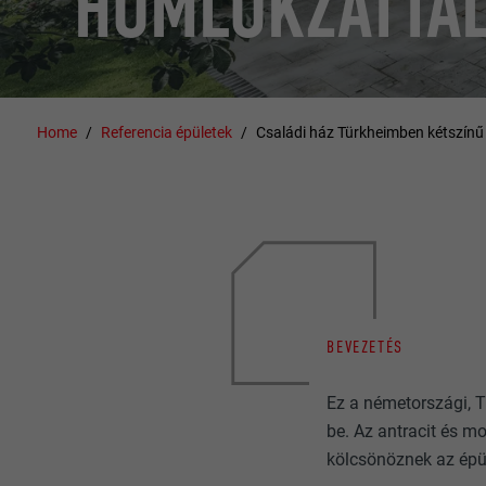
HOMLOKZATTA
Home
Referencia épületek
Családi ház Türkheimben kétszínű
BEVEZETÉS
Ez a németországi, 
be. Az antracit és m
kölcsönöznek az épül