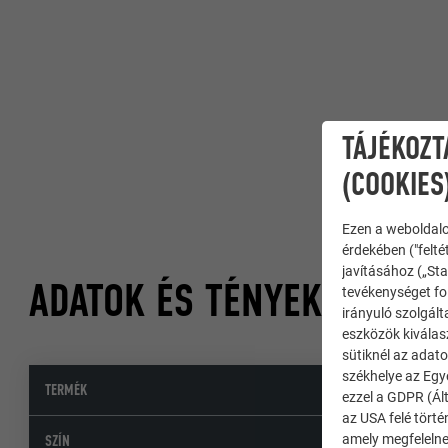
TÁJÉKOZT
(COOKIES
Ezen a weboldalo
érdekében ("felté
javításához („Sta
ADATOK ÉS TÉNYEK
tevékenységet fol
irányuló szolgált
eszközök kiválas
sütiknél az adato
székhelye az Egy
TERMÉK
Alumínium k
ezzel a GDPR (Ált
az USA felé tört
06 P.10 mohaz
amely megfelelne
SZÍN