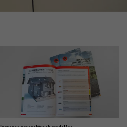
nt hány
relmek
oogle
datok
beállításait.
ató hogyan