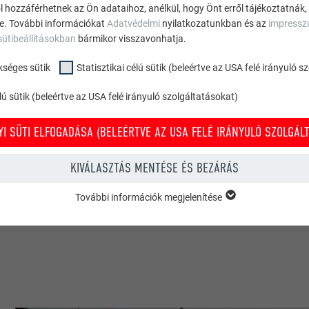
ól hozzáférhetnek az Ön adataihoz, anélkül, hogy Önt erről tájékoztatnák,
ne. További információkat
Adatvédelmi
nyilatkozatunkban és az
impress
sütibeállításokban
bármikor visszavonhatja.
itl Türkheim
kséges sütik
Statisztikai célú sütik (beleértve az USA felé irányuló 
ú sütik (beleértve az USA felé irányuló szolgáltatásokat)
I SÜTI ELFOGADÁSA (BELEÉRTVE AZ USA FELÉ IRÁNYULÓ SZOLGÁLT
KIVÁLASZTÁS MENTÉSE ÉS BEZÁRÁS
ázak
További információk megjelenítése
KSÉGES SÜTIK
oce & Wir
ükséges sütik” kategóriába tartozó sütik a weboldal alapvető funkcióina
zel biztosítható, hogy a weboldal kifogástalanul működjön.
Süti információk megjelenítése
PHPSESSID
ÉLÚ SÜTIK (BELEÉRTVE AZ USA FELÉ IRÁNYULÓ SZOLGÁLTATÁSOKAT)
TÓ
PHP
” célú sütik (beleértve az USA felé irányuló szolgáltatásokat) segítenek mi