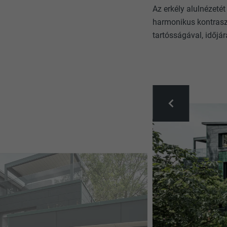
Az erkély alulnézeté
harmonikus kontraszt
tartósságával, időj