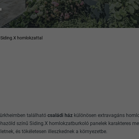
L
 Siding.X homlokzattal
Türkheimben található
családi ház
különösen extravagáns homlo
ohazöld színű Siding.X homlokzatburkoló panelek karakteres me
etnek, és tökéletesen illeszkednek a környezetbe.