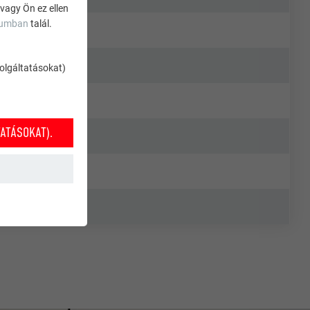
 vagy Ön ez ellen
zumban
talál.
szolgáltatásokat)
ATÁSOKAT).
k működéséhez
nket annak