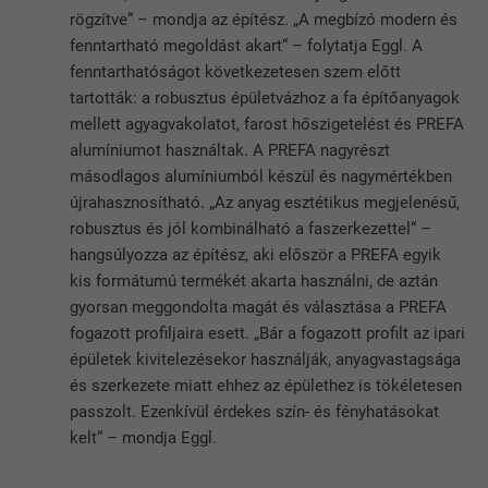
rögzítve“ – mondja az építész. „A megbízó modern és
fenntartható megoldást akart“ – folytatja Eggl. A
fenntarthatóságot következetesen szem előtt
tartották: a robusztus épületvázhoz a fa építőanyagok
mellett agyagvakolatot, farost hőszigetelést és PREFA
alumíniumot használtak. A PREFA nagyrészt
másodlagos alumíniumból készül és nagymértékben
újrahasznosítható. „Az anyag esztétikus megjelenésű,
robusztus és jól kombinálható a faszerkezettel“ –
hangsúlyozza az építész, aki először a PREFA egyik
kis formátumú termékét akarta használni, de aztán
gyorsan meggondolta magát és választása a PREFA
fogazott profiljaira esett. „Bár a fogazott profilt az ipari
épületek kivitelezésekor használják, anyagvastagsága
és szerkezete miatt ehhez az épülethez is tökéletesen
passzolt. Ezenkívül érdekes szín- és fényhatásokat
kelt“ – mondja Eggl.