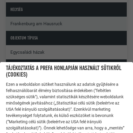
HELYSÉG
Frankenburg am Hausruck
OBJEKTUM TÍPUSA
Egycsaládi házak
COPYRIGHT
TÁJÉKOZTATÁS A PREFA HONLAPJÁN HASZNÁLT SÜTIKRŐL
(COOKIES)
© PREFA | Croce & Wir
Ezen a weboldalon sütiket használunk az adatok gyűjtésére a
felhasználóbarát élmény biztosítása érdekében ("feltétlen
szükséges sütik"), valamint statisztikák készítésére weboldalunk
minőségének javításához („Statisztikai célú sütik (beleértve az
USA felé irányuló szolgáltatásokat)". Ezenkívül marketing
tevékenységet folytatunk, és külső eszközöket is bevonunk
(”Marketing célú sütik (beleértve az USA felé irányuló
szolgáltatásokat)”). Önnek lehetősége van arra, hogy a „mentés”