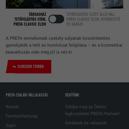
CÉL
beágyazott szolgáltatások nyomon
követése.
TÁRSASHÁZ
TETŐFELÚJÍTÁS ELŐTT ÁLLÓ HÁZ,
TETŐFELÚJÍTÁS UTÁN,
PREFA CLASSIC ELEM, NYEREGTETŐ
PREFA CLASSIC ELEM
ÉS GARÁZS
NÉV
bscookie
A PREFA termékeinek csekély súlyának köszönhetően
SZOLGÁLTATÓ
LinkedIn
gyerekjáték a tető és homlokzat felújítása – és a kozmetikai
beavatkozás után még jól is néz ki.
FOLYAMAT
2 év
OLVASSON TOVÁBB
A LinkedIn közösségi hálózati
szolgáltatás használja, célja a
CÉL
beágyazott szolgáltatások nyomon
követése
PREFA CSALÁDI VÁLLALKOZÁS
SEGÍTÜNK
Rólunk
Találja meg az Önhöz
NÉV
UserMatchHistory
legközelebbi PREFA-Partnert
Fenntarthatóság
SZOLGÁLTATÓ
LinkedIn
Kérdések és válaszok
Sajtó