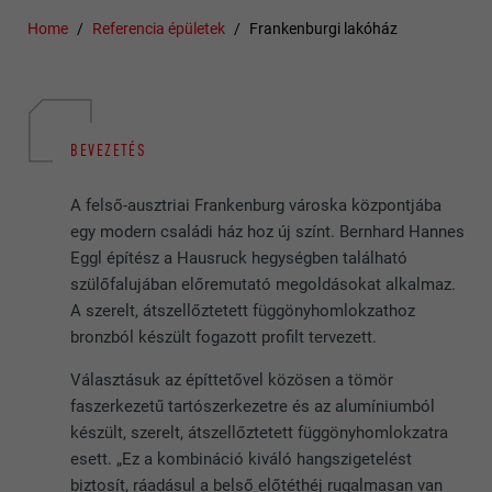
Home
Referencia épületek
Frankenburgi lakóház
BEVEZETÉS
A felső-ausztriai Frankenburg városka központjába
egy modern családi ház hoz új színt. Bernhard Hannes
Eggl építész a Hausruck hegységben található
szülőfalujában előremutató megoldásokat alkalmaz.
A szerelt, átszellőztetett függönyhomlokzathoz
bronzból készült fogazott profilt tervezett.
Választásuk az építtetővel közösen a tömör
faszerkezetű tartószerkezetre és az alumíniumból
készült, szerelt, átszellőztetett függönyhomlokzatra
esett. „Ez a kombináció kiváló hangszigetelést
biztosít, ráadásul a belső előtéthéj rugalmasan van