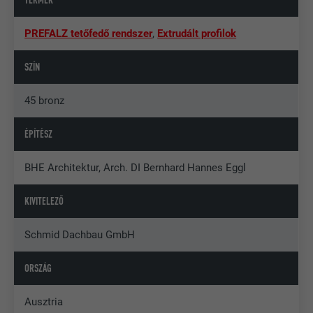
TERMÉK
PREFALZ tetőfedő rendszer
,
Extrudált profilok
SZÍN
45 bronz
ÉPÍTÉSZ
BHE Architektur, Arch. DI Bernhard Hannes Eggl
KIVITELEZŐ
Schmid Dachbau GmbH
ORSZÁG
Ausztria