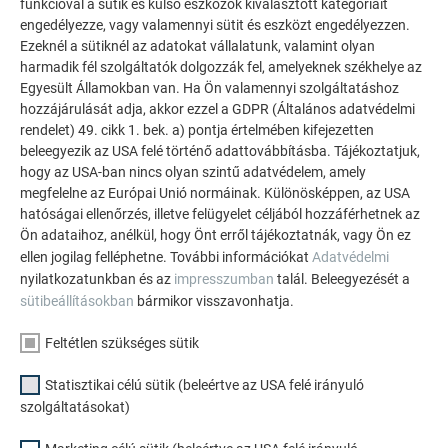
funkcióval a sütik és külső eszközök kiválasztott kategóriáit
engedélyezze, vagy valamennyi sütit és eszközt engedélyezzen.
Ezeknél a sütiknél az adatokat vállalatunk, valamint olyan
harmadik fél szolgáltatók dolgozzák fel, amelyeknek székhelye az
Egyesült Államokban van. Ha Ön valamennyi szolgáltatáshoz
hozzájárulását adja, akkor ezzel a GDPR (Általános adatvédelmi
rendelet) 49. cikk 1. bek. a) pontja értelmében kifejezetten
beleegyezik az USA felé történő adattovábbításba. Tájékoztatjuk,
TOVÁBBI ÉPÜLETEK
hogy az USA-ban nincs olyan szintű adatvédelem, amely
INSPIRÁLÓDJON
megfelelne az Európai Unió normáinak. Különösképpen, az USA
hatóságai ellenőrzés, illetve felügyelet céljából hozzáférhetnek az
Ön adataihoz, anélkül, hogy Önt erről tájékoztatnák, vagy Ön ez
A PREFA referencia galéria bemutatja, milyen
ellen jogilag felléphetne. További információkat
Adatvédelmi
sokoldalúan felhasználható az alumínium. Fedezzen fel
nyilatkozatunkban és az
impresszumban
talál. Beleegyezését a
további lenyűgöző projekteket a tartós PREFA
sütibeállításokban
bármikor visszavonhatja.
alumínium megoldásokkal tetőkhöz, napelemekhez és
homlokzatokhoz.
Feltétlen szükséges sütik
Statisztikai célú sütik (beleértve az USA felé irányuló
TEKINTSE MEG TOVÁBBI REFERENCIÁINKAT
szolgáltatásokat)