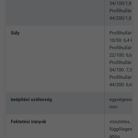
34/100/1,8 
A LinkedIn közösségi hálózati
Profilhullám
szolgáltatás használja, célja a
CÉL
44/200/1,8 
beágyazott szolgáltatások nyomon
követése
Súly
Profilhullám
10/50: 6,4 kg
Profilhullám
NÉV
UserMatchHistory
22/100: 6,6 k
SZOLGÁLTATÓ
LinkedIn
Profilhullám
34/100: 7,3 k
FOLYAMAT
29 nap
Profilhullám
44/200: 6,6 k
A többes webhelyek látogatóinak
nyomon követésére használatos azzal
beépítési szélesség
egységesen 2
CÉL
a céllal, hogy jól illeszkedő hirdetéseket
mm
tegyen lehetővé a látogató preferenciái
alapján.
Fektetési irányok
vízszintes,
függőleges v
átlós
NÉV
lidc