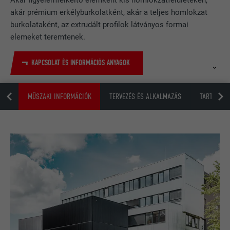
Akár figyelemfelkeltő elemként kis homlokzatfelületeken,
akár prémium erkélyburkolatként, akár a teljes homlokzat
burkolataként, az extrudált profilok látványos formai
elemeket teremtenek.
KAPCSOLAT ÉS INFORMÁCIÓS ANYAGOK
YIK
MŰSZAKI INFORMÁCIÓK
TERVEZÉS ÉS ALKALMAZÁS
TARTOZÉKO