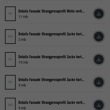
A megosztott IP-címek mögötti egyes
ügyfelek azonosítására, valamint
Details Fassade Strangpressprofil Welle vertikal
CÉL
PDF
ügyfelenkénti biztonsági beállítások
11 mb
alkalmazására használatos.
Details Fassade Strangpressprofil Zacke horizontal
DWG
NÉV
U
2 mb
SZOLGÁLTATÓ
Adsymptotic.com
Details Fassade Strangpressprofil Zacke horizontal
DXF
FOLYAMAT
3 hónap
15 mb
CÉL
Böngésző azonosító süti
Details Fassade Strangpressprofil Zacke horizontal
PDF
5 mb
NÉV
li_sugr
SZOLGÁLTATÓ
LinkedIn
Details Fassade Strangpressprofil Zacke vertikal
DWG
5 mb
FOLYAMAT
3 hónap