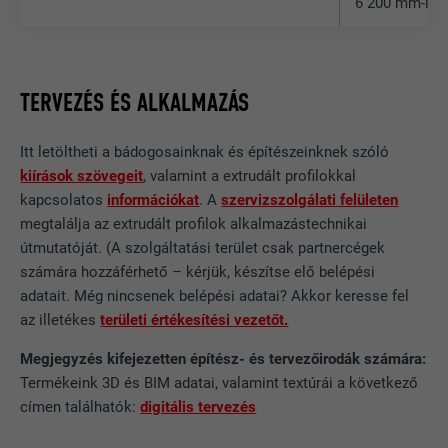
6 200 mm-ig
SameSite attribútum
NÉV
_fbp
TERVEZÉS ÉS ALKALMAZÁS
SZOLGÁLTATÓ
Facebook
Itt letöltheti a bádogosainknak és építészeinknek szóló
kiírások szövegeit
, valamint a extrudált profilokkal
FOLYAMAT
3 hónap
kapcsolatos
információkat
. A
szervizszolgálati felületen
A Facebook használja, különböző
megtalálja az extrudált profilok alkalmazástechnikai
reklámtermékek, például a harmadik fél
útmutatóját. (A szolgáltatási terület csak partnercégek
CÉL
hirdetők valós idejű ajánlatainak
számára hozzáférhető – kérjük, készítse elő belépési
megjelenítésére.
adatait. Még nincsenek belépési adatai? Akkor keresse fel
az illetékes
területi értékesítési vezetőt.
NÉV
fr
Megjegyzés kifejezetten építész- és tervezőirodák számára:
Termékeink 3D és BIM adatai, valamint textúrái a következő
SZOLGÁLTATÓ
Facebook
címen találhatók:
digitális tervezés
FOLYAMAT
3 hónap