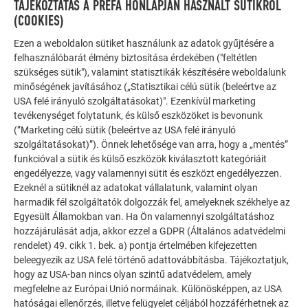
TÁJÉKOZTATÁS A PREFA HONLAPJÁN HASZNÁLT SÜTIKRŐL
Ez vonzó megjelenést és magas ellenállóságot biztosít.
(COOKIES)
Ezen a weboldalon sütiket használunk az adatok gyűjtésére a
felhasználóbarát élmény biztosítása érdekében ("feltétlen
MERÍTSEN IHLETET A MÁR MEGVALÓSÍTOTT
szükséges sütik"), valamint statisztikák készítésére weboldalunk
REFERENCIAÉPÜLETEKBŐL.
minőségének javításához („Statisztikai célú sütik (beleértve az
USA felé irányuló szolgáltatásokat)". Ezenkívül marketing
tevékenységet folytatunk, és külső eszközöket is bevonunk
A PREFA extrudált profilokból készült homlokzat nagyon
(”Marketing célú sütik (beleértve az USA felé irányuló
robusztus külső falburkolati megoldás. Nem számít, hogy az
szolgáltatásokat)”). Önnek lehetősége van arra, hogy a „mentés”
egész homlokzatot vagy csak egy részleges területet valósít
funkcióval a sütik és külső eszközök kiválasztott kategóriáit
meg. Még több inspirációt a
referenciagalériánkban talál.
engedélyezze, vagy valamennyi sütit és eszközt engedélyezzen.
Ezeknél a sütiknél az adatokat vállalatunk, valamint olyan
harmadik fél szolgáltatók dolgozzák fel, amelyeknek székhelye az
Egyesült Államokban van. Ha Ön valamennyi szolgáltatáshoz
EXTRUDÁLT PROFILHULLÁM
hozzájárulását adja, akkor ezzel a GDPR (Általános adatvédelmi
rendelet) 49. cikk 1. bek. a) pontja értelmében kifejezetten
beleegyezik az USA felé történő adattovábbításba. Tájékoztatjuk,
hogy az USA-ban nincs olyan szintű adatvédelem, amely
megfelelne az Európai Unió normáinak. Különösképpen, az USA
hatóságai ellenőrzés, illetve felügyelet céljából hozzáférhetnek az