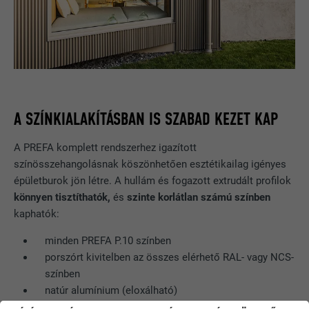
A SZÍNKIALAKÍTÁSBAN IS SZABAD KEZET KAP
A PREFA komplett rendszerhez igazított
színösszehangolásnak köszönhetően esztétikailag igényes
épületburok jön létre. A hullám és fogazott extrudált profilok
könnyen tisztíthatók,
és
szinte korlátlan számú színben
kaphatók:
minden PREFA P.10 színben
porszórt kivitelben az összes elérhető RAL- vagy NCS-
színben
natúr alumínium (eloxálható)