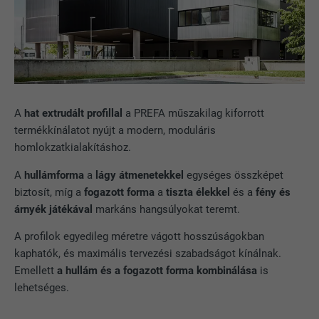
A
hat extrudált profillal
a PREFA műszakilag kiforrott
termékkínálatot nyújt a modern, moduláris
homlokzatkialakításhoz.
A
hullámforma
a
lágy átmenetekkel
egységes összképet
biztosít, míg a
fogazott forma
a
tiszta élekkel
és a
fény és
árnyék játékával
markáns hangsúlyokat teremt.
A profilok egyedileg méretre vágott hosszúságokban
kaphatók, és maximális tervezési szabadságot kínálnak.
Emellett
a hullám és a fogazott forma kombinálása
is
lehetséges.