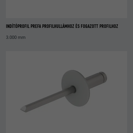
NÉV
li_gc
INDÍTÓPROFIL PREFA PROFILHULLÁMHOZ ÉS FOGAZOTT PROFILHOZ
SZOLGÁLTATÓ
LinkedIn
3.000 mm
FOLYAMAT
2 év
A felhasználók hozzájárulásának
CÉL
elmentésére szolgál a nem feltétlenül
szükséges sütik használatához.
NÉV
lidc
SZOLGÁLTATÓ
LinkedIn
FOLYAMAT
1 nap
A számítógépes központok
CÉL