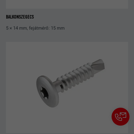
kiválasztásának megkönnyítésére
BALKONSZEGECS
NÉV
test_cookie
5 × 14 mm, fejátmérő: 15 mm
SZOLGÁLTATÓ
doubleclick.net
FOLYAMAT
15 perc
Teszt jelleggel alkalmazzák annak
ellenőrzésére, hogy a böngésző engedi-
CÉL
e sütik elhelyezését. Azonosító
jellemzőket nem tartalmaz.