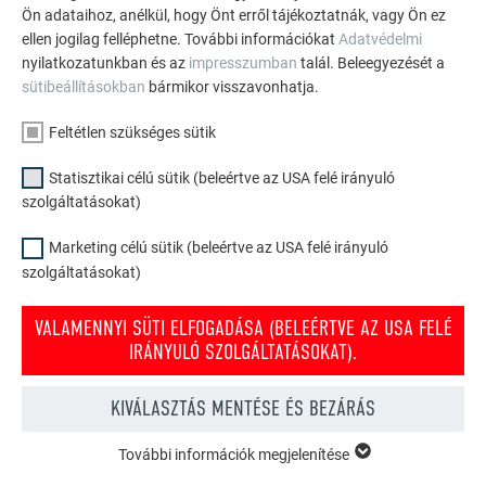
Ön adataihoz, anélkül, hogy Önt erről tájékoztatnák, vagy Ön ez
ellen jogilag felléphetne. További információkat
Adatvédelmi
nyilatkozatunkban és az
impresszumban
talál. Beleegyezését a
sütibeállításokban
bármikor visszavonhatja.
Feltétlen szükséges sütik
PR
Statisztikai célú sütik (beleértve az USA felé irányuló
K
LAKÓKOMPLEXUM PREFA PROFILHULLÁMMAL BORVÖRÖS SZÍNBEN
szolgáltatásokat)
A REFERENCIA PROJEKT RÉSZLETEI
Marketing célú sütik (beleértve az USA felé irányuló
szolgáltatásokat)
VALAMENNYI SÜTI ELFOGADÁSA (BELEÉRTVE AZ USA FELÉ
IRÁNYULÓ SZOLGÁLTATÁSOKAT).
KIVÁLASZTÁS MENTÉSE ÉS BEZÁRÁS
FOGAZOTT EXTRUDÁLT PROFIL
További információk megjelenítése
FELTÉTLEN SZÜKSÉGES SÜTIK
A „feltétlen szükséges sütik” kategóriába tartozó sütik a