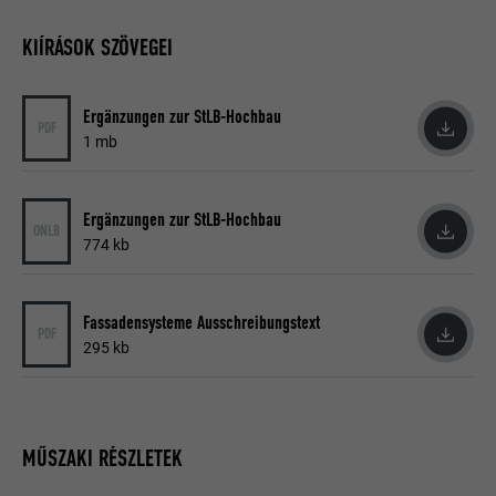
KIÍRÁSOK SZÖVEGEI
A Facebook használja, különböző
reklámtermékek, például a harmadik fél
CÉL
hirdetők valós idejű ajánlatainak
Ergänzungen zur StLB-Hochbau
megjelenítésére.
PDF
1 mb
NÉV
IDE
Ergänzungen zur StLB-Hochbau
ONLB
774 kb
SZOLGÁLTATÓ
doubleclick.net
FOLYAMAT
1 év
Fassadensysteme Ausschreibungstext
PDF
A Google DoubleClick használja ezt a
295 kb
webhely látogatója által végzett
műveletek nyilvántartására és az
azokra irányuló jelentéstételre, miután
CÉL
a felhasználónak megjelent a hirdető
MŰSZAKI RÉSZLETEK
valamelyik hirdetése, vagy rákattintott
arra. Célja a hirdetés hatékonyságának