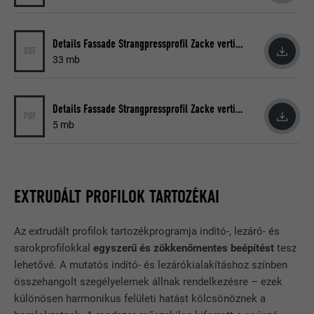
CÉL
Böngésző azonosító süti
Details Fassade Strangpressprofil Zacke vertikal
DXF
33 mb
NÉV
GPS
Details Fassade Strangpressprofil Zacke vertikal
SZOLGÁLTATÓ
YouTube
PDF
5 mb
FOLYAMAT
1 Tag
Egyértelmű azonosítót helyez el a mobil
eszközökön, hogy a földrajzi GPS-
EXTRUDÁLT PROFILOK TARTOZÉKAI
CÉL
helyadatok alapján lehetővé tegye a
nyomkövetést.
Az extrudált profilok tartozékprogramja indító-, lezáró- és
sarokprofilokkal
egyszerű és zökkenőmentes beépítést
tesz
lehetővé. A mutatós indító- és lezárókialakításhoz színben
NÉV
VISITOR_INFO1_LIVE
összehangolt szegélyelemek állnak rendelkezésre – ezek
különösen harmonikus felületi hatást kölcsönöznek a
SZOLGÁLTATÓ
YouTube