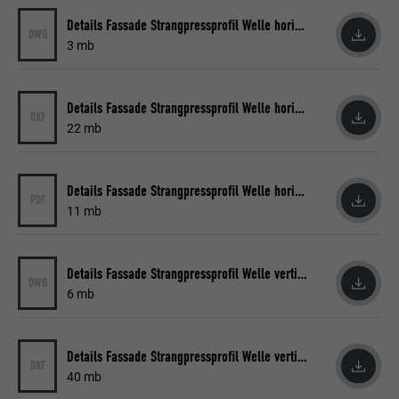
mérése és célzott reklámok küldése a
Details Fassade Strangpressprofil Welle horizontal
DWG
felhasználó számára.
3 mb
NÉV
_pin_unauth
Details Fassade Strangpressprofil Welle horizontal
DXF
22 mb
SZOLGÁLTATÓ
Pinterest
FOLYAMAT
1 év
Details Fassade Strangpressprofil Welle horizontal
PDF
11 mb
A Pinterest használja a szolgáltatások
CÉL
használatának nyomon követésére.
Details Fassade Strangpressprofil Welle vertikal
DWG
6 mb
NÉV
__cfduid
SZOLGÁLTATÓ
Adsymptotic.com
Details Fassade Strangpressprofil Welle vertikal
DXF
FOLYAMAT
1 hónap
40 mb