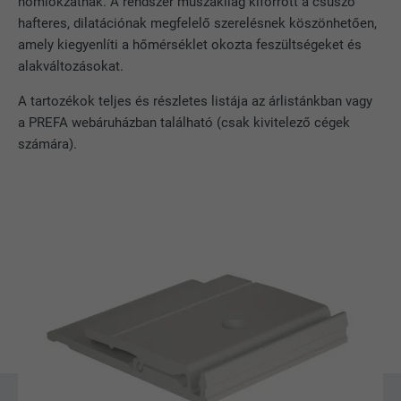
homlokzatnak. A rendszer műszakilag kiforrott a csúszó
FOLYAMAT
179 nap
hafteres, dilatációnak megfelelő szerelésnek köszönhetően,
amely kiegyenlíti a hőmérséklet okozta feszültségeket és
CÉL
YouTube sávszélességmérés
alakváltozásokat.
A tartozékok teljes és részletes listája az árlistánkban vagy
NÉV
YSC
a PREFA webáruházban található (csak kivitelező cégek
számára).
SZOLGÁLTATÓ
YouTube
FOLYAMAT
Munkamenet
A YouTube (Google) használja a
CÉL
felhasználói beállítások eltárolására és
egyéb, meg nem adott célokra
NÉV
_gcl_au
SZOLGÁLTATÓ
Google AdSense