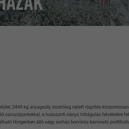
HÁZAK
lület, 2449 kg anyagsúly, kizárólag rejtett rögzítés központosan
lő csúszópontokkal, a hosszanti irányú hőtágulás felvételére felf
alálható Horgenben álló négy sorház borvörös bevonatú profilhu