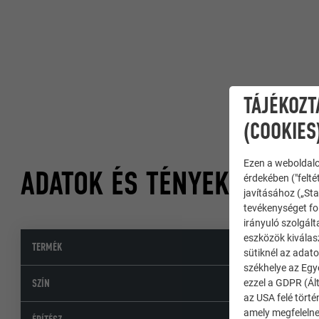
TÁJÉKOZT
(COOKIES
Ezen a weboldalo
ADATOK ÉS TÉNYEK
érdekében ("felté
javításához („Sta
tevékenységet fol
irányuló szolgált
eszközök kiválas
TERMÉK
sütiknél az adato
székhelye az Egy
SZÍN
ezzel a GDPR (Ált
az USA felé tört
amely megfelelne