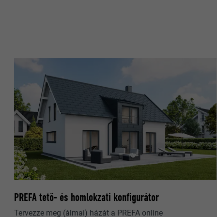
CÉL
CÉL
NÉV
NÉV
SZOLGÁLTA
SZOLGÁLTA
FOLYAMAT
FOLYAMAT
CÉL
CÉL
NÉV
NÉV
SZOLGÁLTA
PREFA tető- és homlokzati konfigurátor
SZOLGÁLTA
FOLYAMAT
Tervezze meg (álmai) házát a PREFA online
FOLYAMAT