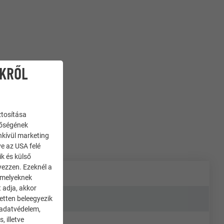
IKRŐL
ztosítása
nőségének
enkívül marketing
ve az USA felé
ik és külső
yezzen. Ezeknél a
 amelyeknek
 adja, akkor
zetten beleegyezik
 adatvédelem,
 illetve