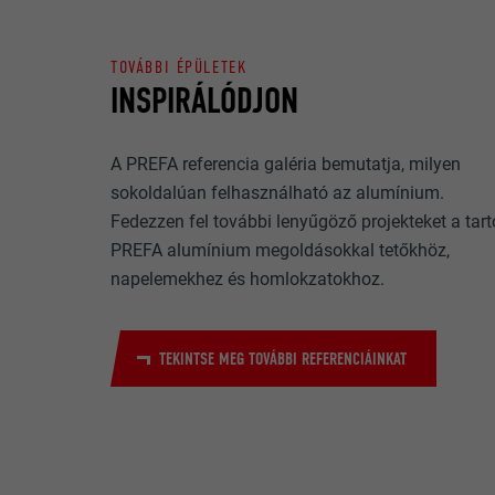
megértésében, 
FOLYAMAT
felhasználói é
TOVÁBBI ÉPÜLETEK
INSPIRÁLÓDJON
NÉV
CÉL
MARKETING CÉL
SZOLGÁLTA
A PREFA referencia galéria bemutatja, milyen
A „marketing cé
sokoldalúan felhasználható az alumínium.
(harmadik fél s
FOLYAMAT
NÉV
érdekében a fel
Fedezzen fel további lenyűgöző projekteket a tart
akkor a videóp
SZOLGÁLTA
PREFA alumínium megoldásokkal tetőkhöz,
engedélyezést 
CÉL
napelemekhez és homlokzatokhoz.
FOLYAMAT
NÉV
TEKINTSE MEG TOVÁBBI REFERENCIÁINKAT
SZOLGÁLTA
NÉV
CÉL
FOLYAMAT
SZOLGÁLTA
FOLYAMAT