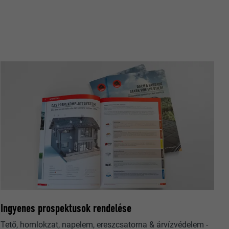
nt hány
relmek
oogle
datok
beállításait.
ató hogyan
Ingyenes prospektusok rendelése
Tető, homlokzat, napelem, ereszcsatorna & árvízvédelem -