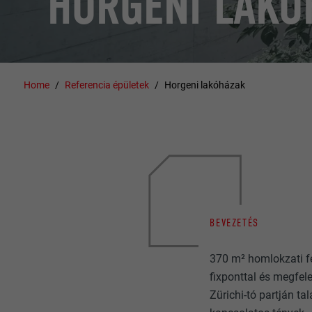
HORGENI LAKÓ
Home
Referencia épületek
Horgeni lakóházak
BEVEZETÉS
370 m² homlokzati fe
fixponttal és megfele
Zürichi-tó partján t