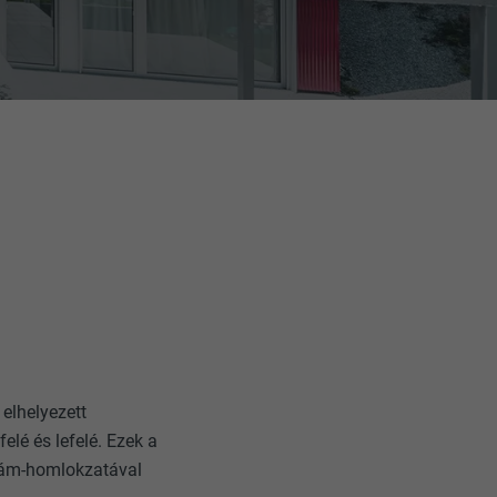
 elhelyezett
elé és lefelé. Ezek a
llám-homlokzatával