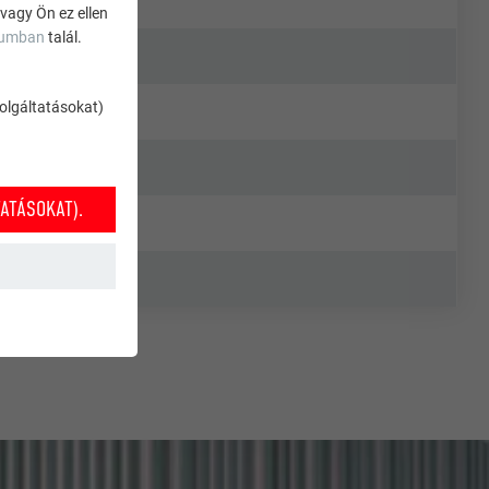
 vagy Ön ez ellen
zumban
talál.
szolgáltatásokat)
ATÁSOKAT).
k működéséhez
nket annak