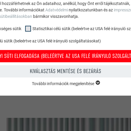
ól hozzáférhetnek az Ön adataihoz, anélkül, hogy Önt erről tájékoztatnák,
ne. További információkat
Adatvédelmi
nyilatkozatunkban és az
impress
Saiti AG
sütibeállításokban
bármikor visszavonhatja.
kséges sütik
Statisztikai célú sütik (beleértve az USA felé irányuló 
Svájc
ú sütik (beleértve az USA felé irányuló szolgáltatásokat)
Horgen
I SÜTI ELFOGADÁSA (BELEÉRTVE AZ USA FELÉ IRÁNYULÓ SZOLGÁLT
Lakóépületek és apartmanházak
KIVÁLASZTÁS MENTÉSE ÉS BEZÁRÁS
© PREFA | Croce & Wir
További információk megjelenítése
KSÉGES SÜTIK
ükséges sütik” kategóriába tartozó sütik a weboldal alapvető funkcióina
zel biztosítható, hogy a weboldal kifogástalanul működjön.
Süti információk megjelenítése
PHPSESSID
ÉLÚ SÜTIK (BELEÉRTVE AZ USA FELÉ IRÁNYULÓ SZOLGÁLTATÁSOKAT)
TÓ
PHP
” célú sütik (beleértve az USA felé irányuló szolgáltatásokat) segítenek mi