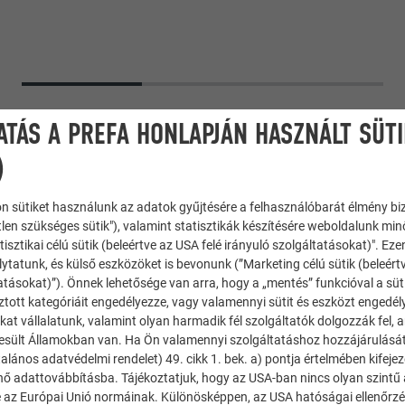
ATÁS A PREFA HONLAPJÁN HASZNÁLT SÜT
)
n sütiket használunk az adatok gyűjtésére a felhasználóbarát élmény bi
tlen szükséges sütik"), valamint statisztikák készítésére weboldalunk mi
tisztikai célú sütik (beleértve az USA felé irányuló szolgáltatásokat)". Ez
ytatunk, és külső eszközöket is bevonunk (”Marketing célú sütik (beleért
atásokat)”). Önnek lehetősége van arra, hogy a „mentés” funkcióval a süt
ztott kategóriáit engedélyezze, vagy valamennyi sütit és eszközt engedél
Extrudált profilok
kat vállalatunk, valamint olyan harmadik fél szolgáltatók dolgozzák fel,
esült Államokban van. Ha Ön valamennyi szolgáltatáshoz hozzájárulását
Egyedi szín
alános adatvédelmi rendelet) 49. cikk 1. bek. a) pontja értelmében kifeje
énő adattovábbításba. Tájékoztatjuk, hogy az USA-ban nincs olyan szintű
 az Európai Unió normáinak. Különösképpen, az USA hatóságai ellenőrzés,
Grob Schöpfer AG